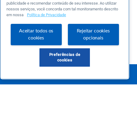
publicidade e recomendar conteúdo de seu interesse. Ao utilizar
nossos serviços, você concorda com tal monitoramento descrito
em nossa
Política de Privacidade
Aceitar todos os
Rejeitar cookies
cookies
opcionais
Preferências de
cookies
Este é um blog colaborativo.
O Sebrae não se responsabiliza pelo conteúdo publicado por terceiros.
Uma das maiores Comunidades de Empreendedorismo do Brasil, a Comunidade
Sebrae foi criada para entregar conteúdos em diversos formatos, inovadores,