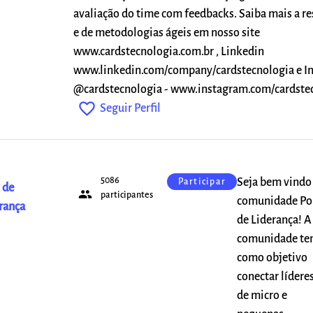
avaliação do time com feedbacks. Saiba mais a re
e de metodologias ágeis em nosso site
www.cardstecnologia.com.br , Linkedin
www.linkedin.com/company/cardstecnologia e I
@cardstecnologia - www.instagram.com/cardste
favorite_outline
Seguir Perfil
5086
Seja bem vindo
Participar
 de
people
participantes
comunidade Po
rança
de Liderança! A
comunidade t
como objetivo
conectar lídere
de micro e