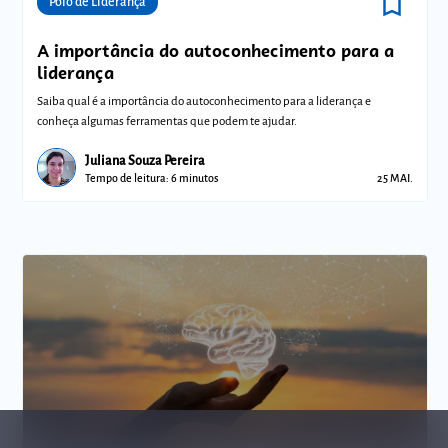
bookmark_border
Comunidades
Polo de Liderança
A importância do autoconhecimento para a
liderança
Saiba qual é a importância do autoconhecimento para a liderança e
conheça algumas ferramentas que podem te ajudar.
Juliana Souza Pereira
Tempo de leitura: 6 minutos
25 MAI.