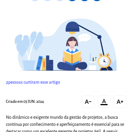
2
pessoas curtiram esse artigo
text_decrease
format_color_text
text_increase
Criado em 03 JUN. 2024
No dinâmico e exigente mundo da gestão de projetos, a busca
contínua por conhecimento e aperfeiçoamento é essencial para se
destacar como um excelente gerente de projetos ágil. A seguir,