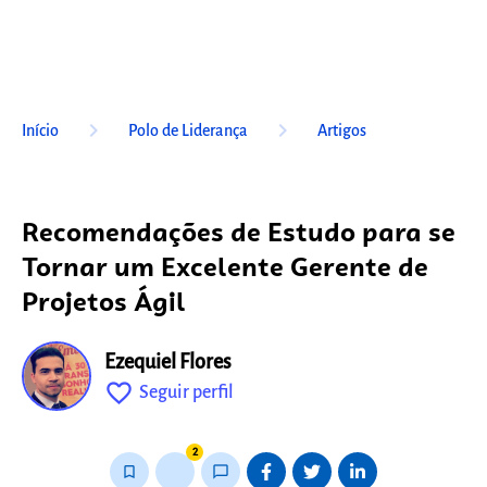
keyboard_arrow_right
keyboard_arrow_right
Início
Polo de Liderança
Artigos
Recomendações de Estudo para se
Tornar um Excelente Gerente de
Projetos Ágil
Ezequiel Flores
favorite_outline
Seguir perfil
fixo
2
bookmark_border
thumb_up_alt
chat_bubble_outline