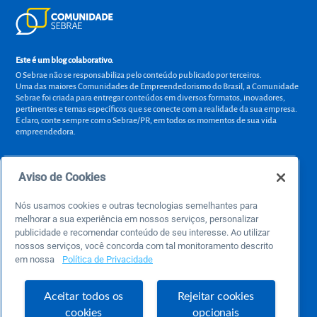
Este é um blog colaborativo.
O Sebrae não se responsabiliza pelo conteúdo publicado por terceiros.
Uma das maiores Comunidades de Empreendedorismo do Brasil, a Comunidade
Sebrae foi criada para entregar conteúdos em diversos formatos, inovadores,
pertinentes e temas específicos que se conecte com a realidade da sua empresa.
E claro, conte sempre com o Sebrae/PR, em todos os momentos de sua vida
empreendedora.
Aviso de Cookies
Precisa de ajuda?
Nós usamos cookies e outras tecnologias semelhantes para
atendimentosebraepr@pr.sebrae.com.br
melhorar a sua experiência em nossos serviços, personalizar
publicidade e recomendar conteúdo de seu interesse. Ao utilizar
Central de Relacionamento 0800 570 0800
nossos serviços, você concorda com tal monitoramento descrito
de segunda a sexta das 8h às 20h e pelos canais digitais até 00h
em nossa
Política de Privacidade
Aceitar todos os
Rejeitar cookies
Sobre o Sebrae
cookies
opcionais