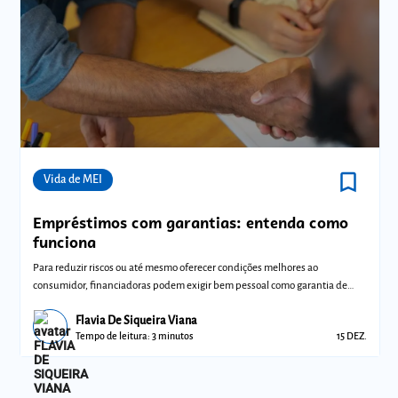
bookmark_border
Comunidades
Vida de MEI
Empréstimos com garantias: entenda como
funciona
Para reduzir riscos ou até mesmo oferecer condições melhores ao
consumidor, financiadoras podem exigir bem pessoal como garantia de
empréstimo
Flavia De Siqueira Viana
Tempo de leitura: 3 minutos
15 DEZ.