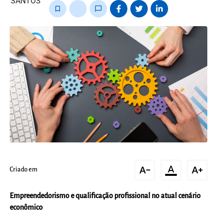
bookmark_border
thumb_up_alt
chat_bubble_outline
text_decrease
format_color_text
text_increase
Criado em
Empreendedorismo e qualificação profissional no atual cenário
econômico