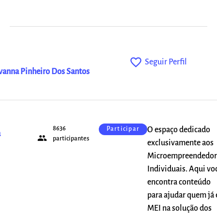
favorite_outline
Seguir Perfil
anna Pinheiro Dos Santos
8636
O espaço dedicado
Participar
a
people
participantes
exclusivamente aos
Microempreendedor
Individuais. Aqui vo
encontra conteúdo
para ajudar quem já 
MEI na solução dos