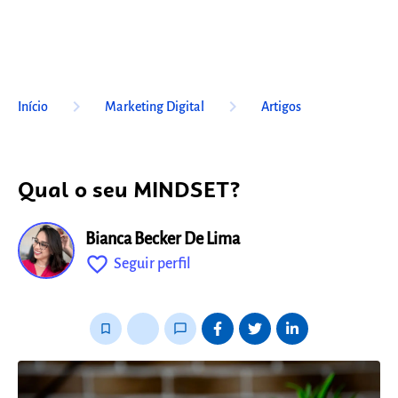
keyboard_arrow_right
keyboard_arrow_right
Início
Marketing Digital
Artigos
Qual o seu MINDSET?
Bianca Becker De Lima
favorite_outline
Seguir perfil
fixo
bookmark_border
thumb_up_alt
chat_bubble_outline