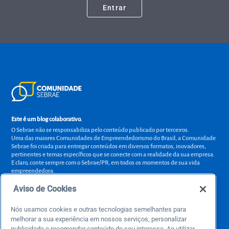
Entrar
Este é um blog colaborativo.
O Sebrae não se responsabiliza pelo conteúdo publicado por terceiros.
Uma das maiores Comunidades de Empreendedorismo do Brasil, a Comunidade
Sebrae foi criada para entregar conteúdos em diversos formatos, inovadores,
pertinentes e temas específicos que se conecte com a realidade da sua empresa.
E claro, conte sempre com o Sebrae/PR, em todos os momentos de sua vida
empreendedora.
Aviso de Cookies
Nós usamos cookies e outras tecnologias semelhantes para
Precisa de ajuda?
melhorar a sua experiência em nossos serviços, personalizar
publicidade e recomendar conteúdo de seu interesse. Ao utilizar
atendimentosebraepr@pr.sebrae.com.br