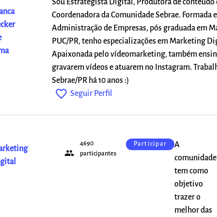
Sou Estrategista Digital, Produtora de conteúdo 
anca
Coordenadora da Comunidade Sebrae. Formada 
cker
Administração de Empresas, pós graduada em Ma
e
PUC/PR, tenho especializações em Marketing Dig
ima
Apaixonada pelo vídeomarketing, também ensin
gravarem vídeos e atuarem no Instagram. Trabal
Sebrae/PR há 10 anos :)
favorite_outline
Seguir Perfil
4690
A
Participar
rketing
people
participantes
comunidade
gital
tem como
objetivo
trazer o
melhor das