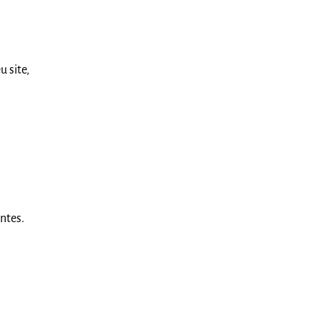
 site,
ntes.