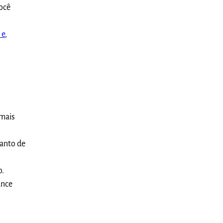
ocê
 e
,
 mais
uanto de
o.
ance