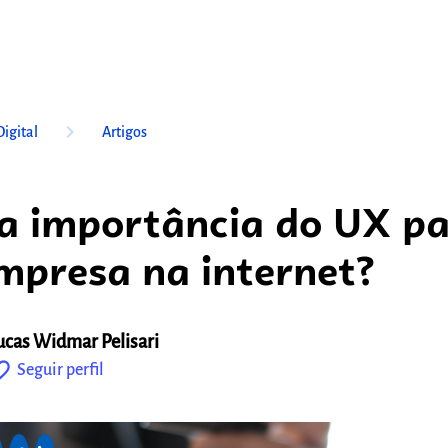
keyboard_arrow_right
igital
Artigos
a importância do UX p
mpresa na internet?
ucas Widmar Pelisari
outline
Seguir perfil