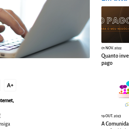
01 NOV. 2022
Quanto inve
pago
text_increase
ternet,
É
19 OUT. 2023
A Comunida
nsiga