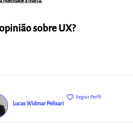
 fidelidade à marca.
 opinião sobre UX?
favorite_outline
Seguir Perfil
Lucas Widmar Pelisari