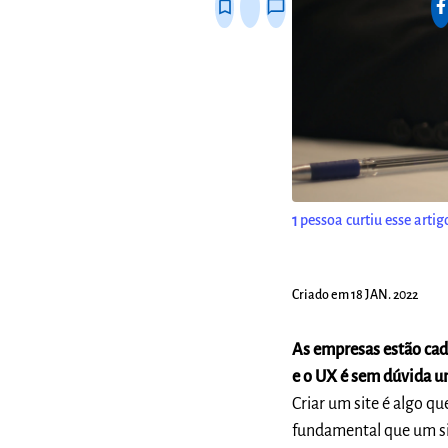
bookmark_border
thumb_up_alt
chat_bubble_outline
1
pessoa curtiu esse artig
Criado em 18 JAN. 2022
As empresas estão cada
e o UX é sem dúvida u
Criar um site é algo qu
fundamental que um si