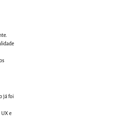
nte.
alidade
os
 já foi
m UX e