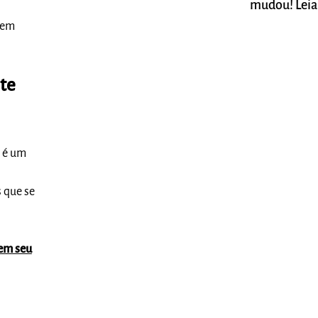
mudou! Leia
stem
nte
o é um
 que se
 em seu