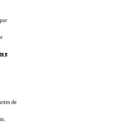
 por
or
es e
antes de
as,