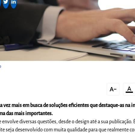
o
text_decrease
format_color_text
 vez mais em busca de soluções eficientes que destaque-as na in
ma das mais importantes.
e envolve diversas questões, desde o design até a sua publicação. 
te seja desenvolvido com muita qualidade para que realmente co