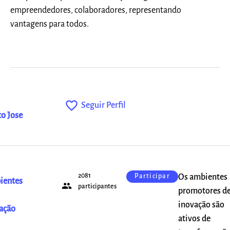
empreendedores, colaboradores, representando
vantagens para todos.
favorite_outline
Seguir Perfil
o Jose
2081
Os ambientes
Participar
ientes
people
participantes
promotores d
inovação são
ação
ativos de