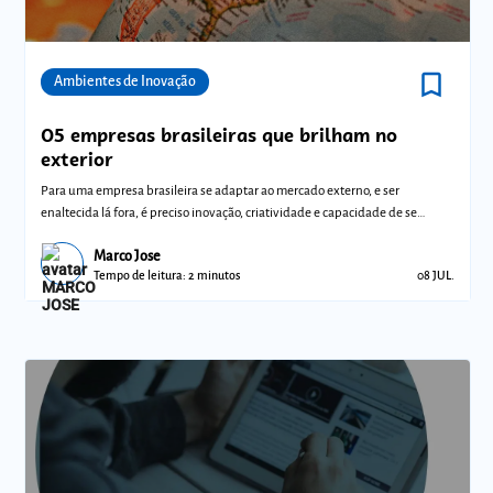
bookmark_border
Comunidades
Ambientes de Inovação
05 empresas brasileiras que brilham no
exterior
Para uma empresa brasileira se adaptar ao mercado externo, e ser
enaltecida lá fora, é preciso inovação, criatividade e capacidade de se
reinventar.
Marco Jose
Tempo de leitura: 2 minutos
08 JUL.