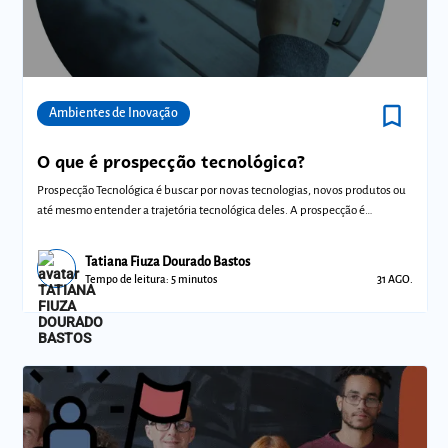
bookmark_border
Comunidades
Ambientes de Inovação
O que é prospecção tecnológica?
Prospecção Tecnológica é buscar por novas tecnologias, novos produtos ou
até mesmo entender a trajetória tecnológica deles. A prospecção é
importante
Tatiana Fiuza Dourado Bastos
Tempo de leitura: 5 minutos
31 AGO.