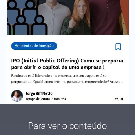
bookmark_border
Comunidades
Ambientes de Inovação
IPO (Initial Public Offering) Como se preparar
para abrir o capital de uma empresa !
Fundou ou está liderando uma empresa, cresceu e agora está se
perguntando: 'Qual é o meu próximo passo como empreendedor? Acesse e
confira!
Jorge Biff Netto
Tempo de leitura: 6 minutos
27 JUL.
Para ver o conteúdo