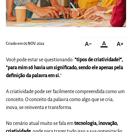
text_decrease
format_color_text
text_increase
Criado em 05 NOV. 2022
Você pode estar se questionando:
"tipos de criatividade?",
"para mim só havia um significado, sendo ele apenas pela
definição da palavra em si.
"
A criatividade pode ser facilmente compreendida como um
conceito. O conceito da palavra como algo que se cria,
inova, se reinventa e transforma.
No cenário atual muito se fala em
tecnologia, inovação,
criatividade
, onde para trazer tudo isso a sua organização,