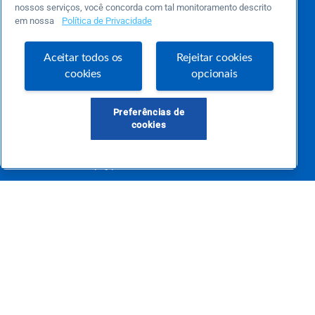
nossos serviços, você concorda com tal monitoramento descrito
Este é um blog colaborativo.
em nossa
Política de Privacidade
O Sebrae não se responsabiliza pelo conteúdo publicado por terceiros.
Uma das maiores Comunidades de Empreendedorismo do Brasil, a Comunidade
Sebrae foi criada para entregar conteúdos em diversos formatos, inovadores,
Aceitar todos os
Rejeitar cookies
pertinentes e temas específicos que se conecte com a realidade da sua empresa.
cookies
opcionais
E claro, conte sempre com o Sebrae/PR, em todos os momentos de sua vida
empreendedora.
Preferências de
cookies
Precisa de ajuda?
atendimentosebraepr@pr.sebrae.com.br
Central de Relacionamento 0800 570 0800
de segunda a sexta das 8h às 20h e pelos canais digitais até 00h
Sobre o Sebrae
Sobre a Comunidade
Termos de uso