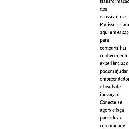
transformaçã
dos
ecossistemas.
Por isso, cria
aqui um espaç
para
compartilhar
conhecimento
experiências 
podem ajudar 
empreendedo
e heads de
inovação.
Conecte-se
agora e faça
parte desta
comunidade