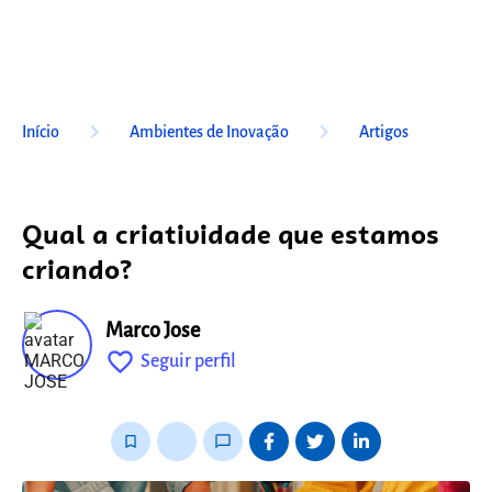
keyboard_arrow_right
keyboard_arrow_right
Início
Ambientes de Inovação
Artigos
Qual a criatividade que estamos
criando?
Marco Jose
favorite_outline
Seguir perfil
fixo
bookmark_border
thumb_up_alt
chat_bubble_outline