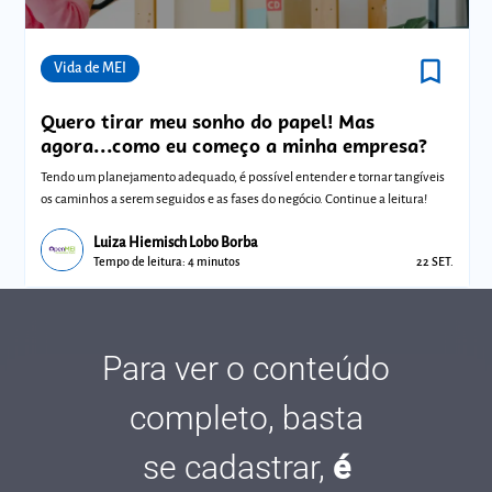
bookmark_border
Comunidades
Vida de MEI
Quero tirar meu sonho do papel! Mas
agora...como eu começo a minha empresa?
Tendo um planejamento adequado, é possível entender e tornar tangíveis
os caminhos a serem seguidos e as fases do negócio. Continue a leitura!
Luiza Hiemisch Lobo Borba
Tempo de leitura: 4 minutos
22 SET.
Para ver o conteúdo
completo, basta
se cadastrar,
é