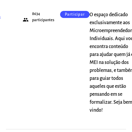
8634
O espaço dedicado
Participar
a
people
participantes
exclusivamente aos
Microempreendedor
Individuais. Aqui vo
encontra conteúdo
para ajudar quem já 
MEI na solução dos
problemas, e també
para guiar todos
aqueles que estão
pensando em se
formalizar. Seja be
vindo!