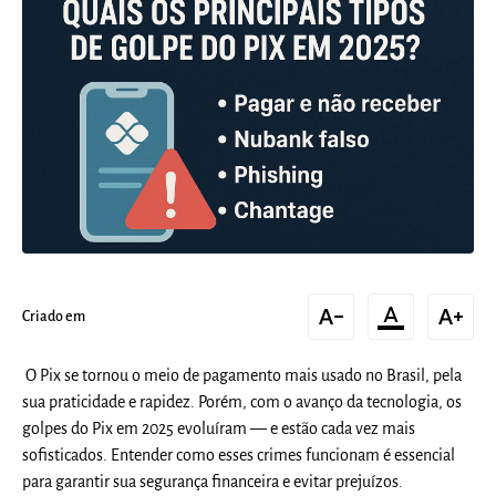
text_decrease
format_color_text
text_increase
Criado em
O Pix se tornou o meio de pagamento mais usado no Brasil, pela
sua praticidade e rapidez. Porém, com o avanço da tecnologia, os
golpes do Pix em 2025 evoluíram — e estão cada vez mais
sofisticados. Entender como esses crimes funcionam é essencial
para garantir sua segurança financeira e evitar prejuízos.