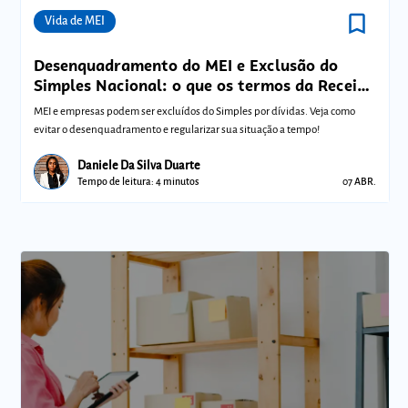
bookmark_border
Comunidades
Vida de MEI
Desenquadramento do MEI e Exclusão do
Simples Nacional: o que os termos da Receita
Federal significam para sua empresa?
MEI e empresas podem ser excluídos do Simples por dívidas. Veja como
evitar o desenquadramento e regularizar sua situação a tempo!
Daniele Da Silva Duarte
Tempo de leitura: 4 minutos
07 ABR.