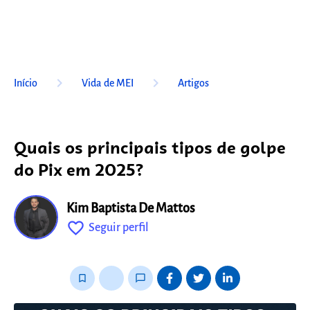
keyboard_arrow_right
keyboard_arrow_right
Início
Vida de MEI
Artigos
Quais os principais tipos de golpe
do Pix em 2025?
Kim Baptista De Mattos
favorite_outline
Seguir perfil
fixo
bookmark_border
thumb_up_alt
chat_bubble_outline