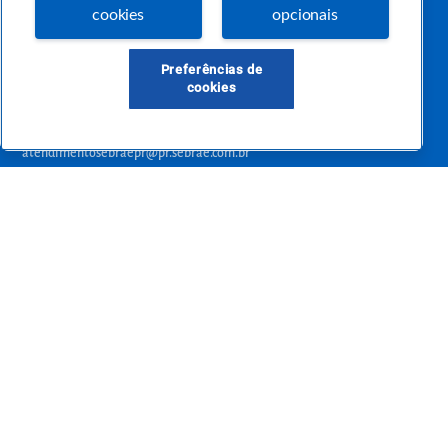
pertinentes e temas específicos que se conecte com a realidade da sua empresa.
cookies
opcionais
E claro, conte sempre com o Sebrae/PR, em todos os momentos de sua vida
empreendedora.
Preferências de
cookies
Precisa de ajuda?
atendimentosebraepr@pr.sebrae.com.br
Central de Relacionamento 0800 570 0800
de segunda a sexta das 8h às 20h e pelos canais digitais até 00h
Sobre o Sebrae
Sobre a Comunidade
Termos de uso