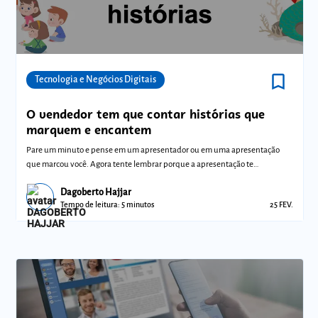
bookmark_border
Comunidades
Tecnologia e Negócios Digitais
O vendedor tem que contar histórias que
marquem e encantem
Pare um minuto e pense em um apresentador ou em uma apresentação
que marcou você. Agora tente lembrar porque a apresentação te
marcou...foi o conteúdo
Dagoberto Hajjar
Tempo de leitura: 5 minutos
25 FEV.