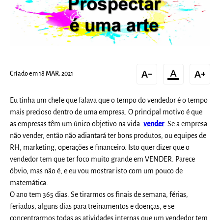
text_decrease
format_color_text
text_increase
Criado em 18 MAR. 2021
Eu tinha um chefe que falava que o tempo do vendedor é o tempo
mais precioso dentro de uma empresa. O principal motivo é que
as empresas têm um único objetivo na vida:
vender
. Se a empresa
não vender, então não adiantará ter bons produtos, ou equipes de
RH, marketing, operações e financeiro. Isto quer dizer que o
vendedor tem que ter foco muito grande em VENDER. Parece
óbvio, mas não é, e eu vou mostrar isto com um pouco de
matemática.
O ano tem 365 dias. Se tirarmos os finais de semana, férias,
feriados, alguns dias para treinamentos e doenças, e se
concentrarmos todas as atividades internas que um vendedor tem