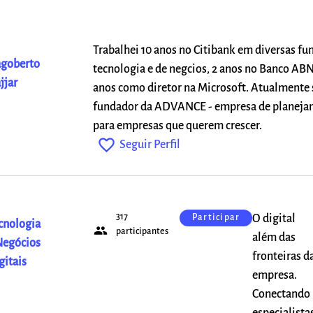
Trabalhei 10 anos no Citibank em diversas fu
goberto
tecnologia e de negcios, 2 anos no Banco AB
jjar
anos como diretor na Microsoft. Atualmente 
fundador da ADVANCE - empresa de planeja
para empresas que querem crescer.
favorite_outline
Seguir Perfil
317
O digital
Participar
cnologia
people
participantes
além das
Negócios
fronteiras d
gitais
empresa.
Conectando
especialista