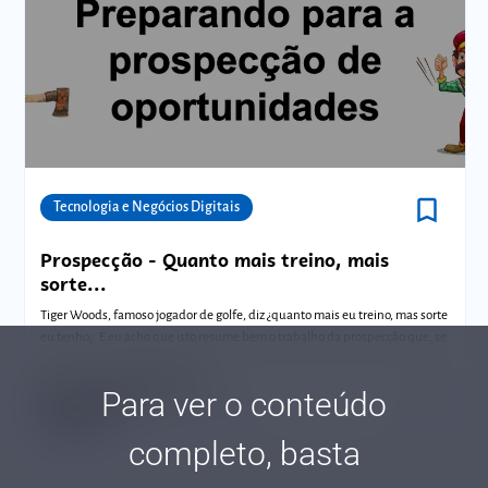
bookmark_border
Comunidades
Tecnologia e Negócios Digitais
Prospecção - Quanto mais treino, mais
sorte...
Tiger Woods, famoso jogador de golfe, diz ¿quanto mais eu treino, mas sorte
eu tenho¿. E eu acho que isto resume bem o trabalho da prospecção que, se
Dagoberto Hajjar
Para ver o conteúdo
Tempo de leitura: 28 minutos
04 MAR.
completo, basta