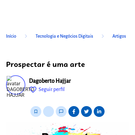
keyboard_arrow_right
keyboard_arrow_right
Início
Tecnologia e Negócios Digitais
Artigos
Prospectar é uma arte
Dagoberto Hajjar
favorite_outline
Seguir perfil
fixo
bookmark_border
thumb_up_alt
chat_bubble_outline