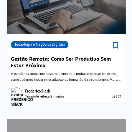
bookmark_border
Comunidades
Tecnologia e Negócios Digitais
Gestão Remota: Como Ser Produtivo Sem
Estar Próximo
A pandemia trouxe um novo momento para muitas empresas e mostrou
como podemos inovar e nos adaptar de forma rápida e consistente. Muitas
empresas nunc
Frederico Sieck
Tempo de leitura: 3 minutos
04 SET.