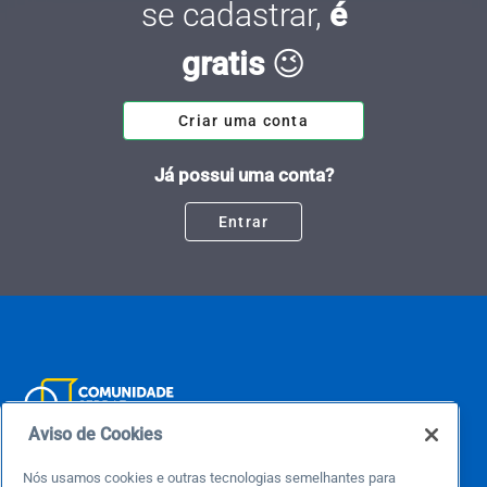
se cadastrar,
é
gratis
😉
Criar uma conta
Já possui uma conta?
Entrar
Aviso de Cookies
Este é um blog colaborativo.
Nós usamos cookies e outras tecnologias semelhantes para
O Sebrae não se responsabiliza pelo conteúdo publicado por terceiros.