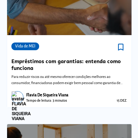
bookmark_border
Comunidades
Vida de MEI
Empréstimos com garantias: entenda como
funciona
Para reduzir riscos ou até mesmo oferecer condições melhores ao
consumidor, financiadoras podem exigir bem pessoal como garantia de
empréstimo
Flavia De Siqueira Viana
Tempo de leitura: 3 minutos
15 DEZ.