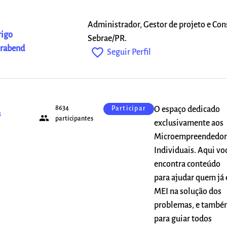
Administrador, Gestor de projeto e Con
rigo
Sebrae/PR.
erabend
favorite_outline
Seguir Perfil
8634
O espaço dedicado
Participar
a
people
participantes
exclusivamente aos
Microempreendedor
Individuais. Aqui vo
encontra conteúdo
para ajudar quem já 
MEI na solução dos
problemas, e també
para guiar todos