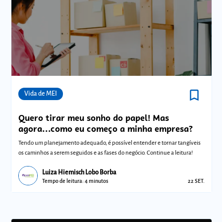
bookmark_border
Comunidades
Vida de MEI
Quero tirar meu sonho do papel! Mas
agora...como eu começo a minha empresa?
Tendo um planejamento adequado, é possível entender e tornar tangíveis
os caminhos a serem seguidos e as fases do negócio. Continue a leitura!
Luiza Hiemisch Lobo Borba
Tempo de leitura: 4 minutos
22 SET.