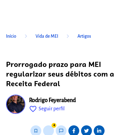
keyboard_arrow_right
keyboard_arrow_right
Início
Vida de MEI
Artigos
Prorrogado prazo para MEI
regularizar seus débitos com a
Receita Federal
Rodrigo Feyerabend
favorite_outline
Seguir perfil
fixo
4
bookmark_border
thumb_up_alt
chat_bubble_outline