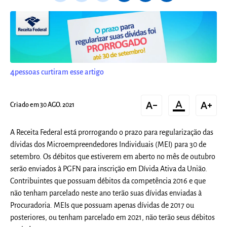
4
pessoas curtiram esse artigo
text_decrease
format_color_text
text_increase
Criado em 30 AGO. 2021
A Receita Federal está prorrogando o prazo para regularização das
dívidas dos Microempreendedores Individuais (MEI) para 30 de
setembro. Os débitos que estiverem em aberto no mês de outubro
serão enviados à PGFN para inscrição em Dívida Ativa da União.
Contribuintes que possuam débitos da competência 2016 e que
não tenham parcelado neste ano terão suas dívidas enviadas à
Procuradoria. MEIs que possuam apenas dívidas de 2017 ou
posteriores, ou tenham parcelado em 2021, não terão seus débitos