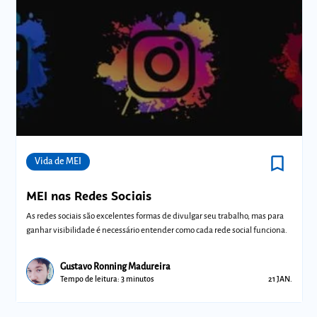
bookmark_border
Comunidades
Vida de MEI
MEI nas Redes Sociais
As redes sociais são excelentes formas de divulgar seu trabalho, mas para
ganhar visibilidade é necessário entender como cada rede social funciona.
Gustavo Ronning Madureira
Tempo de leitura: 3 minutos
21 JAN.