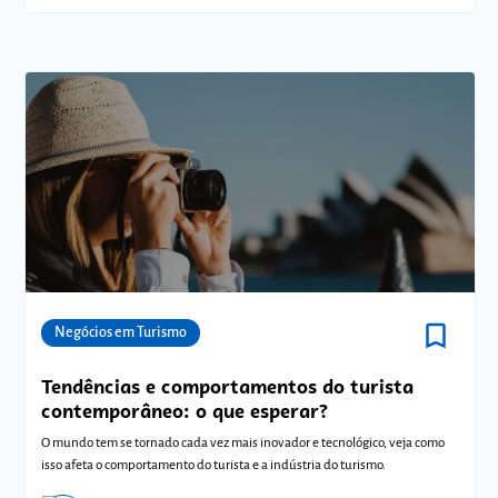
bookmark_border
Comunidades
Negócios em Turismo
Tendências e comportamentos do turista
contemporâneo: o que esperar?
O mundo tem se tornado cada vez mais inovador e tecnológico, veja como
isso afeta o comportamento do turista e a indústria do turismo.