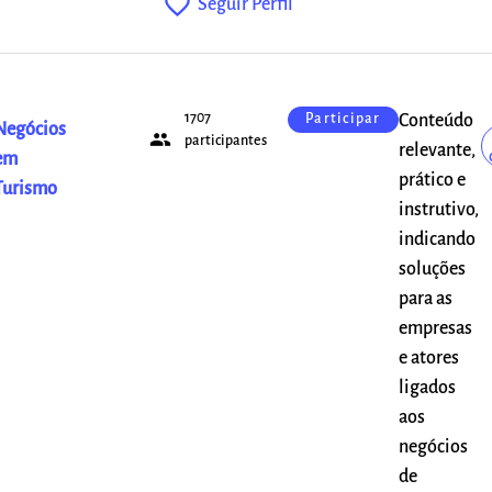
favorite_outline
Seguir Perfil
1707
Conteúdo
Participar
Negócios
people
participantes
relevante,
em
prático e
Turismo
instrutivo,
indicando
soluções
para as
empresas
e atores
ligados
aos
negócios
de