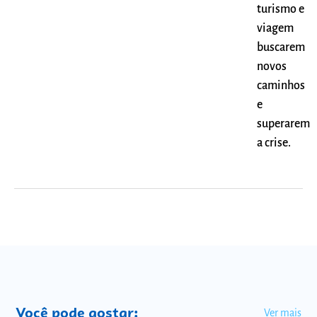
turismo e
viagem
buscarem
novos
caminhos
e
superarem
a crise.
Você pode gostar:
Ver mais