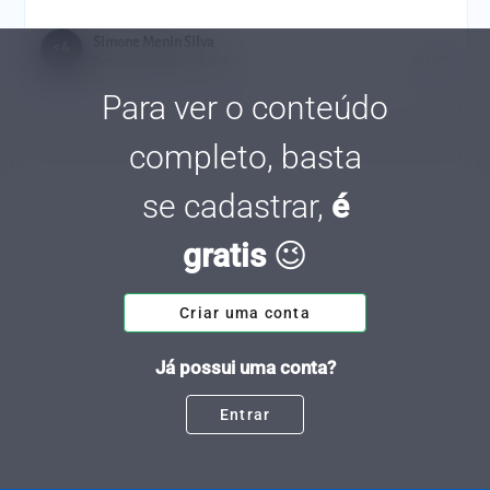
Simone Menin Silva
Tempo de leitura: 2 minutos
01 DEZ.
Para ver o conteúdo
completo, basta
se cadastrar,
é
gratis
😉
Criar uma conta
Já possui uma conta?
Entrar