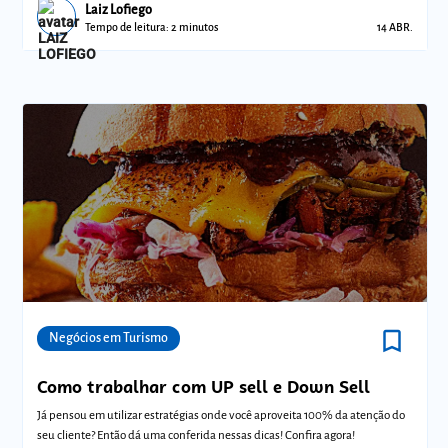
Laiz Lofiego
Tempo de leitura: 2 minutos
14 ABR.
bookmark_border
Comunidades
Negócios em Turismo
Como trabalhar com UP sell e Down Sell
Já pensou em utilizar estratégias onde você aproveita 100% da atenção do
seu cliente? Então dá uma conferida nessas dicas! Confira agora!