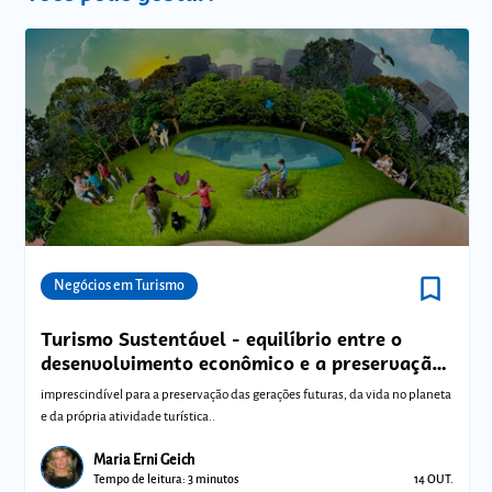
bookmark_border
Comunidades
Negócios em Turismo
Turismo Sustentável - equilíbrio entre o
desenvolvimento econômico e a preservação
ambiental
imprescindível para a preservação das gerações futuras, da vida no planeta
e da própria atividade turística..
Maria Erni Geich
Tempo de leitura: 3 minutos
14 OUT.