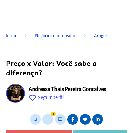
keyboard_arrow_right
keyboard_arrow_right
Início
Negócios em Turismo
Artigos
Preço x Valor: Você sabe a
diferença?
Andressa Thais Pereira Goncalves
favorite_outline
Seguir perfil
fixo
1
bookmark_border
thumb_up_alt
chat_bubble_outline