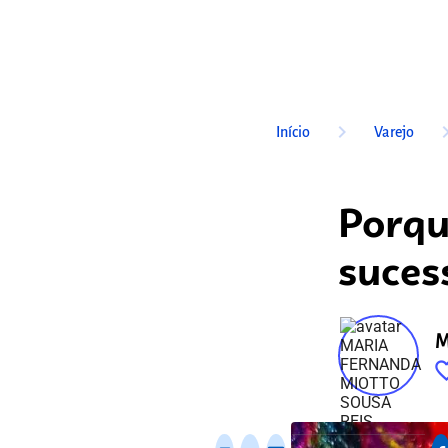
keyboard_arrow_right
keyboard_arr
Início
Varejo
Porqu
suces
M
favorite_
fixo