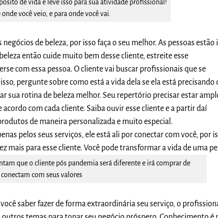
sito de vida e leve isso para sua atividade profissional!
 onde você veio, e para onde você vai.
os negócios de beleza, por isso faça o seu melhor. As pessoas estão
eleza então cuide muito bem desse cliente, estreite esse
rse com essa pessoa. O cliente vai buscar profissionais que se
isso, pergunte sobre como está a vida dela se ela está precisando 
ar sua rotina de beleza melhor. Seu repertório precisar estar ampl
 acordo com cada cliente. Saiba ouvir esse cliente e a partir daí
 produtos de maneira personalizada e muito especial.
penas pelos seus serviços, ele está ali por conectar com você, por i
vez mais para esse cliente. Você pode transformar a vida de uma pe
ntam que o cliente pós pandemia será diferente e irá comprar de
 conectam com seus valores
ocê saber fazer de forma extraordinária seu serviço, o profission
m outros temas para tonar seu negócio próspero. Conhecimento é 