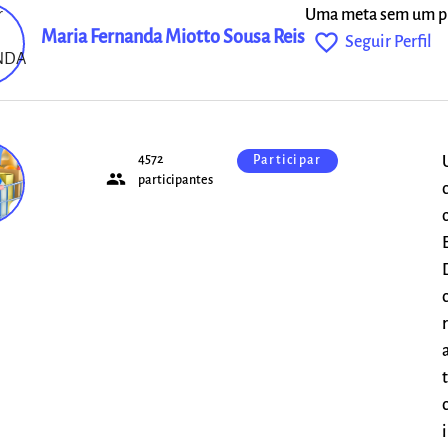
Uma meta sem um pl
Maria Fernanda Miotto Sousa Reis
favorite_outline
Seguir Perfil
4572
Participar
people
o
participantes