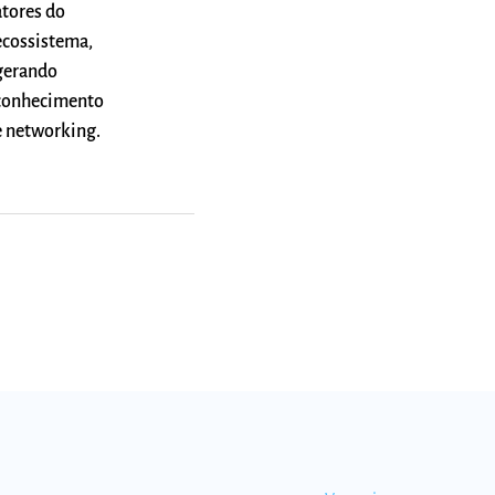
atores do
ecossistema,
gerando
conhecimento
e networking.