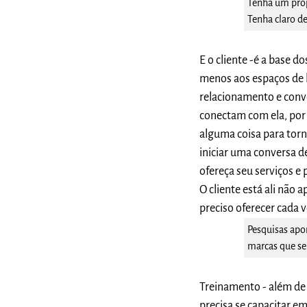
Tenha um propo
Tenha claro de
E o cliente -é a base d
menos aos espaços de b
relacionamento e conve
conectam com ela, por 
alguma coisa para torn
iniciar uma conversa de
ofereça seu serviços e
O cliente está ali não a
preciso oferecer cada 
Pesquisas apo
marcas que se
Treinamento - além de v
precisa se capacitar e