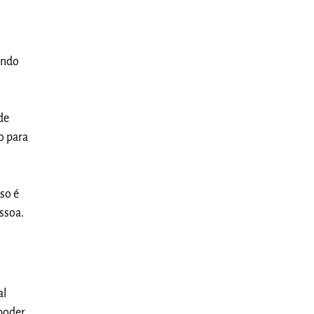
 indo
de
o para
sso é
ssoa.
al
poder,