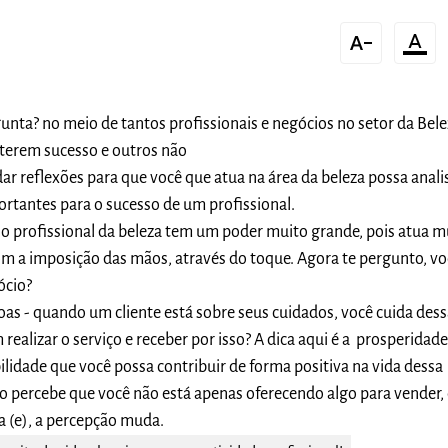
text_decrease
format_color_text
gunta? no meio de tantos profissionais e negócios no setor da Bele
 terem sucesso e outros não
ar reflexões para que você que atua na área da beleza possa anali
rtantes para o sucesso de um profissional.
- o profissional da beleza tem um poder muito grande, pois atua m
om a imposição das mãos, através do toque. Agora te pergunto, vo
ócio?
as - quando um cliente está sobre seus cuidados, você cuida des
realizar o serviço e receber por isso? A dica aqui é a prosperidade
ilidade que você possa contribuir de forma positiva na vida dessa
 percebe que você não está apenas oferecendo algo para vender, 
a (e), a percepção muda.