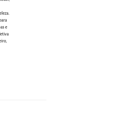
eleza.
para
oas e
etiva
iro,
.