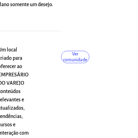
ano somente um desejo.
Um local
Ver
criado para
comunidade
oferecer ao
EMPRESÁRIO
DO VAREJO
conteúdos
relevantes e
atualizados,
tendências,
cursos e
interação com