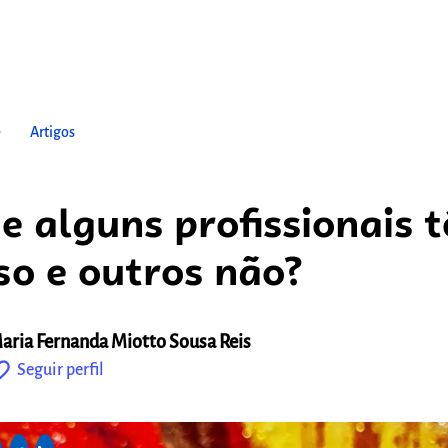
ow_right
Artigos
e alguns profissionais 
so e outros não?
aria Fernanda Miotto Sousa Reis
outline
Seguir perfil