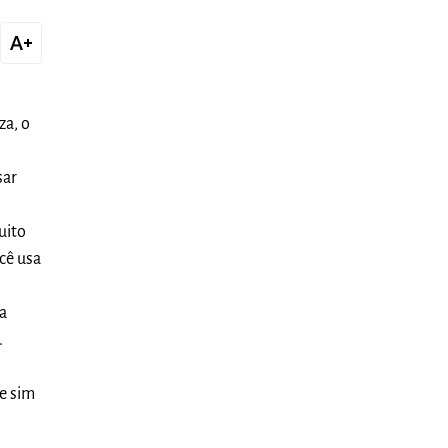
text_increase
za, o
sar
uito
cê usa
sa
.
e sim