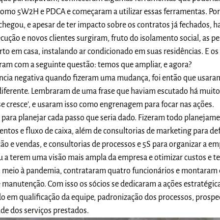
como 5W2H e PDCA e começaram a utilizar essas ferramentas. Po
hegou, e apesar de ter impacto sobre os contratos já fechados, 
cução e novos clientes surgiram, fruto do isolamento social, as p
o em casa, instalando ar condicionado em suas residências. E os
ram com a seguinte questão: temos que ampliar, e agora?
ncia negativa quando fizeram uma mudança, foi então que usara
iferente. Lembraram de uma frase que haviam escutado há muit
 se cresce', e usaram isso como engrenagem para focar nas ações.
 para planejar cada passo que seria dado. Fizeram todo planejam
entos e fluxo de caixa, além de consultorias de marketing para def
ção e vendas, e consultorias de processos e 5S para organizar a em
 a terem uma visão mais ampla da empresa e otimizar custos e t
m meio à pandemia, contrataram quatro funcionários e montaram
e manutenção. Com isso os sócios se dedicaram a ações estratégic
o em qualificação da equipe, padronização dos processos, prosp
ade dos serviços prestados.