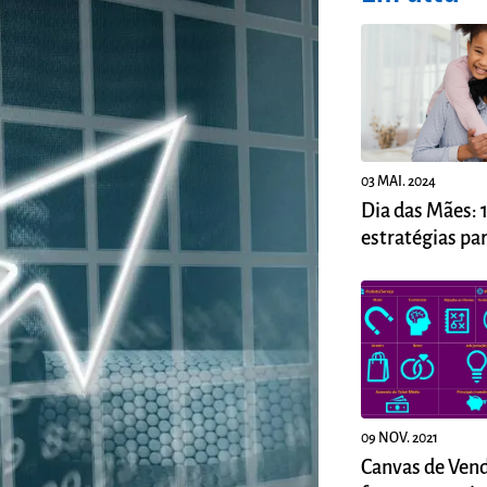
03 MAI. 2024
Dia das Mães: 
estratégias pa
suas vendas
09 NOV. 2021
Canvas de Ven