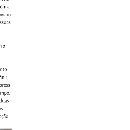
rém a
haviam
essoas
m o
o
ento
inir
presa.
empo.
 duas
as
ecção