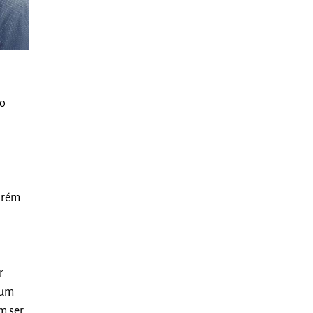
do
porém
r
 um
m ser