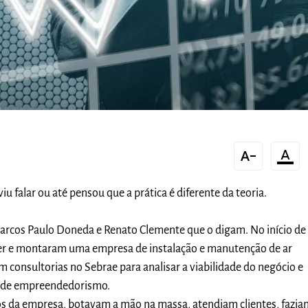
text_decrease
format_color_text
u falar ou até pensou que a prática é diferente da teoria.
cos Paulo Doneda e Renato Clemente que o digam. No início de
r e montaram uma empresa de instalação e manutenção de ar
 consultorias no Sebrae para analisar a viabilidade do negócio e
a de empreendedorismo.
os da empresa, botavam a mão na massa, atendiam clientes, fazia