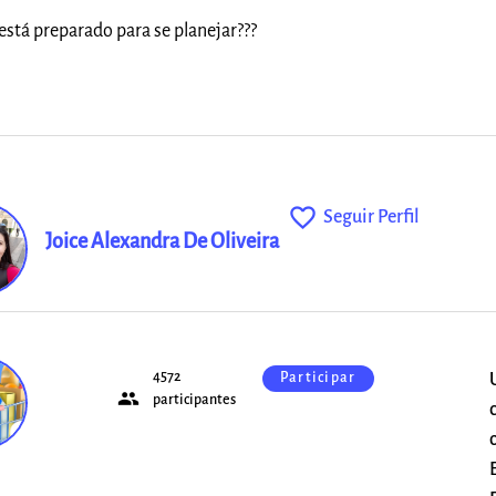
stá preparado para se planejar???
favorite_outline
Seguir Perfil
Joice Alexandra De Oliveira
4572
Participar
people
o
participantes