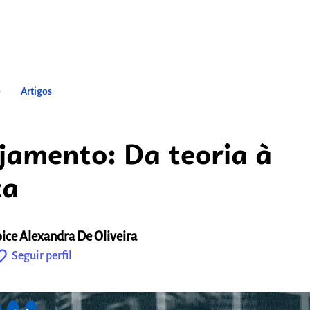
ow_right
Artigos
jamento: Da teoria à
ca
oice Alexandra De Oliveira
outline
Seguir perfil