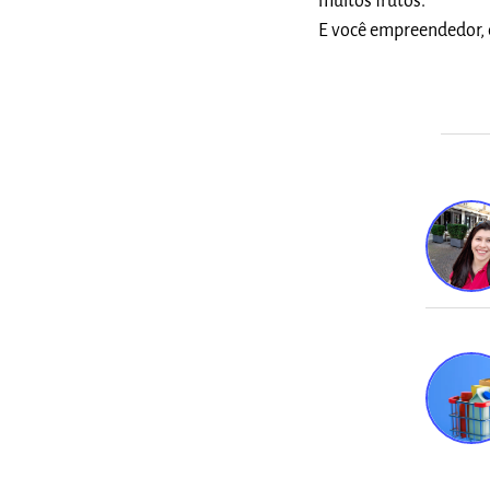
muitos frutos.
E você empreendedor, e
Varej