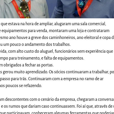
que estava na hora de ampliar, alugaram uma sala comercial,
e equipamentos para venda, montaram uma loja e contrataram
smo ano houve a greve dos caminhoneiros, ano eleitoral e copa 
u um pouco o andamento dos trabalhos.
 vida, com alto custo do aluguel, funcionários sem experiência que
po para treinamento, e falta de equipamentos.
m obrigados a fechar as portas.
s gerou muito aprendizado. Os sócios continuaram a trabalhar, 
 passo para trás. Continuaram com a empresa no ramo de ar
aos poucos se refazendo.
m descontentes com o cenário da empresa, chegaram a conversa
, e os rumos que dariam caso continuassem. Foi aí que, através de
que participavam, conheceram algumas ferramentas que poderia