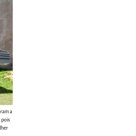
eram a
 pois
lher