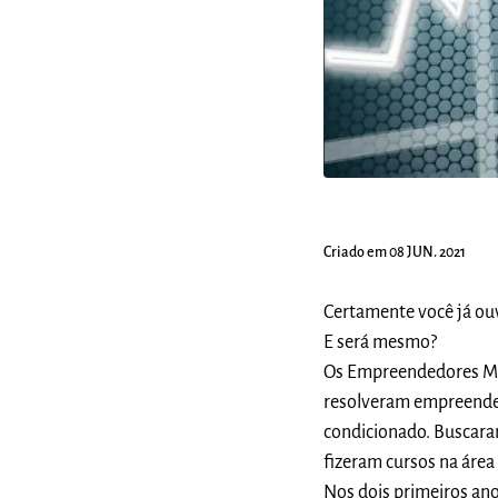
Criado em 08 JUN. 2021
Certamente você já ouvi
E será mesmo?
Os Empreendedores Mar
resolveram empreende
condicionado. Buscaram
fizeram cursos na áre
Nos dois primeiros an