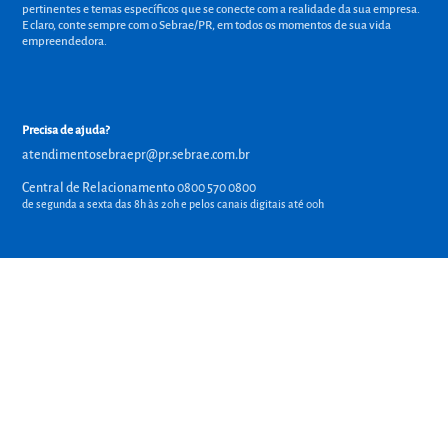
pertinentes e temas específicos que se conecte com a realidade da sua empresa.
E claro, conte sempre com o Sebrae/PR, em todos os momentos de sua vida
empreendedora.
Precisa de ajuda?
atendimentosebraepr@pr.sebrae.com.br
Central de Relacionamento 0800 570 0800
de segunda a sexta das 8h às 20h e pelos canais digitais até 00h
Sobre o Sebrae
Sobre a Comunidade
Termos de uso