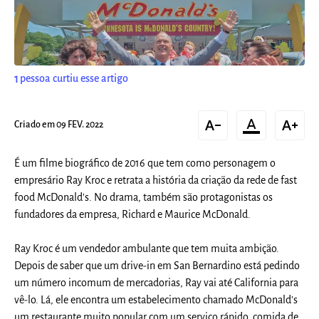
1
pessoa curtiu esse artigo
text_decrease
format_color_text
text_increase
Criado em 09 FEV. 2022
É um filme biográfico de 2016 que tem como personagem o
empresário Ray Kroc e retrata a história da criação da rede de fast
food McDonald's. No drama, também são protagonistas os
fundadores da empresa, Richard e Maurice McDonald.
Ray Kroc é um vendedor ambulante que tem muita ambição.
Depois de saber que um drive-in em San Bernardino está pedindo
um número incomum de mercadorias, Ray vai até California para
vê-lo. Lá, ele encontra um estabelecimento chamado McDonald's
um restaurante muito popular com um serviço rápido, comida de