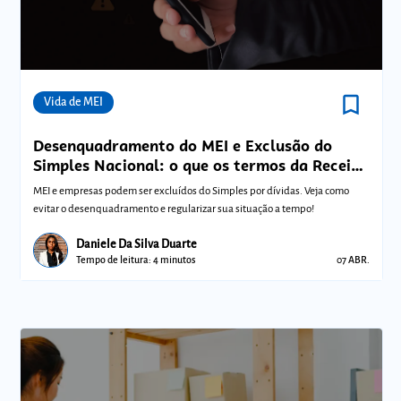
bookmark_border
Comunidades
Vida de MEI
Desenquadramento do MEI e Exclusão do
Simples Nacional: o que os termos da Receita
Federal significam para sua empresa?
MEI e empresas podem ser excluídos do Simples por dívidas. Veja como
evitar o desenquadramento e regularizar sua situação a tempo!
Daniele Da Silva Duarte
Tempo de leitura: 4 minutos
07 ABR.