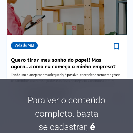
bookmark_border
Comunidades
Vida de MEI
Quero tirar meu sonho do papel! Mas
agora...como eu começo a minha empresa?
Tendo um planejamento adequado, é possível entender e tornar tangíveis
os caminhos a serem seguidos e as fases do negócio. Continue a leitura!
Luiza Hiemisch Lobo Borba
Para ver o conteúdo
Tempo de leitura: 4 minutos
22 SET.
completo, basta
se cadastrar,
é