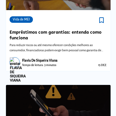
bookmark_border
Comunidades
Vida de MEI
Empréstimos com garantias: entenda como
funciona
Para reduzir riscos ou até mesmo oferecer condições melhores ao
consumidor, financiadoras podem exigir bem pessoal como garantia de
empréstimo
Flavia De Siqueira Viana
Tempo de leitura: 3 minutos
15 DEZ.