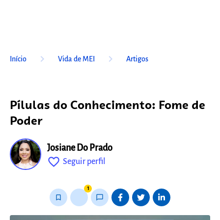
keyboard_arrow_right
keyboard_arrow_right
Início
Vida de MEI
Artigos
Pílulas do Conhecimento: Fome de
Poder
Josiane Do Prado
favorite_outline
Seguir perfil
fixo
1
bookmark_border
thumb_up_alt
chat_bubble_outline