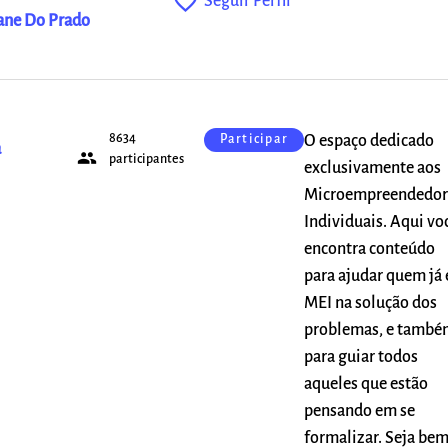
favorite_outline
Seguir Perfil
ane Do Prado
8634
O espaço dedicado
Participar
a
people
participantes
exclusivamente aos
Microempreendedor
Individuais. Aqui vo
encontra conteúdo
para ajudar quem já 
MEI na solução dos
problemas, e també
para guiar todos
aqueles que estão
pensando em se
formalizar. Seja be