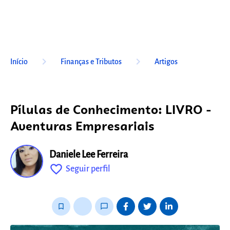
keyboard_arrow_right
keyboard_arrow_right
Início
Finanças e Tributos
Artigos
Pílulas de Conhecimento: LIVRO -
Aventuras Empresariais
Daniele Lee Ferreira
favorite_outline
Seguir perfil
fixo
bookmark_border
thumb_up_alt
chat_bubble_outline