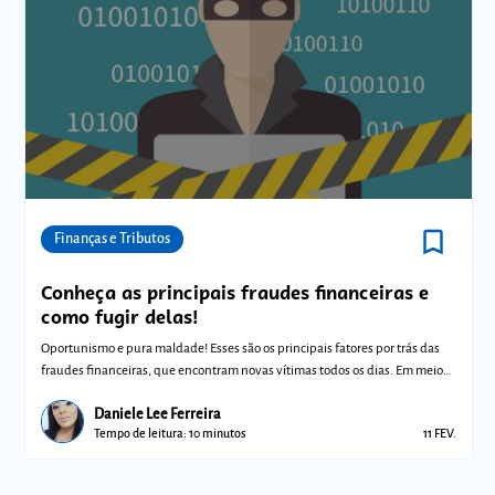
bookmark_border
Comunidades
Finanças e Tributos
Conheça as principais fraudes financeiras e
como fugir delas!
Oportunismo e pura maldade! Esses são os principais fatores por trás das
fraudes financeiras, que encontram novas vítimas todos os dias. Em meio
ao ce
Daniele Lee Ferreira
Tempo de leitura: 10 minutos
11 FEV.