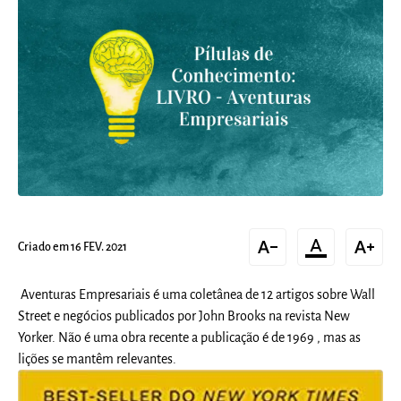
text_decrease
format_color_text
text_increase
Criado em 16 FEV. 2021
Aventuras Empresariais é uma coletânea de 12 artigos sobre Wall
Street e negócios publicados por John Brooks na revista New
Yorker. Não é uma obra recente a publicação é de 1969 , mas as
lições se mantêm relevantes.