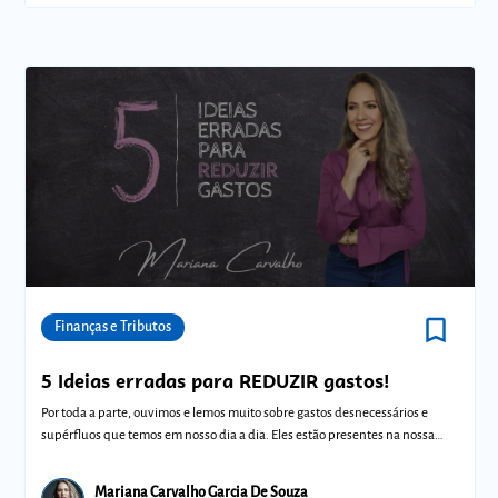
bookmark_border
Comunidades
Finanças e Tributos
5 Ideias erradas para REDUZIR gastos!
Por toda a parte, ouvimos e lemos muito sobre gastos desnecessários e
supérfluos que temos em nosso dia a dia. Eles estão presentes na nossa
vida, por
Mariana Carvalho Garcia De Souza