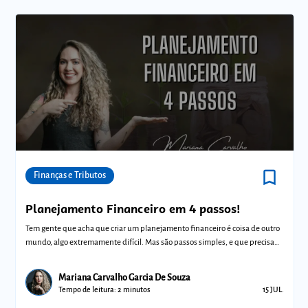
bookmark_border
Comunidades
Finanças e Tributos
Planejamento Financeiro em 4 passos!
Tem gente que acha que criar um planejamento financeiro é coisa de outro
mundo, algo extremamente difícil. Mas são passos simples, e que precisam
de r
Mariana Carvalho Garcia De Souza
Tempo de leitura: 2 minutos
15 JUL.