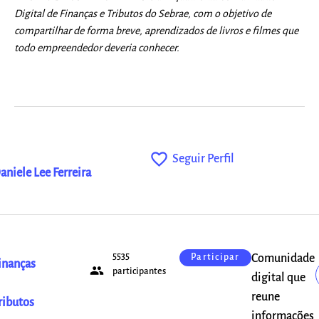
Digital de Finanças e Tributos do Sebrae, com o objetivo de
compartilhar de forma breve, aprendizados de livros e filmes que
todo empreendedor deveria conhecer.
favorite_outline
Seguir Perfil
aniele Lee Ferreira
5535
Comunidade
Participar
inanças
people
participantes
digital que
reune
ributos
informações