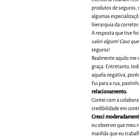
produtos de seguros, 
algumas especializaçõ
hierarquia da correto
A resposta que tive foi
valor algum! Caso queir
seguros!
Realmente aquilo me d
graça. Entretanto, tod
aquela negativa, porém
Fui para a rua, pastinh
relacionamento.
Contei com a colabora
credibilidade em contr
Cresci moderadamen
eu observei que meu r
manhãs que eu trabalha