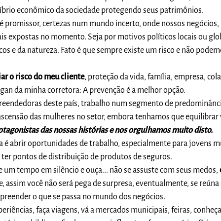
ilíbrio econômico da sociedade protegendo seus patrimônios.
 promissor, certezas num mundo incerto, onde nossos negócios, 
is expostas no momento. Seja por motivos políticos locais ou glo
s e da natureza. Fato é que sempre existe um risco e não podem
ar o risco do meu cliente
, proteção da vida, família, empresa, co
ogan da minha corretora: A prevenção é a melhor opção.
preendedoras deste país, trabalho num segmento de predominânci
ascensão das mulheres no setor, embora tenhamos que equilibrar 
tagonistas das nossas histórias e nos orgulhamos muito disto.
 é abrir oportunidades de trabalho, especialmente para jovens m
 ter pontos de distribuição de produtos de seguros.
ue um tempo em silêncio e ouça... não se assuste com seus medos,
se, assim você não será pega de surpresa, eventualmente, se reún
preender o que se passa no mundo dos negócios.
eriências, faça viagens, vá a mercados municipais, feiras, conheç