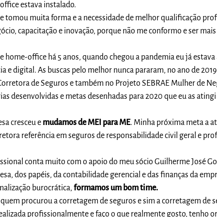
fice estava instalado.
e tomou muita forma e a necessidade de melhor qualificação profi
cio, capacitação e inovação, porque não me conformo e ser mais
e home-office há 5 anos, quando chegou a pandemia eu já estava
ia e digital. As buscas pelo melhor nunca pararam, no ano de 2019
e Corretora de Seguros e também no Projeto SEBRAE Mulher de Ne
ias desenvolvidas e metas desenhadas para 2020 que eu as atingi 
sa cresceu e
mudamos de MEI para ME
. Minha próxima meta a ati
tora referência em seguros de responsabilidade civil geral e prof
issional conta muito com o apoio do meu sócio Guilherme José Go
sa, dos papéis, da contabilidade gerencial e das finanças da emp
malização burocrática,
formamos um bom time.
u quem procurou a corretagem de seguros e sim a corretagem de 
ealizada profissionalmente e faço o que realmente gosto, tenho o