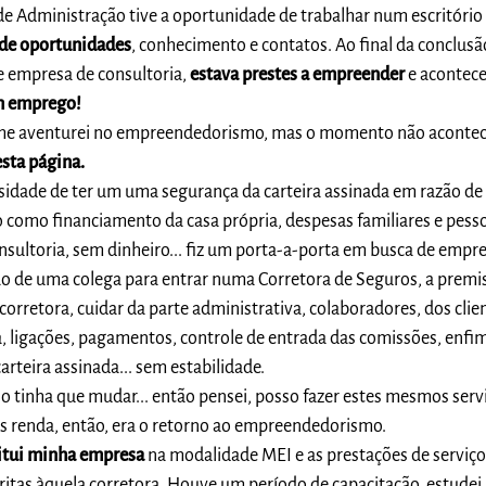
e Administração tive a oportunidade de trabalhar num escritório
 de oportunidades
, conhecimento e contatos. Ao final da conclus
e empresa de consultoria,
estava prestes a empreender
e acontec
m emprego!
e aventurei no empreendedorismo, mas o momento não aconte
esta página.
ssidade de ter um uma segurança da carteira assinada em razão 
 como financiamento da casa própria, despesas familiares e pesso
ultoria, sem dinheiro... fiz um porta-a-porta em busca de empr
ão de uma colega para entrar numa Corretora de Seguros, a premiss
 corretora, cuidar da parte administrativa, colaboradores, dos clie
, ligações, pagamentos, controle de entrada das comissões, enfim
arteira assinada... sem estabilidade.
o tinha que mudar... então pensei, posso fazer estes mesmos serv
ais renda, então, era o retorno ao empreendedorismo.
itui minha empresa
na modalidade MEI e as prestações de serviço
tritas àquela corretora. Houve um período de capacitação, estude