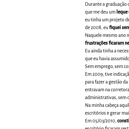
Durante a graduação d
que me deu um
leque
eu tinha um projeto d
de 2008, eu
fiquei se
Naquele mesmo ano m
frustrações ficaram n
Eu ainda tinha a nece
que eu havia assumido
Sem emprego, sem cons
Em 2009, tive indicaç
para fazer a gestão da
entravam na corretora
administrativas, sem c
Na minha cabeça aquil
escritórios e gerar m
Em 05/03/2010,
const
escritório ficaram res