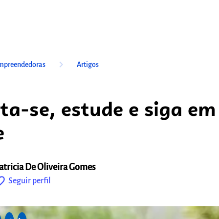
keyboard_arrow_right
mpreendedoras
Artigos
ta-se, estude e siga em
e
atricia De Oliveira Gomes
outline
Seguir perfil