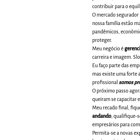
contribuir para o equ
O mercado segurador é
nossa família estão ma
pandêmicos, econômico
proteger.
Meu negócio é
gerenci
carreira e imagem. Sl
Eu faço parte das em
mas existe uma forte 
profissional
somos pro
O próximo passo agora
queiram se capacitar e
Meu recado final, fiq
andando
, qualifique-
empresários para com
Permita-se a novas exp