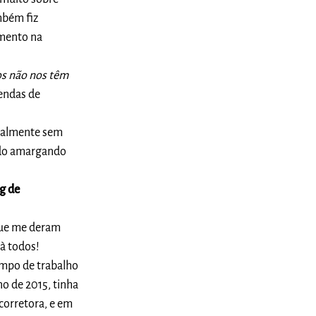
mbém fiz
imento na
dos não nos têm
endas de
otalmente sem
cado amargando
g de
que me deram
 à todos!
empo de trabalho
o de 2015, tinha
corretora, e em