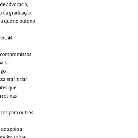
 de advocacia,
ão da graduação
eu que no outono
ceu,
as
de compromissos
ais.
ego.
a era iniciar
ntes que
 rotinas
iços para outros
 de apoio a
i muito sobre