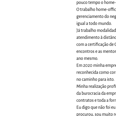
pouco tempo o home-of
O trabalho home-offic
gerenciamento do negó
igual a todo mundo.
Já trabalho modalidad
atendimento à distânc
com a certificação d
encontros e as mentor
ano mesmo.
Em 2020 minha empre
reconhecida como corre
no caminho para isto.
Minha realização prof
da burocracia da empre
contratos e toda a for
Eu digo que não foi e
procurou, sou muito r