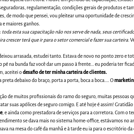
seguradoras, regulamentação, condições gerais de produtos e ta
es, de modo que pensei, vou pleitear uma oportunidade de cresc
ra e maiores ganhos.
:
toda esta sua capacitação não nos serve de nada, seus certifica
a crescer terá que ir para o setor comercial e fazer sua carteira.
V
eixou arrasada, estudei tanto. Estava de novo no ponto zero e t
o pé na bunda faz você dar um passo à frente... eu poderia ter fi
, aceitei o
desafio de ter minha carteira de clientes.
a preta debaixo do braço, porta a porta, boca a boca.... O
marketin
ção de muitos profissionais do ramo do seguro, muitas pessoas 
atar suas apólices de seguro comigo. E até hoje é assim! Gratidão
te
, e ainda como prestadora de serviços para a corretora. Com o t
endimento se dava mais no sistema home-office, estávamos no an
va na mesa do café da manhã e à tarde eu ia para o escritório da 