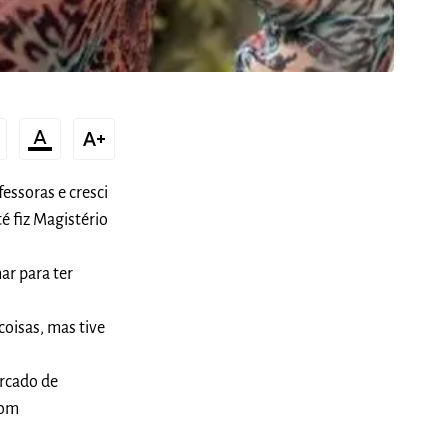
format_color_text
text_increase
fessoras e cresci
é fiz Magistério
ar para ter
coisas, mas tive
rcado de
com