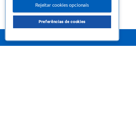
Rejeitar cookies opcionais
Preferências de cookies
Este é um blog colaborativo.
O Sebrae não se responsabiliza pelo conteúdo publicado por 
Uma das maiores Comunidades de Empreendedorismo do Br
Sebrae foi criada para entregar conteúdos em diversos form
pertinentes e temas específicos que se conecte com a realid
claro, conte sempre com o Sebrae/PR, em todos os momentos
empreendedora.