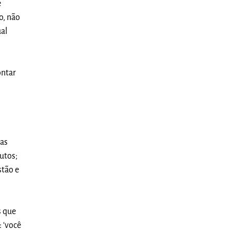
e
o, não
ual
ontar
das
utos;
stão e
s que
: 'você