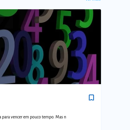
bookmark_border
a para vencer em pouco tempo. Mas n