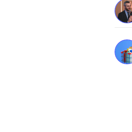
Varej