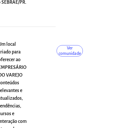
do SEBRAE/PR.
Um local
Ver
criado para
comunidade
oferecer ao
EMPRESÁRIO
DO VAREJO
conteúdos
relevantes e
atualizados,
tendências,
cursos e
interação com