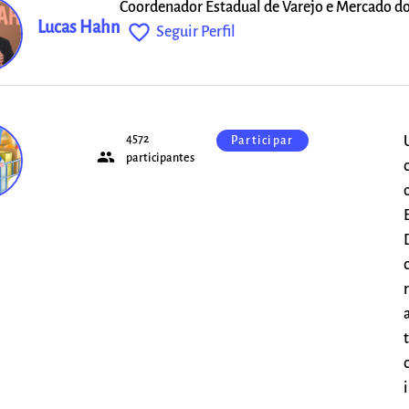
Coordenador Estadual de Varejo e Mercado 
Lucas Hahn
favorite_outline
Seguir Perfil
4572
Participar
people
o
participantes