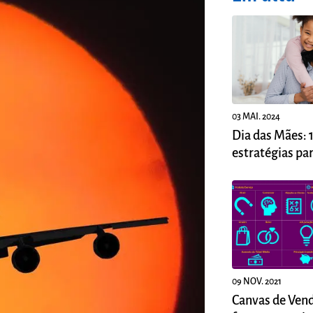
03 MAI. 2024
Dia das Mães: 
estratégias pa
suas vendas
09 NOV. 2021
Canvas de Ven