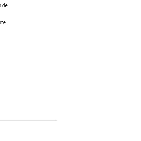
m de
te,