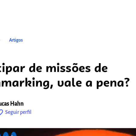
ow_right
Artigos
cipar de missões de
marking, vale a pena?
ucas Hahn
outline
Seguir perfil