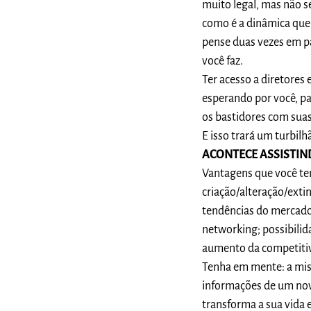
muito legal, mas não 
como é a dinâmica que e
pense duas vezes em pa
você faz.
Ter acesso a diretores 
esperando por você, par
os bastidores com suas
E isso trará um turbil
ACONTECE ASSISTIN
Vantagens que você te
criação/alteração/exti
tendências do mercado;
networking; possibilid
aumento da competitiv
Tenha em mente: a mis
informações de um nov
transforma a sua vida e