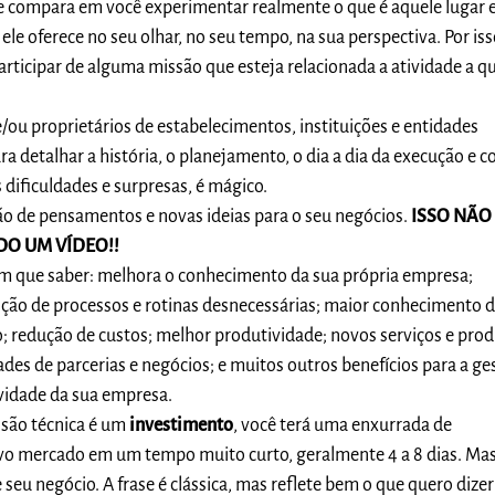
se compara em você experimentar realmente o que é aquele lugar 
le oferece no seu olhar, no seu tempo, na sua perspectiva. Por iss
rticipar de alguma missão que esteja relacionada a atividade a q
e/ou proprietários de estabelecimentos, instituições e entidades
a detalhar a história, o planejamento, o dia a dia da execução e c
 dificuldades e surpresas, é mágico.
hão de pensamentos e novas ideias para o seu negócios.
ISSO NÃO
DO UM VÍDEO!!
m que saber: melhora o conhecimento da sua própria empresa;
nção de processos e rotinas desnecessárias; maior conhecimento 
 redução de custos; melhor produtividade; novos serviços e prod
ades de parcerias e negócios; e muitos outros benefícios para a ge
idade da sua empresa.
são técnica é um
investimento
, você terá uma enxurrada de
o mercado em um tempo muito curto, geralmente 4 a 8 dias. Ma
 seu negócio. A frase é clássica, mas reflete bem o que quero dizer