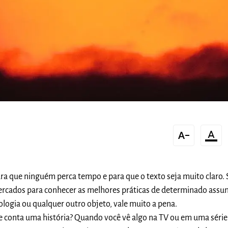
text_decrease
format_color_text
para que ninguém perca tempo e para que o texto seja muito claro. 
ercados para conhecer as melhores práticas de determinado assun
nologia ou qualquer outro objeto, vale muito a pena.
 conta uma história? Quando você vê algo na TV ou em uma série