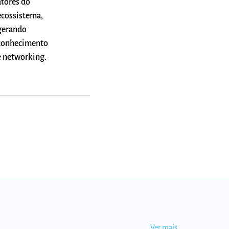
atores do
ecossistema,
gerando
conhecimento
e networking.
Ver mais