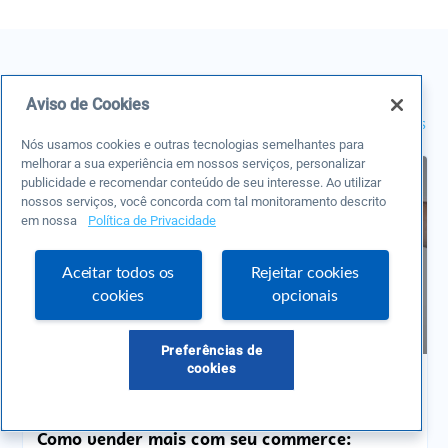
Aviso de Cookies
Você pode gostar:
Ver mais
Nós usamos cookies e outras tecnologias semelhantes para
melhorar a sua experiência em nossos serviços, personalizar
publicidade e recomendar conteúdo de seu interesse. Ao utilizar
nossos serviços, você concorda com tal monitoramento descrito
em nossa
Política de Privacidade
Aceitar todos os
Rejeitar cookies
cookies
opcionais
Preferências de
cookies
bookmark_border
Comunidades
Novos Negócios
Como vender mais com seu commerce: