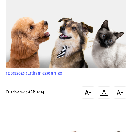
10
pessoas curtiram esse artigo
text_decrease
format_color_text
text_increase
Criado em 04 ABR. 2024