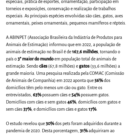
especiais, prática de esportes, ornamentação, participação em
torneios e exposições, conservação e realização de trabalhos
especiais. As principais espécies envolvidas são cães, gatos, aves
ornamentais, peixes ornamentais, pequenos mamíferos e répteis.
A ABINPET (Associação Brasileira da Indústria de Produtos para
Animais de Estimação) informou que em 2022, a população de
animais de estimação no Brasil é de
167,6 milhões
, tornando o
país o
3° maior do mundo
em população total de animais de
estimação. Sendo
cães
(67,8 milhões) e
gatos
(33,6 milhões) a
grande maioria. Uma pesquisa realizada pela COMAC (Comissão
de Animais de Companhia) em 2022 aponta que
56%
dos
domicílios têm pelo menos um cão ou gato. Entre os
entrevistados,
63%
possuem cães e
54%
possuem gatos.
Domicílios com cães e sem gatos
46%
, domicílios com gatos e
sem cães
37%
, e domicílios com cães e gatos
17%
.
O estudo revelou que
30%
dos pets foram adquiridos durante a
pandemia de 2020. Desta porcentagem,
31%
adquiriram ao