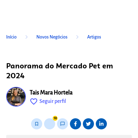
keyboard_arrow_right
keyboard_arrow_right
Início
Novos Negócios
Artigos
Panorama do Mercado Pet em
2024
Tais Mara Hortela
favorite_outline
Seguir perfil
fixo
10
bookmark_border
thumb_up_alt
chat_bubble_outline