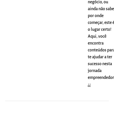
negócio, ou
ainda não sabe
por onde
começar, este 
o lugar certo!
Aqui, você
encontra
conteúdos par
te ajudar a ter
sucesso nesta
jornada
empreendedor
¿¿