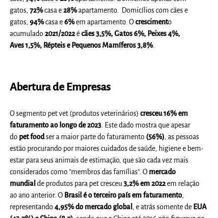
gatos,
72%
casa e
28%
apartamento. Domicílios com cães e
gatos,
94%
casa e
6%
em apartamento. O
cresciment
o
acumulado
2021/2022
é
cães
3,5%
, Gatos
6%
, Peixes
4%
,
Aves
1,5%
, Répteis e Pequenos Mamíferos 3,8%
.
Abertura de Empresas
O segmento pet vet (produtos veterinários)
cresceu 16% em
faturamento ao longo de 2023
. Este dado mostra que apesar
do
pet food
ser a maior parte do faturamento
(56%)
, as pessoas
estão procurando por maiores cuidados de saúde, higiene e bem-
estar para seus animais de estimação, que são cada vez mais
considerados como "membros das famílias". O
mercado
mundial
de produtos para pet cresceu
3,2% em 2022
em relação
ao ano anterior. O
Brasil é o terceiro país em faturamento
,
representando
4,95% do mercado global
, e atrás somente de
EUA