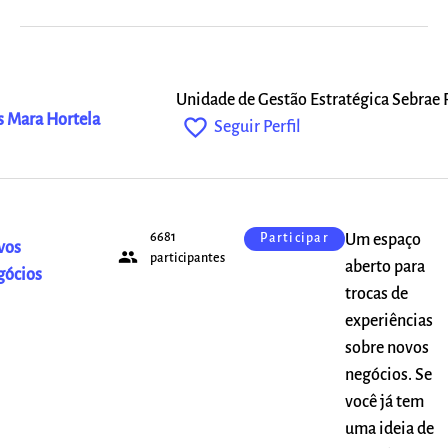
Unidade de Gestão Estratégica Sebrae 
s Mara Hortela
favorite_outline
Seguir Perfil
6681
Um espaço
Participar
vos
people
participantes
aberto para
gócios
trocas de
experiências
sobre novos
negócios. Se
você já tem
uma ideia de