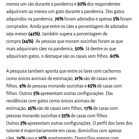
menos um cão durante a pandemia e
50%
dos respondentes
adquiriram ao menos um gato durante a pandemia. Dos gatos
adquiridos na pandemia,
76%
foram adotados e apenas
5%
foram
comprados. Ainda que entre os cães a porcentagem de adotados
seja menor
(42%)
, também supera a porcentagem de
compra
(24%)
. As pessoas que moram sozinhas foram as que
mais adquiriram cães na pandemia,
50%
. Já dentre os que
adquiriram gatos, o destaque são os casais sem filhos,
60%
.
A pesquisa tambem aponta que entre os lares com cachorros
como únicos animais de estimação,
21%
são de casais sem
filhos,
9%
de pessoas morando sozinhas e
65%
de casas com
filhos. Outros
5%
apresentam outras configurações. Das
residências com gatos como únicos animais de
estimação,
25%
são de casais sem filhos,
17%
de casas com
pessoas morando sozinhas e
55%
de casas com filhos.
Outros
3%
apresentam outras configurações. O perfil dos lares dos
tutores é majoritariamente em casas, domicílios com apenas
cães,
74%
casa e
26%
apartamento. Domicílios apenas com