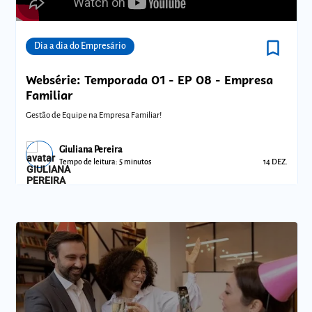
bookmark_border
Comunidades
Dia a dia do Empresário
Websérie: Temporada 01 - EP 08 - Empresa
Familiar
Gestão de Equipe na Empresa Familiar!
Giuliana Pereira
Tempo de leitura: 5 minutos
14 DEZ.