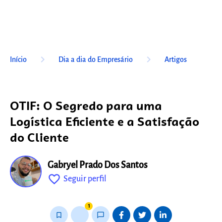
keyboard_arrow_right
keyboard_arrow_right
Início
Dia a dia do Empresário
Artigos
OTIF: O Segredo para uma
Logística Eficiente e a Satisfação
do Cliente
Gabryel Prado Dos Santos
favorite_outline
Seguir perfil
fixo
1
bookmark_border
thumb_up_alt
chat_bubble_outline