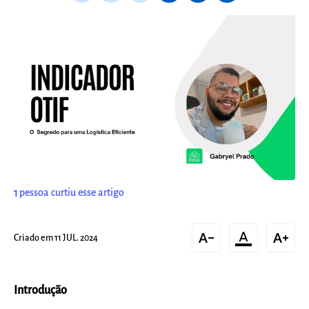
1
pessoa curtiu esse artigo
text_decrease
format_color_text
text_increase
Criado em 11 JUL. 2024
Introdução