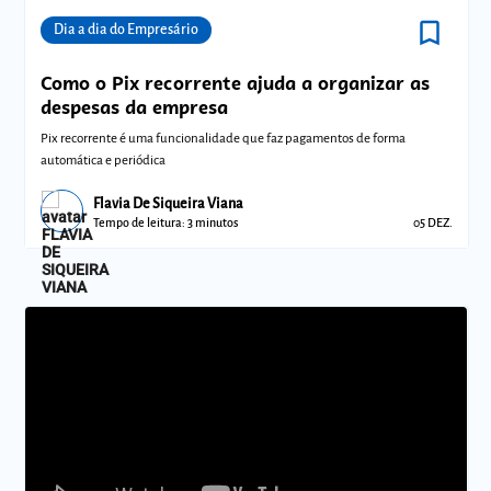
bookmark_border
Comunidades
Dia a dia do Empresário
Como o Pix recorrente ajuda a organizar as
despesas da empresa
Pix recorrente é uma funcionalidade que faz pagamentos de forma
automática e periódica
Flavia De Siqueira Viana
Tempo de leitura: 3 minutos
05 DEZ.