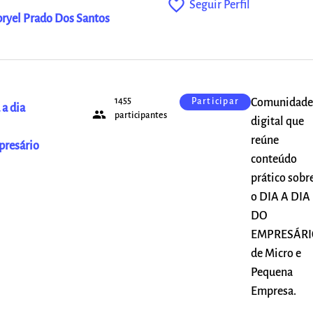
favorite_outline
Seguir Perfil
ryel Prado Dos Santos
1455
Comunidade
Participar
 a dia
people
participantes
digital que
reúne
resário
conteúdo
prático sobr
o DIA A DIA
DO
EMPRESÁRI
de Micro e
Pequena
Empresa.