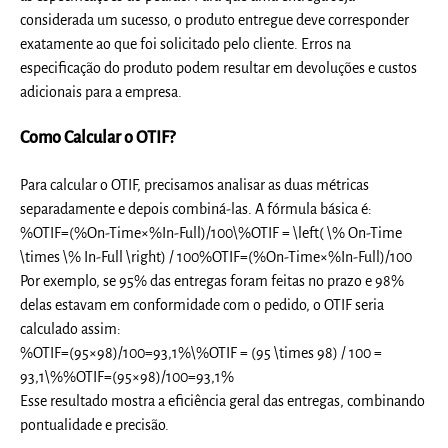
considerada um sucesso, o produto entregue deve corresponder
exatamente ao que foi solicitado pelo cliente. Erros na
especificação do produto podem resultar em devoluções e custos
adicionais para a empresa.
Como Calcular o OTIF?
Para calcular o OTIF, precisamos analisar as duas métricas
separadamente e depois combiná-las. A fórmula básica é:
%OTIF=(%On-Time×%In-Full)/100\%OTIF = \left( \% On-Time
\times \% In-Full \right) / 100
%
OT
I
F
=
(
%
O
n
-
T
im
e
×
%
I
n
-
F
u
ll
)
/100
Por exemplo, se 95% das entregas foram feitas no prazo e 98%
delas estavam em conformidade com o pedido, o OTIF seria
calculado assim:
%OTIF=(95×98)/100=93,1%\%OTIF = (95 \times 98) / 100 =
93,1\%
%
OT
I
F
=
(
95
×
98
)
/100
=
93
,
1%
Esse resultado mostra a eficiência geral das entregas, combinando
pontualidade e precisão.