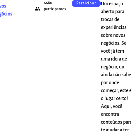
6680
Um espaço
Participar
vos
people
participantes
aberto para
gócios
trocas de
experiências
sobre novos
negócios. Se
você já tem
uma ideia de
negócio, ou
ainda não sabe
por onde
começar, este 
o lugar certo!
Aqui, você
encontra
conteúdos par
te ajudar a ter