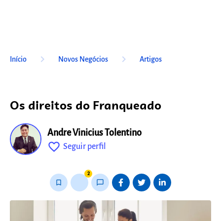
keyboard_arrow_right
keyboard_arrow_right
Início
Novos Negócios
Artigos
Os direitos do Franqueado
Andre Vinicius Tolentino
favorite_outline
Seguir perfil
fixo
2
bookmark_border
thumb_up_alt
chat_bubble_outline