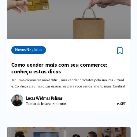
bookmark_border
Comunidades
Novos Negócios
Como vender mais com seu commerce:
conheça estas dicas
Ter um e-commerce não é difícil, mas vender produtos pela sua loja virtual
é. Conheça algumas dicas essenciais para você vender muito mais. Confira!
Lucas Widmar Pelisari
Tempo de leitura: 7 minutos
15 SET.