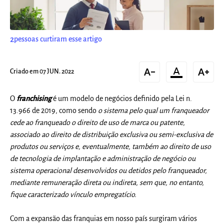
2
pessoas curtiram esse artigo
text_decrease
format_color_text
text_increase
Criado em 07 JUN. 2022
O
franchising
é um modelo de negócios definido pela Lei n.
13.966 de 2019, como sendo
o sistema pelo qual um
franqueado
r
cede ao
franqueado
o direito de uso de marca ou patente,
associado ao direito de distribuição exclusiva ou semi-exclusiva de
produtos ou serviços e, eventualmente, também ao direito de uso
de tecnologia de implantação e administração de negócio ou
sistema operacional desenvolvidos ou detidos pelo
franqueado
r,
mediante remuneração direta ou indireta, sem que, no entanto,
fique caracterizado vínculo empregatício.
Com a expansão das franquias em nosso país surgiram vários