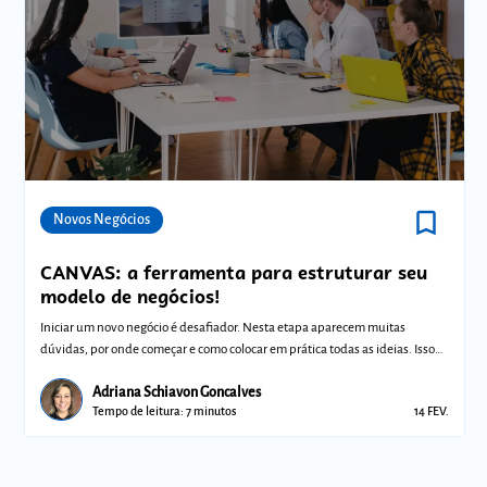
bookmark_border
Comunidades
Novos Negócios
CANVAS: a ferramenta para estruturar seu
modelo de negócios!
Iniciar um novo negócio é desafiador. Nesta etapa aparecem muitas
dúvidas, por onde começar e como colocar em prática todas as ideias. Isso
porque voc
Adriana Schiavon Goncalves
Tempo de leitura: 7 minutos
14 FEV.