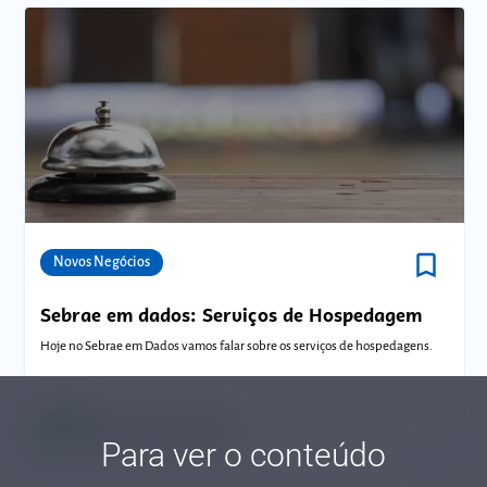
bookmark_border
Comunidades
Novos Negócios
Sebrae em dados: Serviços de Hospedagem
Hoje no Sebrae em Dados vamos falar sobre os serviços de hospedagens.
Bruno Henrique Martins
Para ver o conteúdo
Tempo de leitura: 8 minutos
03 OUT.