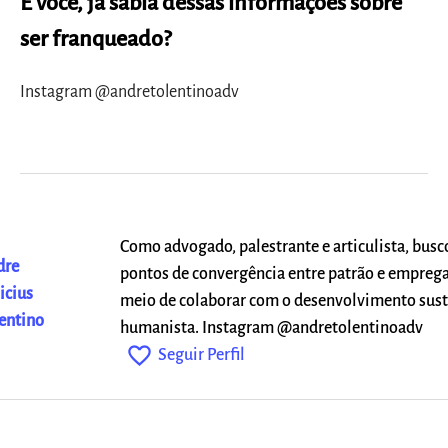
E você, já sabia dessas informações sobre
ser franqueado?
Instagram @andretolentinoadv
Como advogado, palestrante e articulista, busco
dre
pontos de convergência entre patrão e empreg
icius
meio de colaborar com o desenvolvimento sust
entino
humanista. Instagram @andretolentinoadv
favorite_outline
Seguir Perfil