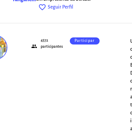
favorite_outline
Seguir Perfil
4572
Participar
people
o
participantes