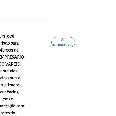
Um local
Ver
criado para
comunidade
oferecer ao
EMPRESÁRIO
DO VAREJO
conteúdos
relevantes e
atualizados,
tendências,
cursos e
interação com
atores do