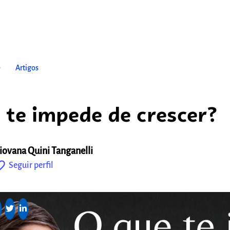
ow_right
Artigos
 te impede de crescer?
iovana Quini Tanganelli
outline
Seguir perfil