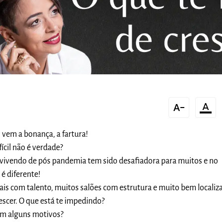
text_decrease
format_color_text
vem a bonança, a fartura!
ícil não é verdade?
 vivendo de pós pandemia tem sido desafiadora para muitos e no
é diferente!
ais com talento, muitos salões com estrutura e muito bem localiz
scer. O que está te impedindo?
em alguns motivos?