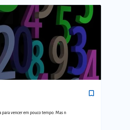
bookmark_border
a para vencer em pouco tempo. Mas n