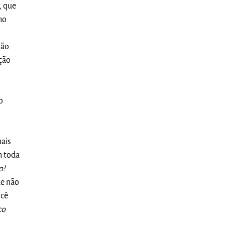
empresa
, que
mo
não
ção
o
mais
m toda
o!
ue não
ocê
co