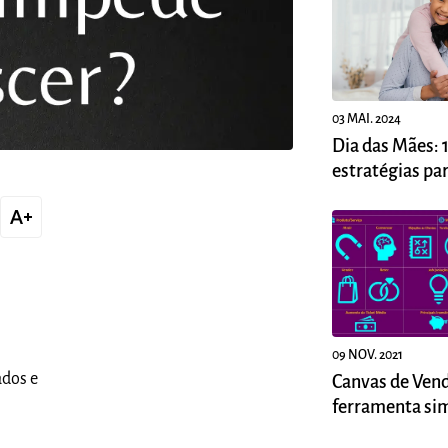
03 MAI. 2024
Dia das Mães: 
estratégias pa
suas vendas
text_increase
09 NOV. 2021
ados e
Canvas de Ven
ferramenta sim
e prática para 