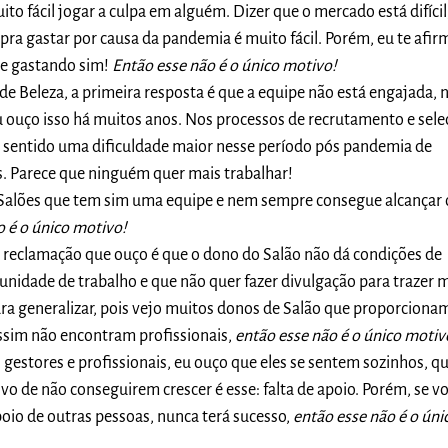
to fácil jogar a culpa em alguém. Dizer que o mercado está difícil
ra gastar por causa da pandemia é muito fácil. Porém, eu te afir
te gastando sim!
Então esse não é o único motivo!
 de Beleza, a primeira resposta é que a equipe não está engajada, 
 ouço isso há muitos anos. Nos processos de recrutamento e sele
sentido uma dificuldade maior nesse período pós pandemia de
s. Parece que ninguém quer mais trabalhar!
alões que tem sim uma equipe e nem sempre consegue alcançar 
o é o único motivo!
 a reclamação que ouço é que o dono do Salão não dá condições de
unidade de trabalho e que não quer fazer divulgação para trazer 
ara generalizar, pois vejo muitos donos de Salão que proporciona
ssim não encontram profissionais,
então esse não é o único motiv
, gestores e profissionais, eu ouço que eles se sentem sozinhos, q
vo de não conseguirem crescer é esse: falta de apoio. Porém, se v
oio de outras pessoas, nunca terá sucesso,
então esse não é o úni