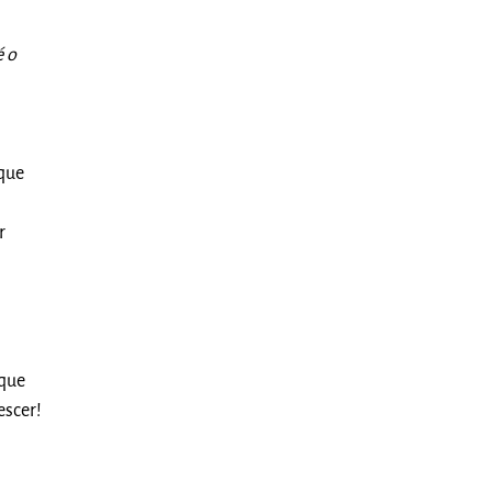
é o
 que
r
 que
escer!