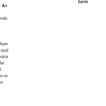
bares
text_increase
Sendo
azer.
 qual
sária
ar.
l.
es no
os