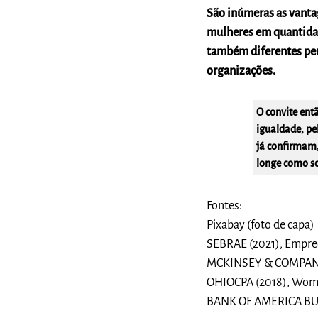
São inúmeras as vanta
mulheres em quantida
também diferentes pers
organizações.
O convite ent
igualdade, pe
já confirmam,
longe como s
Fontes:
Pixabay (foto de capa)
SEBRAE (2021), Empre
MCKINSEY & COMPANY 
OHIOCPA (2018), Women
BANK OF AMERICA BUS