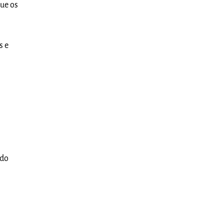
que os
s e
ado