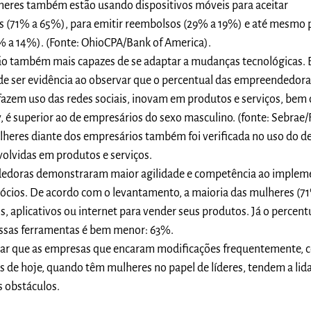
eres também estão usando dispositivos móveis para aceitar
s (71% a 65%), para emitir reembolsos (29% a 19%) e até mesmo 
% a 14%). (Fonte: OhioCPA/Bank of America).
são também mais capazes de se adaptar a mudanças tecnológicas. 
 ser evidência ao observar que o percentual das empreendedora
fazem uso das redes sociais, inovam em produtos e serviços, be
y, é superior ao de empresários do sexo masculino. (fonte: Sebrae
heres diante dos empresários também foi verificada no uso do de
olvidas em produtos e serviços.
edoras demonstraram maior agilidade e competência ao implem
ócios. De acordo com o levantamento, a maioria das mulheres (7
is, aplicativos ou internet para vender seus produtos. Já o percent
ssas ferramentas é bem menor: 63%.
rmar que as empresas que encaram modificações frequentemente,
s de hoje, quando têm mulheres no papel de líderes, tendem a lid
s obstáculos.