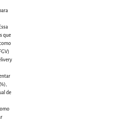
para
Essa
s que
m como
/FGV)
livery
entar
1%),
ual de
 como
ar