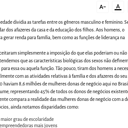
text_decrease
format_color_text
edade dividia as tarefas entre os gêneros masculino e feminino. 
dar dos afazeres da casa e da educação dos filhos. Aos homens, o
ara gerar renda para família, bem como as funções de liderança na
ceitaram simplesmente a imposição do que elas poderiam ou não f
endemos que as características biológicas dos sexos não definem
l para essa ou aquela função. Tão pouco, tiram dos homens a neces
mente com as atividades relativas à família e dos afazeres do seu l
20 haviam 8,6 milhões de mulheres donas de negócio aqui no Brasi
me, representando 45% de todos os donos de negócios existent
gente compara a realidade das mulheres donas de negócio com a d
cios, ainda notamos disparidades como:
maior grau de escolaridade
 empreendedoras mais jovens