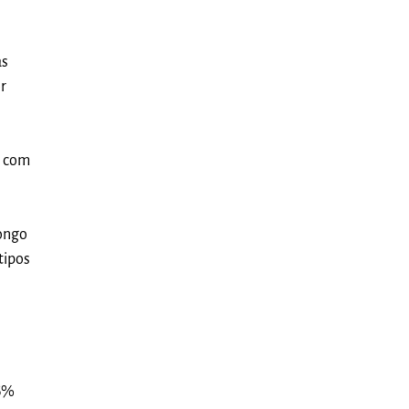
as
r
o com
longo
tipos
26%