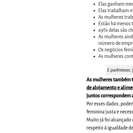
Elas ganham men
Elas trabalham m
As mulheres tra
Estão há menos t
49% delas são ch
As mulheres ain
número de empr
Os negócios femi
As mulheres cont
E parênteses,
As mulheres também tr
de alojamento e alime
juntos correspondem a
Por esses dados, podem
feminina justa e neces
Muito já foi alcançado
respeito à igualdade d