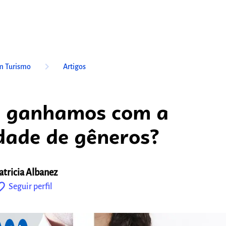
keyboard_arrow_right
m Turismo
Artigos
e ganhamos com a
dade de gêneros?
atricia Albanez
outline
Seguir perfil