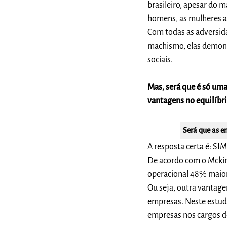
brasileiro, apesar do 
homens, as mulheres ai
Com todas as adversid
machismo, elas demons
sociais.
Mas, será que é só uma
vantagens no equilíbr
Será que as e
A resposta certa é: SIM
De acordo com o Mckin
operacional 48% maior
Ou seja, outra vantag
empresas. Neste estudo
empresas nos cargos de