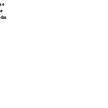
s e
se
 das