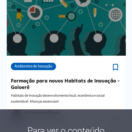
bookmark_border
Comunidades
Ambientes de Inovação
Formação para novos Habitats de Inovação -
Goioerê
Habitats de Inovação desenvolvimento local, econômico e social
sustentável. Alianças essenciais!
Alison Antony Ribeiro
Tempo de leitura: 1 minutos
13 JAN.
Para ver o conteúdo