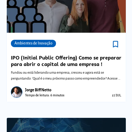
bookmark_border
Comunidades
Ambientes de Inovação
IPO (Initial Public Offering) Como se preparar
para abrir o capital de uma empresa !
Fundou ou está liderando uma empresa, cresceu e agora está se
perguntando: 'Qual é o meu próximo passo como empreendedor? Acesse e
confira!
Jorge Biff Netto
Tempo de leitura: 6 minutos
27 JUL.