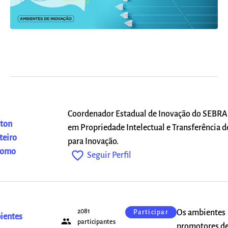
Coordenador Estadual de Inovação do SEBRA
ton
em Propriedade Intelectual e Transferência d
eiro
para Inovação.
domo
favorite_outline
Seguir Perfil
2081
Os ambientes
Participar
ientes
people
participantes
promotores d