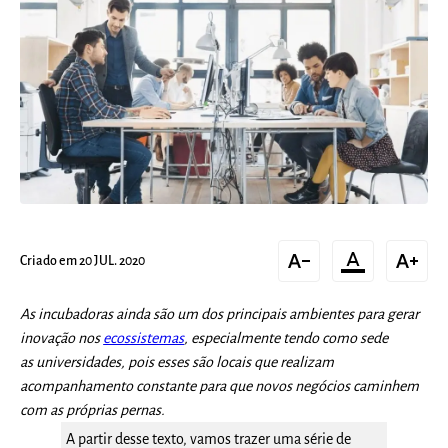
text_decrease
format_color_text
text_increase
Criado em 20 JUL. 2020
As incubadoras ainda são um dos principais ambientes para gerar
inovação nos
ecossistemas
, especialmente tendo como sede
as universidades, pois esses são locais que realizam
acompanhamento constante para que novos negócios caminhem
com as próprias pernas.
A partir desse texto, vamos trazer uma série de