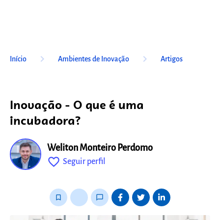
keyboard_arrow_right
keyboard_arrow_right
Início
Ambientes de Inovação
Artigos
Inovação - O que é uma
incubadora?
Weliton Monteiro Perdomo
favorite_outline
Seguir perfil
fixo
bookmark_border
thumb_up_alt
chat_bubble_outline