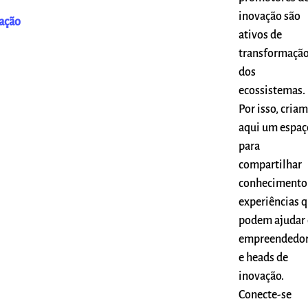
inovação são
ação
ativos de
transformaçã
dos
ecossistemas.
Por isso, cria
aqui um espaç
para
compartilhar
conhecimento
experiências 
podem ajudar 
empreendedo
e heads de
inovação.
Conecte-se