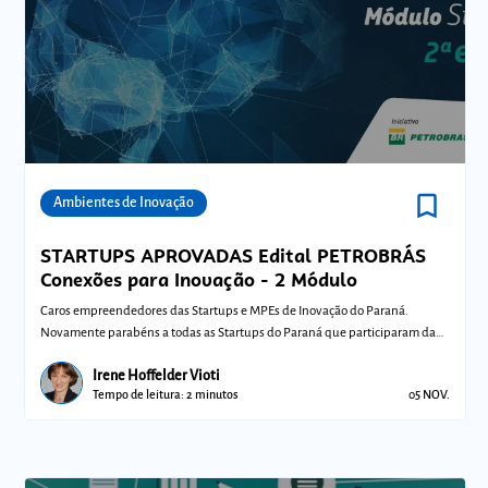
bookmark_border
Comunidades
Ambientes de Inovação
STARTUPS APROVADAS Edital PETROBRÁS
Conexões para Inovação - 2 Módulo
Caros empreendedores das Startups e MPEs de Inovação do Paraná.
Novamente parabéns a todas as Startups do Paraná que participaram da
seletiva do edita
Irene Hoffelder Vioti
Tempo de leitura: 2 minutos
05 NOV.