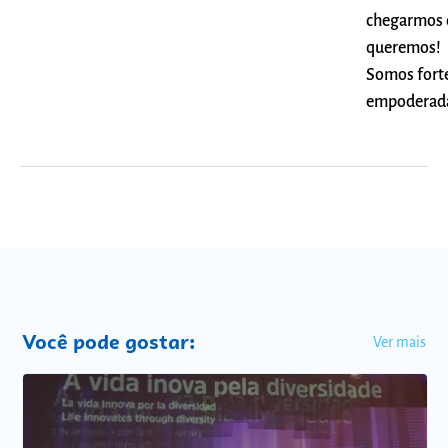
chegarmos
queremos!
Somos forte
empoderad
Você pode gostar:
Ver mais