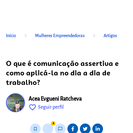
keyboard_arrow_right
keyboard_arrow_right
Início
Mulheres Empreendedoras
Artigos
O que é comunicação assertiva e
como aplicá-la no dia a dia de
trabalho?
Acea Evgueni Ratcheva
favorite_outline
Seguir perfil
fixo
4
bookmark_border
thumb_up_alt
chat_bubble_outline