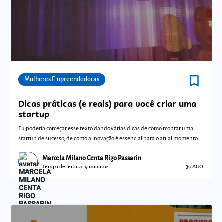
bookmark_border
Comunidades
Mulheres Empreendedoras
Dicas práticas (e reais) para você criar uma
startup
Eu poderia começar esse texto dando várias dicas de como montar uma
startup de sucesso, de como a inovação é essencial para o atual momento
do mercado
Marcela Milano Centa Rigo Passarin
Tempo de leitura: 9 minutos
30 AGO.