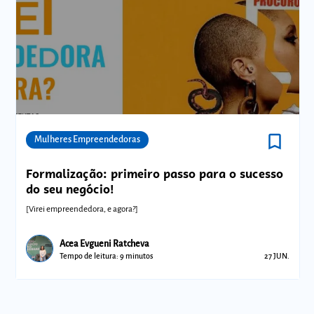
bookmark_border
Comunidades
Mulheres Empreendedoras
Formalização: primeiro passo para o sucesso
do seu negócio!
[Virei empreendedora, e agora?]
Acea Evgueni Ratcheva
Tempo de leitura: 9 minutos
27 JUN.