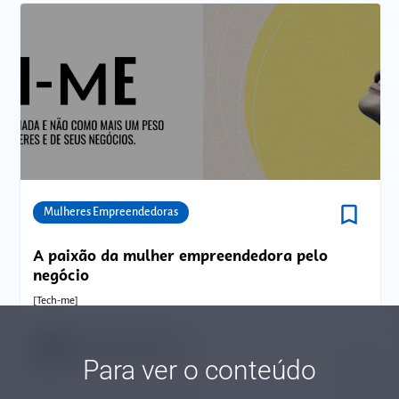
bookmark_border
Comunidades
Mulheres Empreendedoras
A paixão da mulher empreendedora pelo
negócio
[Tech-me]
Acea Evgueni Ratcheva
Para ver o conteúdo
Tempo de leitura: 7 minutos
03 JUN.