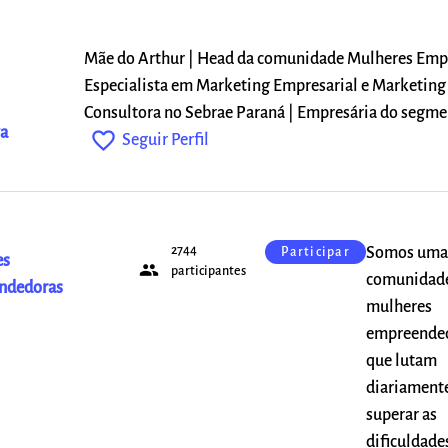
Mãe do Arthur | Head da comunidade Mulheres Emp
Especialista em Marketing Empresarial e Marketing 
i
Consultora no Sebrae Paraná | Empresária do segmen
a
favorite_outline
Seguir Perfil
2744
Somos uma
Participar
es
people
participantes
comunidad
ndedoras
mulheres
empreended
que lutam
diariament
superar as
dificuldade