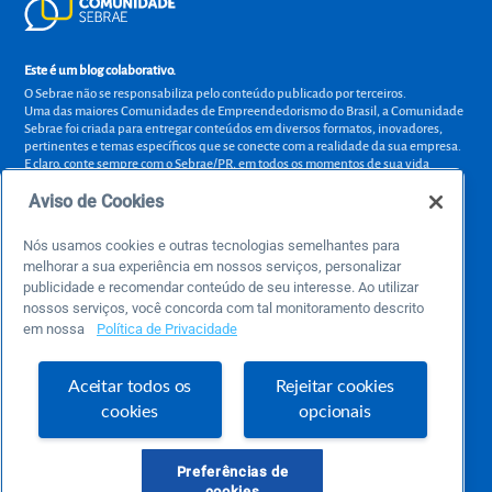
Este é um blog colaborativo.
O Sebrae não se responsabiliza pelo conteúdo publicado por terceiros.
Uma das maiores Comunidades de Empreendedorismo do Brasil, a Comunidade
Sebrae foi criada para entregar conteúdos em diversos formatos, inovadores,
pertinentes e temas específicos que se conecte com a realidade da sua empresa.
E claro, conte sempre com o Sebrae/PR, em todos os momentos de sua vida
empreendedora.
Aviso de Cookies
Nós usamos cookies e outras tecnologias semelhantes para
melhorar a sua experiência em nossos serviços, personalizar
Precisa de ajuda?
publicidade e recomendar conteúdo de seu interesse. Ao utilizar
atendimentosebraepr@pr.sebrae.com.br
nossos serviços, você concorda com tal monitoramento descrito
em nossa
Política de Privacidade
Central de Relacionamento 0800 570 0800
de segunda a sexta das 8h às 20h e pelos canais digitais até 00h
Aceitar todos os
Rejeitar cookies
cookies
opcionais
Sobre o Sebrae
Sobre a Comunidade
Preferências de
cookies