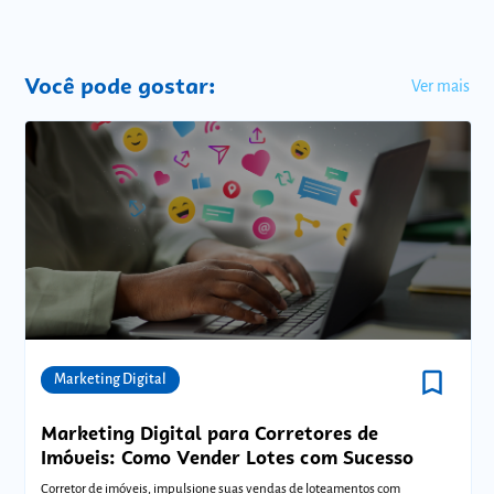
Você pode gostar:
Ver mais
bookmark_border
Comunidades
Marketing Digital
Marketing Digital para Corretores de
Imóveis: Como Vender Lotes com Sucesso
Corretor de imóveis, impulsione suas vendas de loteamentos com