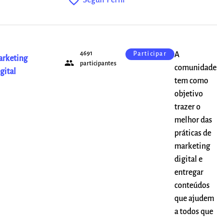
favorite_outline
4691
A
Participar
rketing
people
participantes
comunidade
gital
tem como
objetivo
trazer o
melhor das
práticas de
marketing
digital e
entregar
conteúdos
que ajudem
a todos que