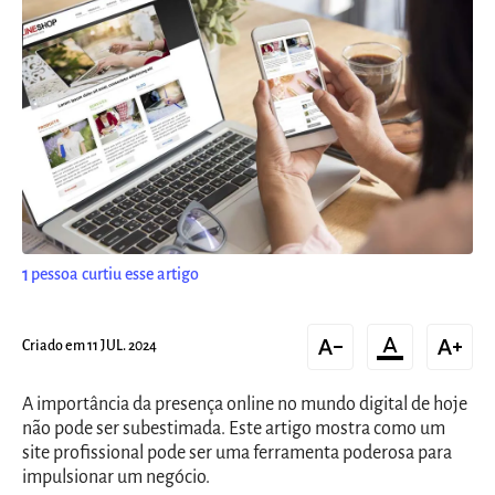
1
pessoa curtiu esse artigo
text_decrease
format_color_text
text_increase
Criado em 11 JUL. 2024
A importância da presença online no mundo digital de hoje
não pode ser subestimada. Este artigo mostra como um
site profissional pode ser uma ferramenta poderosa para
impulsionar um negócio.