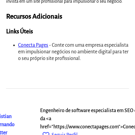
invista em um site profissional para impulsionar o seu negócio.
Recursos Adicionais
Links Úteis
Conecta Pages
- Conte com uma empresa especialista
em impulsionar negócios no ambiente digital para ter
o seu próprio site profissional.
Engenheiro de software especialista em SEO
istian
da <a
rnando
href="https://www.conectapages.com">Cone
tter
Seguir Perfil