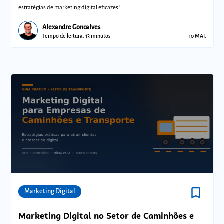
estratégias de marketing digital eficazes!
Alexandre Goncalves
Tempo de leitura: 13 minutos
10 MAI.
bookmark_border
Comunidades
Marketing Digital
Marketing Digital no Setor de Caminhões e