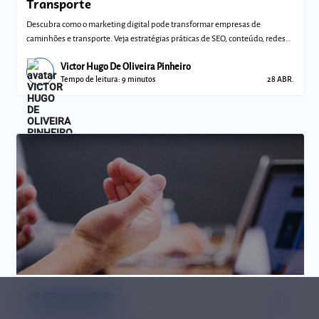
Transporte
Descubra como o marketing digital pode transformar empresas de
caminhões e transporte. Veja estratégias práticas de SEO, conteúdo, redes
sociais e míd
Victor Hugo De Oliveira Pinheiro
Tempo de leitura: 9 minutos
28 ABR.
bookmark_border
Comunidades
Marketing Digital