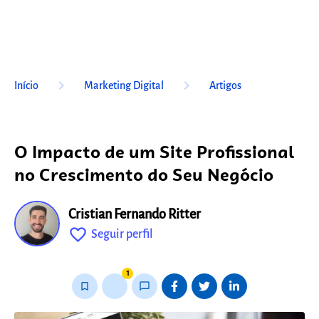
keyboard_arrow_right
keyboard_arrow_right
Início
Marketing Digital
Artigos
O Impacto de um Site Profissional
no Crescimento do Seu Negócio
Cristian Fernando Ritter
favorite_outline
Seguir perfil
fixo
1
bookmark_border
thumb_up_alt
chat_bubble_outline