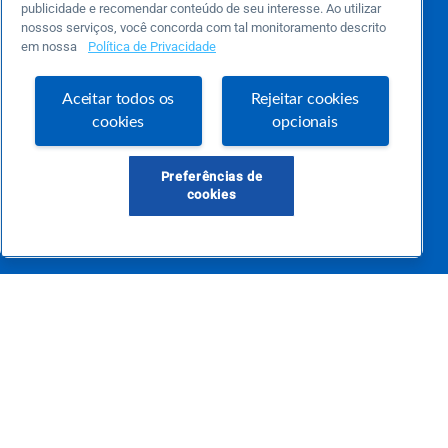
publicidade e recomendar conteúdo de seu interesse. Ao utilizar
nossos serviços, você concorda com tal monitoramento descrito
Este é um blog colaborativo.
em nossa
Política de Privacidade
O Sebrae não se responsabiliza pelo conteúdo publicado por terceiros.
Uma das maiores Comunidades de Empreendedorismo do Brasil, a Comunidade
Sebrae foi criada para entregar conteúdos em diversos formatos, inovadores,
Aceitar todos os
Rejeitar cookies
pertinentes e temas específicos que se conecte com a realidade da sua empresa.
cookies
opcionais
E claro, conte sempre com o Sebrae/PR, em todos os momentos de sua vida
empreendedora.
Preferências de
cookies
Precisa de ajuda?
atendimentosebraepr@pr.sebrae.com.br
Central de Relacionamento 0800 570 0800
de segunda a sexta das 8h às 20h e pelos canais digitais até 00h
Sobre o Sebrae
Sobre a Comunidade
Termos de uso