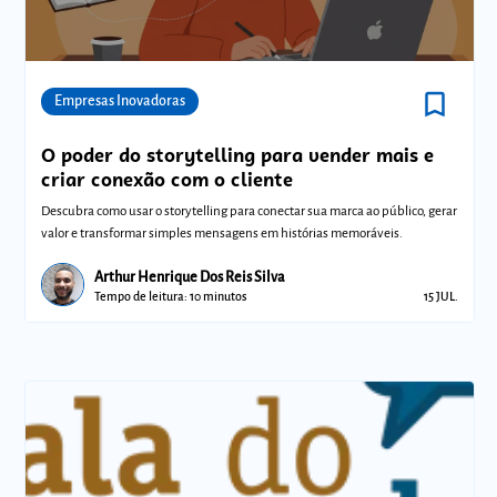
bookmark_border
Comunidades
Empresas Inovadoras
O poder do storytelling para vender mais e
criar conexão com o cliente
Descubra como usar o storytelling para conectar sua marca ao público, gerar
valor e transformar simples mensagens em histórias memoráveis.
Arthur Henrique Dos Reis Silva
Tempo de leitura: 10 minutos
15 JUL.