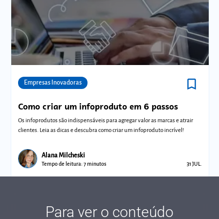
bookmark_border
Comunidades
Empresas Inovadoras
Como criar um infoproduto em 6 passos
Os infoprodutos são indispensáveis para agregar valor as marcas e atrair
clientes. Leia as dicas e descubra como criar um infoproduto incrível!
Alana Milcheski
Tempo de leitura: 7 minutos
31 JUL.
Para ver o conteúdo