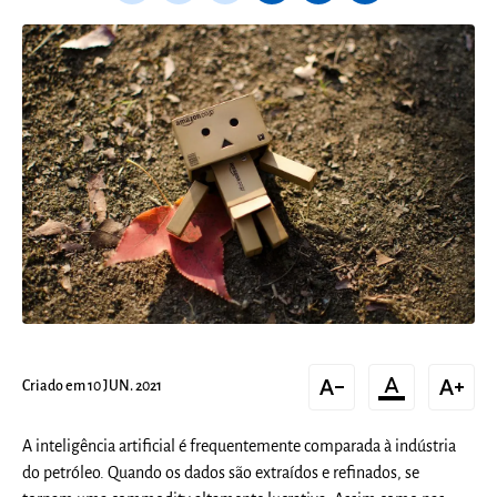
text_decrease
format_color_text
text_increase
Criado em 10 JUN. 2021
A inteligência artificial é frequentemente comparada à indústria
do petróleo. Quando os dados são extraídos e refinados, se