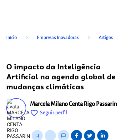
keyboard_arrow_right
keyboard_arrow_right
Início
Empresas Inovadoras
Artigos
O impacto da Inteligência
Artificial na agenda global de
mudanças climáticas
Marcela Milano Centa Rigo Passarin
favorite_outline
Seguir perfil
fixo
bookmark_border
thumb_up_alt
chat_bubble_outline