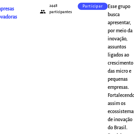
2448
Esse grupo
Participar
presas
people
participantes
busca
ovadoras
apresentar,
por meio da
inovação,
assuntos
ligados ao
crescimento
das micro e
pequenas
empresas.
Fortalecend
assim os
ecossistema
de inovação
do Brasil.