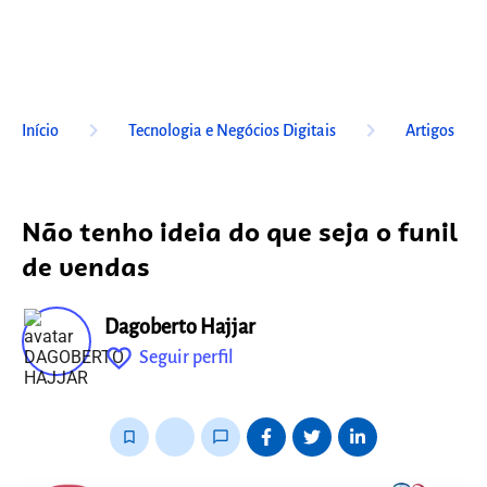
keyboard_arrow_right
keyboard_arrow_right
Início
Tecnologia e Negócios Digitais
Artigos
Não tenho ideia do que seja o funil
de vendas
Dagoberto Hajjar
favorite_outline
Seguir perfil
fixo
bookmark_border
thumb_up_alt
chat_bubble_outline