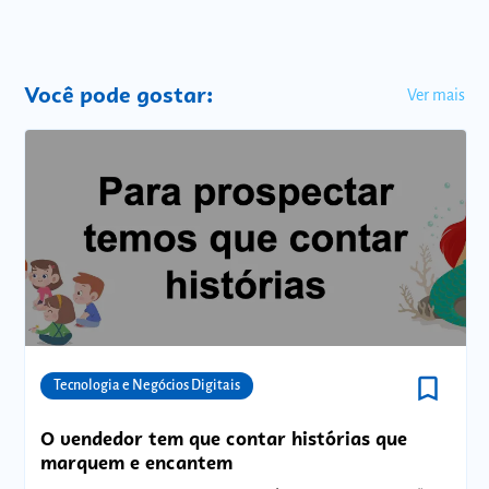
Você pode gostar:
Ver mais
bookmark_border
Comunidades
Tecnologia e Negócios Digitais
O vendedor tem que contar histórias que
marquem e encantem