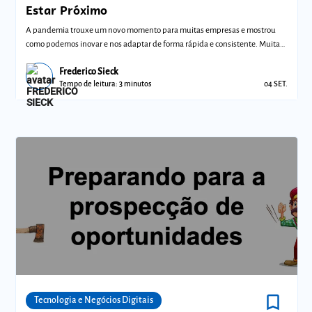
Estar Próximo
A pandemia trouxe um novo momento para muitas empresas e mostrou
como podemos inovar e nos adaptar de forma rápida e consistente. Muitas
empresas nunc
Frederico Sieck
Tempo de leitura: 3 minutos
04 SET.
bookmark_border
Comunidades
Tecnologia e Negócios Digitais