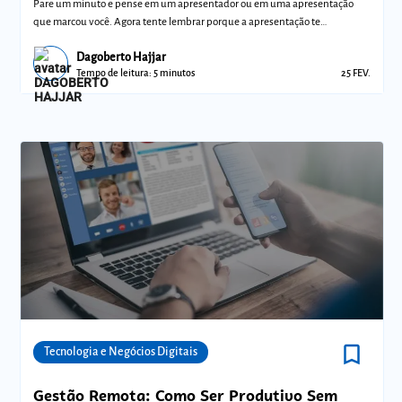
Pare um minuto e pense em um apresentador ou em uma apresentação
que marcou você. Agora tente lembrar porque a apresentação te
marcou...foi o conteúdo
Dagoberto Hajjar
Tempo de leitura: 5 minutos
25 FEV.
bookmark_border
Comunidades
Tecnologia e Negócios Digitais
Gestão Remota: Como Ser Produtivo Sem