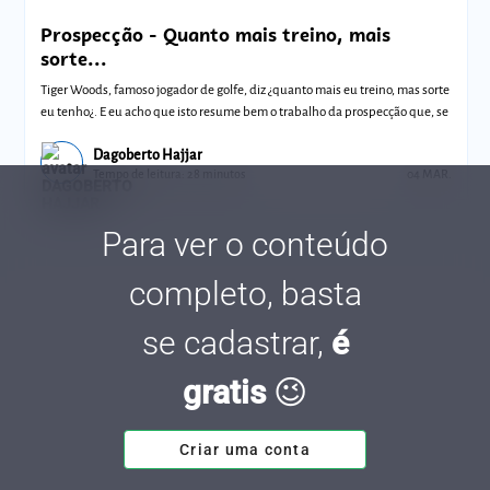
Prospecção - Quanto mais treino, mais
sorte...
Tiger Woods, famoso jogador de golfe, diz ¿quanto mais eu treino, mas sorte
eu tenho¿. E eu acho que isto resume bem o trabalho da prospecção que, se
Dagoberto Hajjar
Tempo de leitura: 28 minutos
04 MAR.
Para ver o conteúdo
completo, basta
se cadastrar,
é
gratis
😉
Criar uma conta