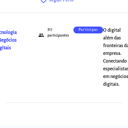
favorite_outline
317
O digital
Participar
cnologia
people
participantes
além das
Negócios
fronteiras d
gitais
empresa.
Conectando
especialista
em negócio
digitais.