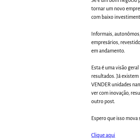
Se é um bom negócio p
tornar um novo empree
com baixo investimento
Informais, autonômos,
empresários, revestido
em andamento.
Esta é uma visão gera
resultados. Já exist
VENDER unidades nano
ver com inovação, res
outro post.
Espero que isso mova 
Clique aqui