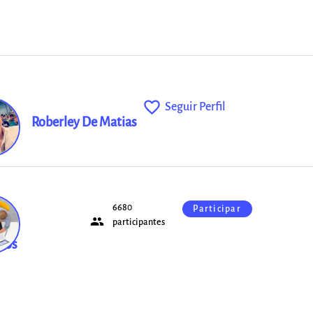
favorite_outline
Seguir Perfil
Roberley De Matias
6680
Participar
people
s
participantes
ios