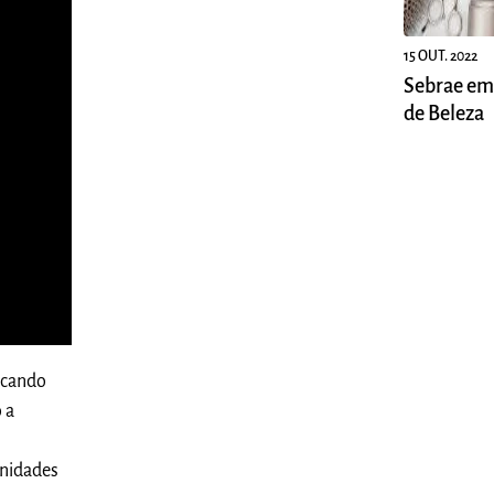
15 OUT. 2022
Sebrae em
de Beleza
ocando
 a
unidades