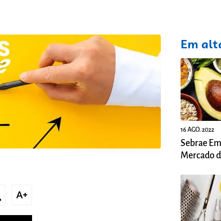
fixo
Em alt
16 AGO. 2022
Sebrae Em
Mercado d
Naturais n
xt
text_increase