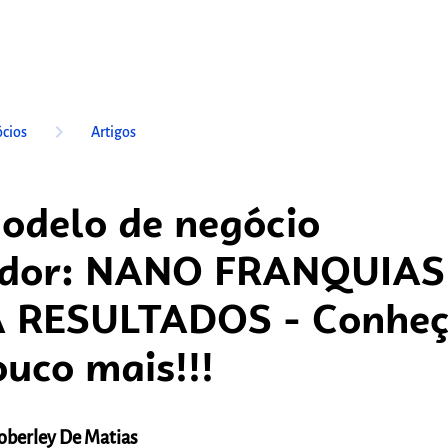
keyboard_arrow_right
cios
Artigos
delo de negócio
ador: NANO FRANQUIAS
 RESULTADOS - Conhe
uco mais!!!
oberley De Matias