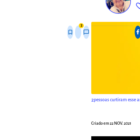
favorite_
fixo
2
bookmark_border
thumb_up_alt
chat_bubble_outline
2
pessoas curtiram esse a
Criado em 22 NOV. 2021