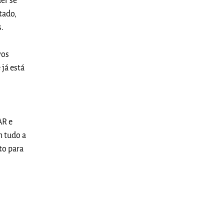
er se
tado,
s.
vos
 já está
AR e
m tudo a
to para