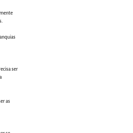
camente
s.
ranquias
recisa ser
a
er as