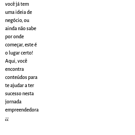
você já tem
uma ideia de
negócio, ou
ainda não sabe
por onde
começar, este é
o lugar certo!
Aqui, você
encontra
conteúdos para
te ajudar a ter
sucesso nesta
jornada
empreendedora
¿¿