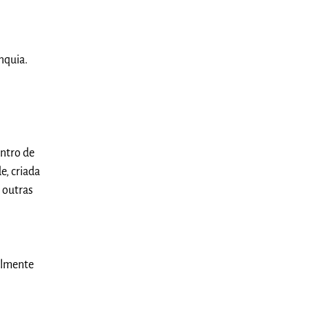
nquia.
ntro de
e, criada
 outras
ealmente