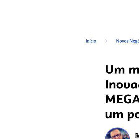
keyboard_arrow_right
Início
Novos Negó
Um mo
Inov
MEGA
um po
R