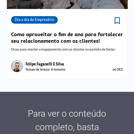
bookmark_border
Comunidades
Dia a dia do Empresário
Como aproveitar o fim de ano para fortalecer
seu relacionamento com os clientes!
Dicas para manter o engajamento com os clientes no período de festas.
Felipe Faganelli E Silva
Tempo de leitura: 8 minutos
06 DEZ.
Para ver o conteúdo
completo, basta