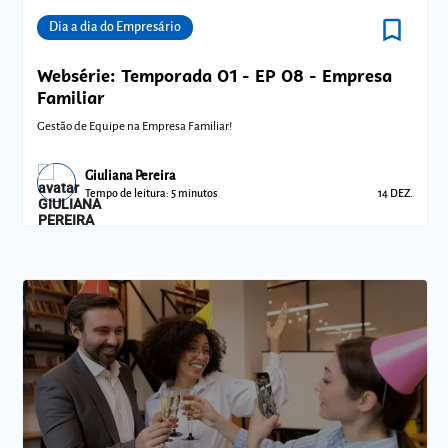
bookmark_border
Comunidades
Dia a dia do Empresário
Websérie: Temporada 01 - EP 08 - Empresa
Familiar
Gestão de Equipe na Empresa Familiar!
Giuliana Pereira
Tempo de leitura: 5 minutos
14 DEZ.