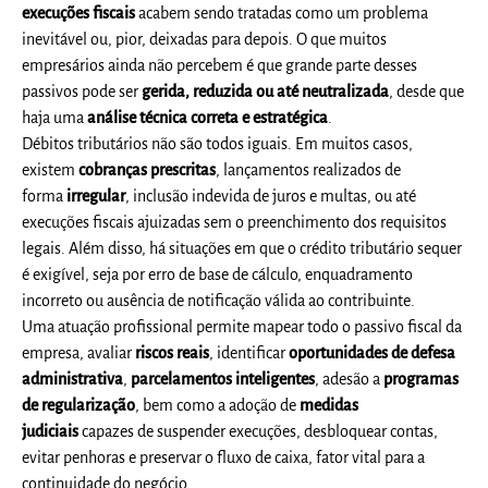
execuções fiscais
acabem sendo tratadas como um problema
inevitável ou, pior, deixadas para depois. O que muitos
empresários ainda não percebem é que grande parte desses
passivos pode ser
gerida, reduzida ou até neutralizada
, desde que
haja uma
análise técnica correta e estratégica
.
Débitos tributários não são todos iguais. Em muitos casos,
existem
cobranças prescritas
, lançamentos realizados de
forma
irregular
, inclusão indevida de juros e multas, ou até
execuções fiscais ajuizadas sem o preenchimento dos requisitos
legais. Além disso, há situações em que o crédito tributário sequer
é exigível, seja por erro de base de cálculo, enquadramento
incorreto ou ausência de notificação válida ao contribuinte.
Uma atuação profissional permite mapear todo o passivo fiscal da
empresa, avaliar
riscos reais
, identificar
oportunidades de defesa
administrativa
,
parcelamentos inteligentes
, adesão a
programas
de regularização
, bem como a adoção de
medidas
judiciais
capazes de suspender execuções, desbloquear contas,
evitar penhoras e preservar o fluxo de caixa, fator vital para a
continuidade do negócio.