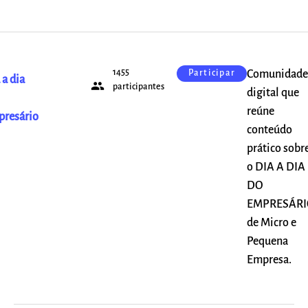
1455
Comunidade
Participar
 a dia
people
participantes
digital que
reúne
resário
conteúdo
prático sobr
o DIA A DIA
DO
EMPRESÁRI
de Micro e
Pequena
Empresa.