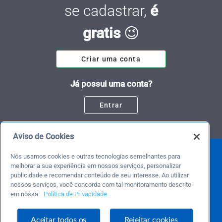
se cadastrar,
é
gratis
😉
Criar uma conta
Já possui uma conta?
Entrar
Aviso de Cookies
Nós usamos cookies e outras tecnologias semelhantes para
melhorar a sua experiência em nossos serviços, personalizar
publicidade e recomendar conteúdo de seu interesse. Ao utilizar
nossos serviços, você concorda com tal monitoramento descrito
em nossa
Política de Privacidade
Este é um blog colaborativo.
Aceitar todos os
Rejeitar cookies