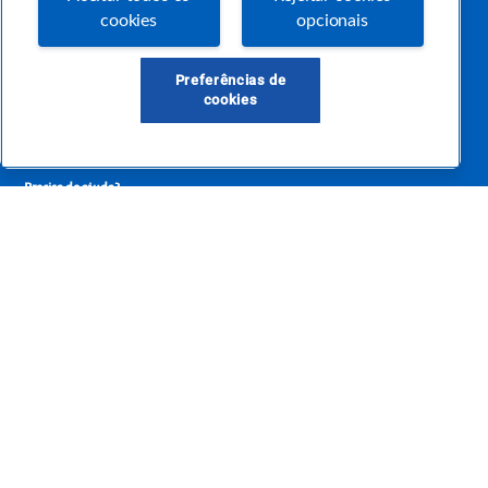
O Sebrae não se responsabiliza pelo conteúdo publicado por terceiros.
cookies
opcionais
Uma das maiores Comunidades de Empreendedorismo do Brasil, a Comunidade
Sebrae foi criada para entregar conteúdos em diversos formatos, inovadores,
pertinentes e temas específicos que se conecte com a realidade da sua empresa.
E claro, conte sempre com o Sebrae/PR, em todos os momentos de sua vida
Preferências de
empreendedora.
cookies
Precisa de ajuda?
atendimentosebraepr@pr.sebrae.com.br
Central de Relacionamento 0800 570 0800
de segunda a sexta das 8h às 20h e pelos canais digitais até 00h
Sobre o Sebrae
Sobre a Comunidade
Termos de uso