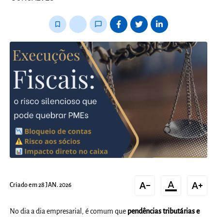
fixo
bookmark_border
thumb_up_alt
chat_bubble_outline
text_decrease
format_color_text
text_increase
Criado em 28 JAN. 2026
No dia a dia empresarial, é comum que
pendências tributárias e