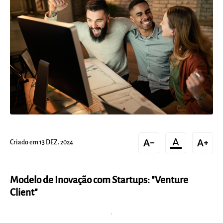
text_decrease
format_color_text
text_increase
Criado em 13 DEZ. 2024
Modelo de Inovação com Startups: "Venture
Client"