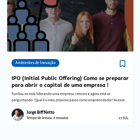
bookmark_border
Comunidades
Ambientes de Inovação
IPO (Initial Public Offering) Como se preparar
para abrir o capital de uma empresa !
Fundou ou está liderando uma empresa, cresceu e agora está se
perguntando: 'Qual é o meu próximo passo como empreendedor? Acesse e
confira!
Jorge Biff Netto
Tempo de leitura: 6 minutos
27 JUL.