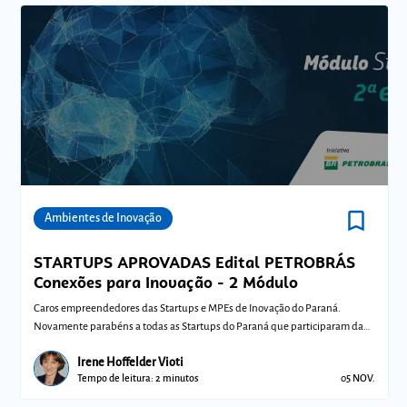
bookmark_border
Comunidades
Ambientes de Inovação
STARTUPS APROVADAS Edital PETROBRÁS
Conexões para Inovação - 2 Módulo
Caros empreendedores das Startups e MPEs de Inovação do Paraná.
Novamente parabéns a todas as Startups do Paraná que participaram da
seletiva do edita
Irene Hoffelder Vioti
Tempo de leitura: 2 minutos
05 NOV.