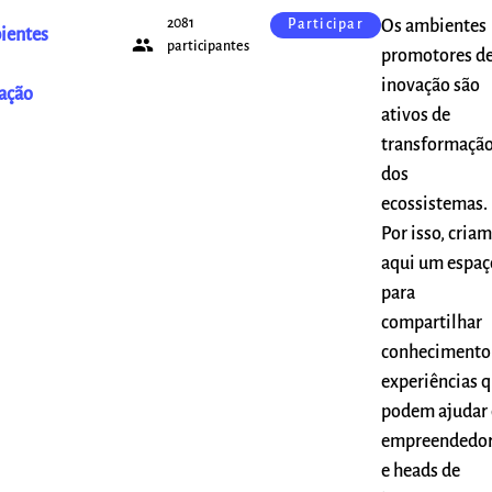
2081
Os ambientes
Participar
ientes
people
participantes
promotores d
inovação são
ação
ativos de
transformaçã
dos
ecossistemas.
Por isso, cria
aqui um espaç
para
compartilhar
conhecimento
experiências 
podem ajudar 
empreendedo
e heads de