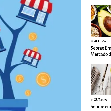
16 AGO. 2022
Sebrae Em
Mercado d
Naturais n
15 OUT. 2022
Sebrae em