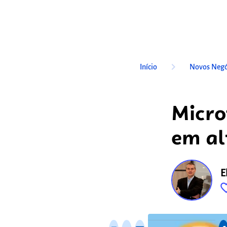
keyboard_arrow_right
Início
Novos Negó
Micro
em al
E
favorite_
fixo