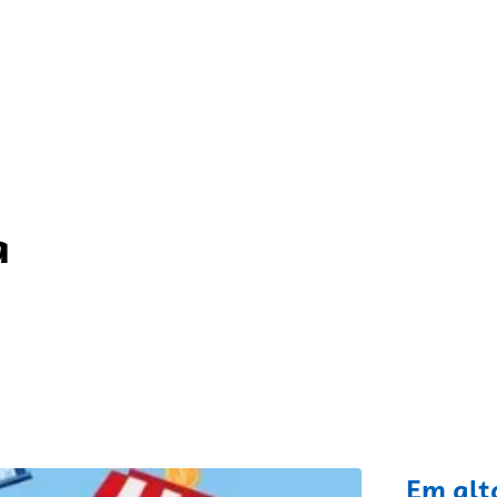
a
fixo
Em alt