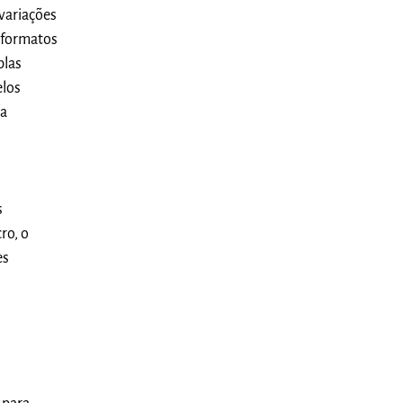
variações
s formatos
plas
elos
da
s
s
ro, o
es