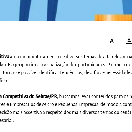
text_decrease
format_color_te
itiva
atua no monitoramento de diversos temas de alta relevânci
vo. Ela proporciona a visualização de oportunidades. Por meio de
, torna-se possível identificar tendências, desafios e necessidade
fico.
a Competitiva do Sebrae/PR,
buscamos levar conteúdos para os 
es e Empresários de Micro e Pequenas Empresas, de modo a cont
cisão mais as
s
ertiva a respeito dos mais diversos temas do cenár
sarial.