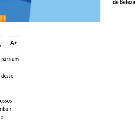
de Beleza
xt
text_increase
a para um
s desse
nossos
ribuir
io