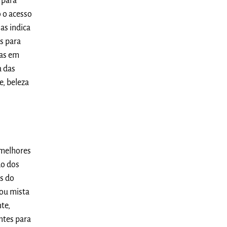
 para
 o acesso
as indica
s para
ras em
a das
e, beleza
 melhores
do dos
as do
 ou mista
te,
ntes para