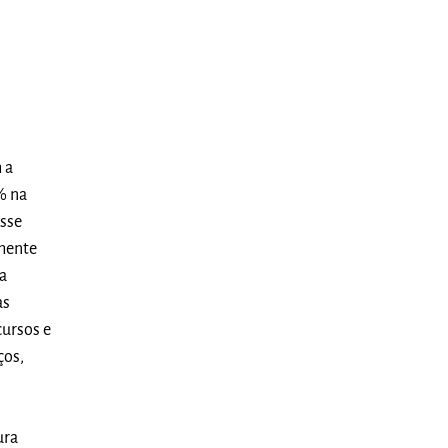
 a
% na
esse
rmente
ma
as
cursos e
ços,
ura