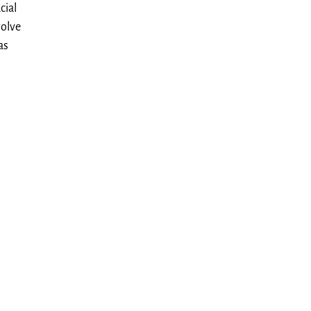
cial
volve
as