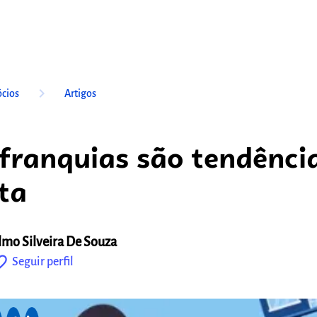
keyboard_arrow_right
cios
Artigos
franquias são tendênci
ta
lmo Silveira De Souza
outline
Seguir perfil