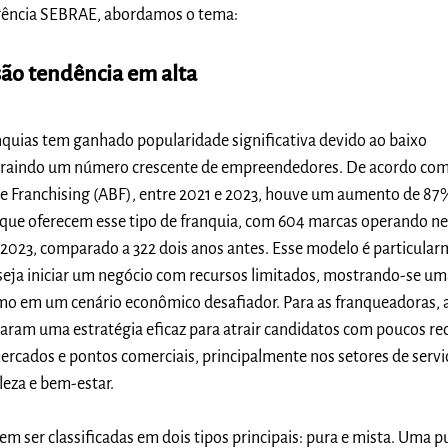
igência SEBRAE, abordamo
s o tema:
são tendência em alta
quias tem ganhado popularidade significativa devido ao baixo
 atraindo um número crescente de empreendedores. De acordo com
 de Franchising (ABF), entre 2021 e 2023, houve um aumento de 87
que oferecem esse tipo de franquia, com 604 marcas operando n
023, comparado a 322 dois anos antes. Esse modelo é particula
seja iniciar um negócio com recursos limitados, mostrando-se u
smo em um cenário econômico desafiador. Para as franqueadoras, 
aram uma estratégia eficaz para atrair candidatos com poucos re
rcados e pontos comerciais, principalmente nos setores de servi
leza e bem-estar.
m ser classificadas em dois tipos principais: pura e mista. Uma p