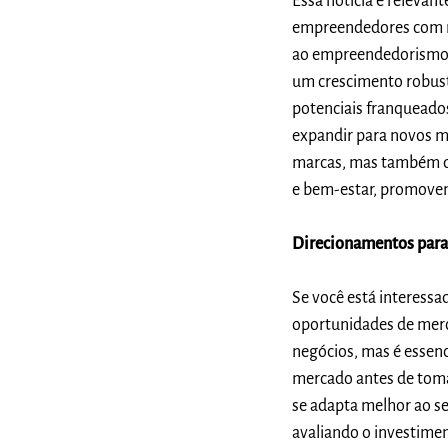
Essa notícia é releva
empreendedores com re
ao empreendedorismo.
um crescimento robust
potenciais franqueado
expandir para novos m
marcas, mas também div
e bem-estar, promoven
Direcionamentos para 
Se você está interess
oportunidades de merc
negócios, mas é essen
mercado antes de toma
se adapta melhor ao se
avaliando o investimen