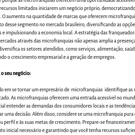
nte porque as microfranquias oferecem uma oportunidade acessível
cursos limitados iniciarem um negócio próprio, democratizando
 O aumento na quantidade de marcas que oferecem microfranqui
o desse segmento no mercado brasileiro, diversificando as opçõe
s e impulsionando a economia local. A estratégia das franqueado
ercados através das microfranquias não apenas amplia a presenç
ersifica os setores atendidos, como serviços, alimentação, saúd
do o crescimento empresarial e a geração de empregos.
o seu negócio:
ado em se tornar um empresário de microfranquias identifique as
ado. As microfranquias oferecem uma entrada acessível no mun
cial entender as demandas dos consumidores locais e as tendênci
r uma decisão. Além disso, considere se uma microfranquia pura
u perfil e às suas metas de crescimento. Prepare-se financeiramen
to inicial necessário e garantindo que você tenha recursos suficie