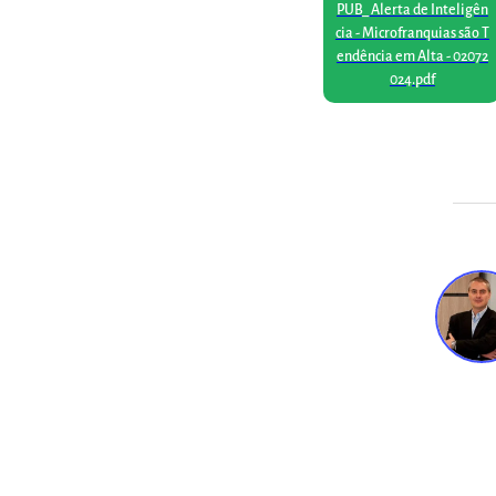
PUB_ Alerta de Inteligên
cia - Microfranquias são T
endência em Alta - 02072
024.pdf