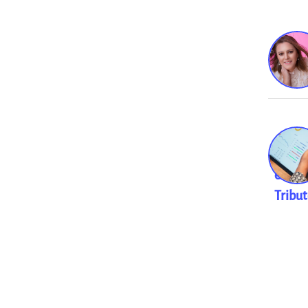
Finan
e
Tribu