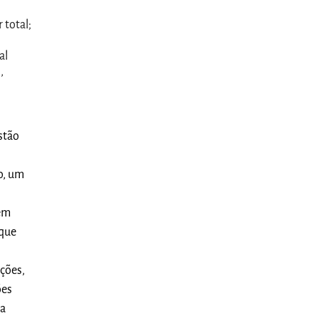
 total;
al
,
stão
o, um
 em
 que
ações,
ões
 a