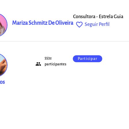
Consultora - Estrela Guia
Mariza Schmitz De Oliveira
favorite_outline
Seguir Perfil
5532
Participar
people
ças
participantes
tos