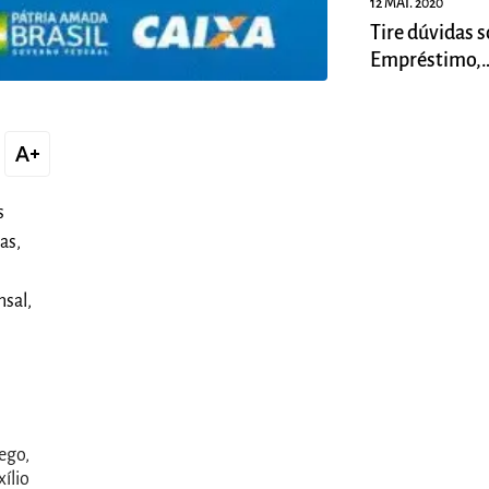
12 MAI. 2020
Tire dúvidas s
Empréstimo,
Financiamento
Fampe.
text_increase
s
as,
nsal,
ego,
ílio