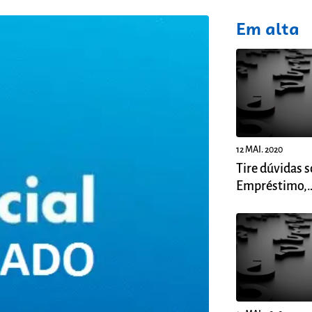
fixo
Em alta
12 MAI. 2020
Tire dúvidas s
Empréstimo,
Financiamento
Fampe.