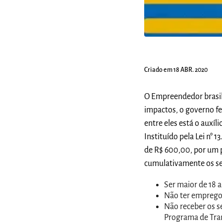
Criado em 18 ABR. 2020
O Empreendedor brasile
impactos, o governo f
entre eles está o auxíl
Instituído pela Lei n° 
de R$ 600,00, por um 
cumulativamente os se
Ser maior de 18 
Não ter emprego
Não receber os s
Programa de Tran