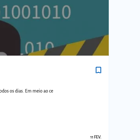
bookmark_border
todos os dias. Em meio ao ce
11 FEV.