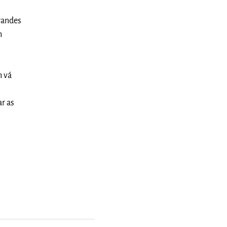
randes
m
m vá
ar as