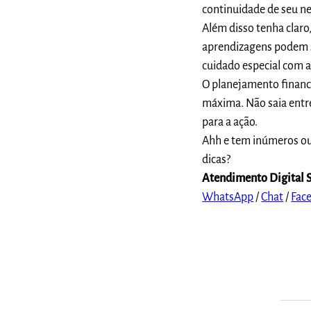
continuidade de seu ne
Além disso tenha claro
aprendizagens podem su
cuidado especial com a
O planejamento financ
máxima. Não saia entre
para a ação.
Ahh e tem inúmeros out
dicas?
Atendimento Digital
WhatsApp
/
Chat
/
Fac