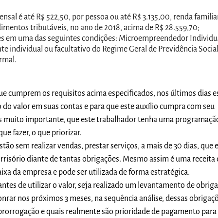
nsal é até R$ 522,50, por pessoa ou até R$ 3.135,00, renda familiar
imentos tributáveis, no ano de 2018, acima de R$ 28.559,70;
des em uma das seguintes condições: Microempreendedor Individu
te individual ou facultativo do Regime Geral de Previdência Social
rmal.
e cumprem os requisitos acima especificados, nos últimos dias e
do valor em suas contas e para que este auxílio cumpra com seu
s muito importante, que este trabalhador tenha uma programaçã
e fazer, o que priorizar.
ão sem realizar vendas, prestar serviços, a mais de 30 dias, que
 irrisório diante de tantas obrigações. Mesmo assim é uma receita
aixa da empresa e pode ser utilizada de forma estratégica.
ntes de utilizar o valor, seja realizado um levantamento de obrig
onrar nos próximos 3 meses, na sequência análise, dessas obrigaç
 prorrogação e quais realmente são prioridade de pagamento para