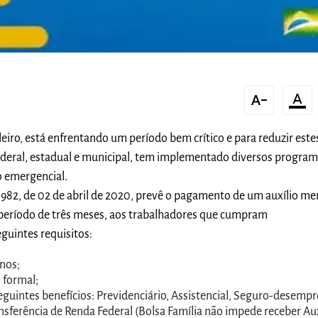
text_decrease
format_color_text
iro, está enfrentando um período bem crítico e para reduzir este
ederal, estadual e municipal, tem implementado diversos program
io emergencial.
13.982, de 02 de abril de 2020, prevê o pagamento de um auxílio me
período de três meses, aos trabalhadores que cumpram
guintes requisitos:
anos;
 formal;
eguintes benefícios: Previdenciário, Assistencial, Seguro-desempr
sferência de Renda Federal (Bolsa Família não impede receber Aux