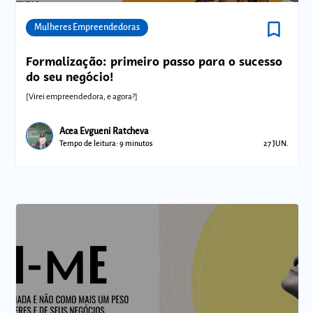
bookmark_border
Comunidades
Mulheres Empreendedoras
Formalização: primeiro passo para o sucesso
do seu negócio!
[Virei empreendedora, e agora?]
Acea Evgueni Ratcheva
Tempo de leitura: 9 minutos
27 JUN.