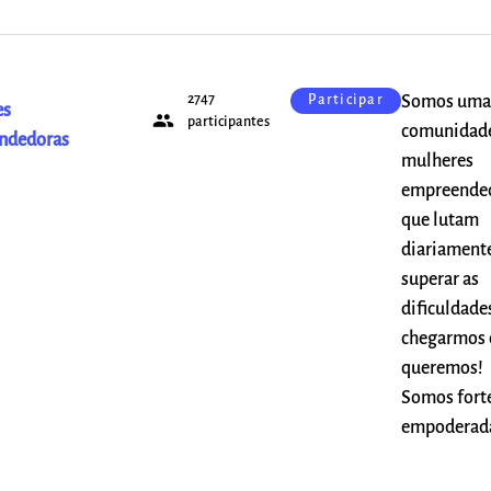
2747
Somos uma
Participar
es
people
participantes
comunidad
ndedoras
mulheres
empreended
que lutam
diariament
superar as
dificuldade
chegarmos
queremos!
Somos forte
empoderad