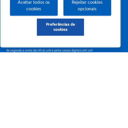
Aceitar todos os
Rejeitar cookies
empreendedora.
cookies
opcionais
Preferências de
Precisa de ajuda?
cookies
atendimentosebraepr@pr.sebrae.com.br
Central de Relacionamento 0800 570 0800
de segunda a sexta das 8h às 20h e pelos canais digitais até 00h
Sobre o Sebrae
Sobre a Comunidade
Termos de uso