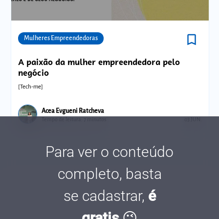
bookmark_border
Comunidades
Mulheres Empreendedoras
A paixão da mulher empreendedora pelo
negócio
[Tech-me]
Acea Evgueni Ratcheva
Tempo de leitura: 7 minutos
03 JUN.
Para ver o conteúdo
completo, basta
se cadastrar,
é
gratis
😉