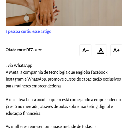
1
pessoa curtiu esse artigo
text_decrease
format_color_text
text_increase
Criado em 12 DEZ. 2022
, via WhatsApp
A Meta, a companhia de tecnologia que engloba Facebook,
Instagram e WhatsApp, promove cursos de capacitação exclusivos
para mulheres empreendedoras.
A iniciativa busca auxiliar quem está começando a empreender ou
já está no mercado, através de aulas sobre marketing digital e
educação financeira.
As mulheres representam quase metade de todas as