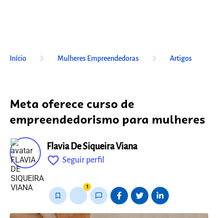
keyboard_arrow_right
keyboard_arrow_right
Início
Mulheres Empreendedoras
Artigos
Meta oferece curso de
empreendedorismo para mulheres
Flavia De Siqueira Viana
favorite_outline
Seguir perfil
fixo
1
bookmark_border
thumb_up_alt
chat_bubble_outline