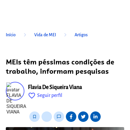
keyboard_arrow_right
keyboard_arrow_right
Início
Vida de MEI
Artigos
MEIs têm péssimas condições de
trabalho, informam pesquisas
Flavia De Siqueira Viana
favorite_outline
Seguir perfil
fixo
bookmark_border
thumb_up_alt
chat_bubble_outline