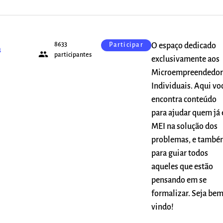
8633
O espaço dedicado
Participar
a
people
participantes
exclusivamente aos
Microempreendedor
Individuais. Aqui vo
encontra conteúdo
para ajudar quem já 
MEI na solução dos
problemas, e també
para guiar todos
aqueles que estão
pensando em se
formalizar. Seja be
vindo!