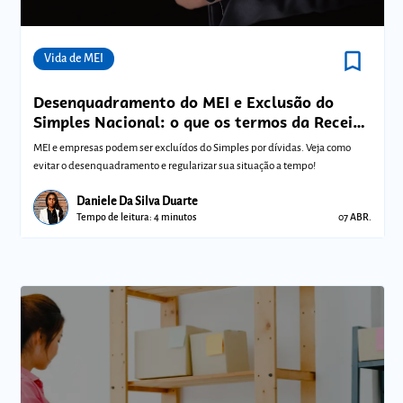
bookmark_border
Comunidades
Vida de MEI
Desenquadramento do MEI e Exclusão do
Simples Nacional: o que os termos da Receita
Federal significam para sua empresa?
MEI e empresas podem ser excluídos do Simples por dívidas. Veja como
evitar o desenquadramento e regularizar sua situação a tempo!
Daniele Da Silva Duarte
Tempo de leitura: 4 minutos
07 ABR.