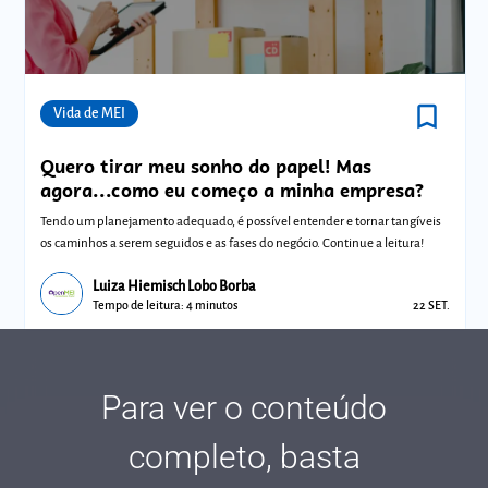
bookmark_border
Comunidades
Vida de MEI
Quero tirar meu sonho do papel! Mas
agora...como eu começo a minha empresa?
Tendo um planejamento adequado, é possível entender e tornar tangíveis
os caminhos a serem seguidos e as fases do negócio. Continue a leitura!
Luiza Hiemisch Lobo Borba
Tempo de leitura: 4 minutos
22 SET.
Para ver o conteúdo
completo, basta