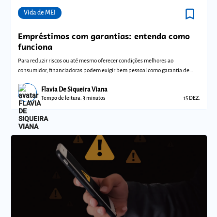
bookmark_border
Comunidades
Vida de MEI
Empréstimos com garantias: entenda como
funciona
Para reduzir riscos ou até mesmo oferecer condições melhores ao
consumidor, financiadoras podem exigir bem pessoal como garantia de
empréstimo
Flavia De Siqueira Viana
Tempo de leitura: 3 minutos
15 DEZ.