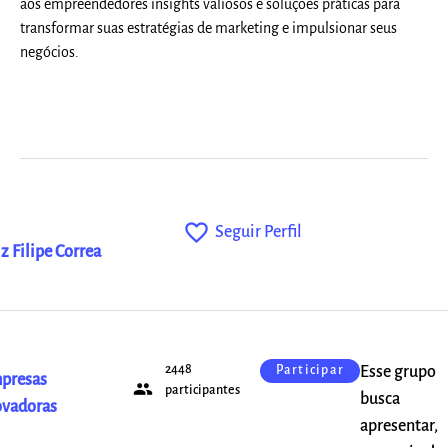
aos empreendedores insights valiosos e soluções práticas para
transformar suas estratégias de marketing e impulsionar seus
negócios.
favorite_outline
Seguir Perfil
z Filipe Correa
2448
Esse grupo
Participar
presas
people
participantes
busca
ovadoras
apresentar,