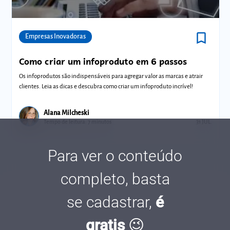
bookmark_border
Comunidades
Empresas Inovadoras
Como criar um infoproduto em 6 passos
Os infoprodutos são indispensáveis para agregar valor as marcas e atrair
clientes. Leia as dicas e descubra como criar um infoproduto incrível!
Alana Milcheski
Tempo de leitura: 7 minutos
31 JUL.
Para ver o conteúdo
completo, basta
se cadastrar,
é
gratis
😉