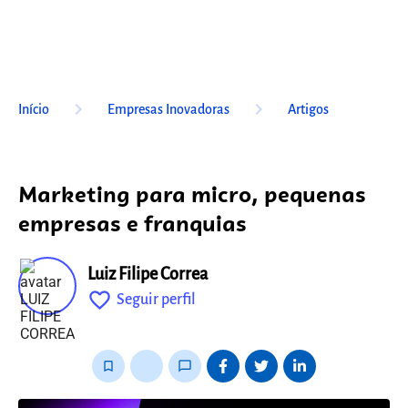
keyboard_arrow_right
keyboard_arrow_right
Início
Empresas Inovadoras
Artigos
Marketing para micro, pequenas
empresas e franquias
Luiz Filipe Correa
favorite_outline
Seguir perfil
fixo
bookmark_border
thumb_up_alt
chat_bubble_outline