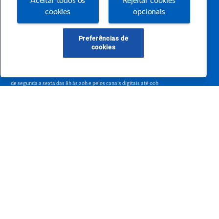
Aceitar todos os
Rejeitar cookies
empreendedora.
cookies
opcionais
Preferências de
cookies
Precisa de ajuda?
atendimentosebraepr@pr.sebrae.com.br
Central de Relacionamento 0800 570 0800
de segunda a sexta das 8h às 20h e pelos canais digitais até 00h
Sobre o Sebrae
Sobre a Comunidade
Termos de uso