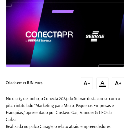
text_decrease
format_color_text
text_increase
Criado em 21 JUN. 2024
No dia 15 de junho, o Conecta 2024 do Sebrae destacou-se com o
pitch intitulado "Marketing para Micro, Pequenas Empresas e
Franquias," apresentado por Gustavo Gai, Founder & CEO da
Gaksa.
Realizada no palco Garage, o relato atraiu empreendedores