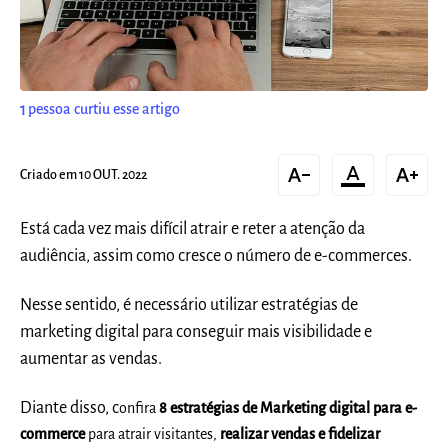
1
pessoa curtiu esse artigo
text_decrease
format_color_text
text_increase
Criado em 10 OUT. 2022
Está cada vez mais difícil atrair e reter a atenção da
audiência, assim como cresce o número de e-commerces.
Nesse sentido, é necessário utilizar estratégias de
marketing digital
para conseguir mais visibilidade e
aumentar as vendas.
Diante disso, c
onfira
8 estratégias de Marketing digital para e-
commerce
para atrair visitantes,
realizar vendas e fidelizar