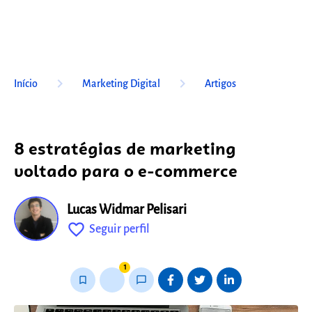
keyboard_arrow_right
keyboard_arrow_right
Início
Marketing Digital
Artigos
8 estratégias de marketing
voltado para o e-commerce
Lucas Widmar Pelisari
favorite_outline
Seguir perfil
fixo
1
bookmark_border
thumb_up_alt
chat_bubble_outline