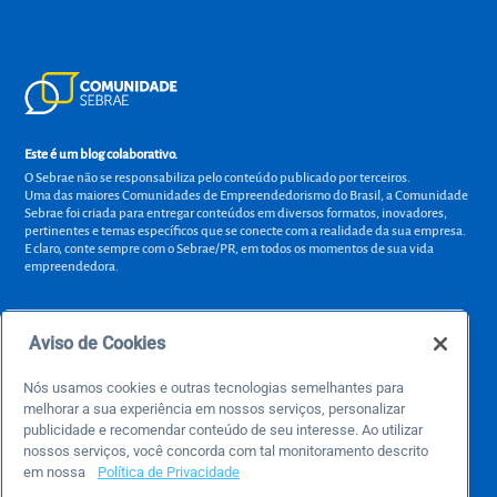
Este é um blog colaborativo.
O Sebrae não se responsabiliza pelo conteúdo publicado por terceiros.
Uma das maiores Comunidades de Empreendedorismo do Brasil, a Comunidade
Sebrae foi criada para entregar conteúdos em diversos formatos, inovadores,
pertinentes e temas específicos que se conecte com a realidade da sua empresa.
E claro, conte sempre com o Sebrae/PR, em todos os momentos de sua vida
empreendedora.
Aviso de Cookies
Precisa de ajuda?
Nós usamos cookies e outras tecnologias semelhantes para
atendimentosebraepr@pr.sebrae.com.br
melhorar a sua experiência em nossos serviços, personalizar
Central de Relacionamento 0800 570 0800
publicidade e recomendar conteúdo de seu interesse. Ao utilizar
de segunda a sexta das 8h às 20h e pelos canais digitais até 00h
nossos serviços, você concorda com tal monitoramento descrito
em nossa
Política de Privacidade