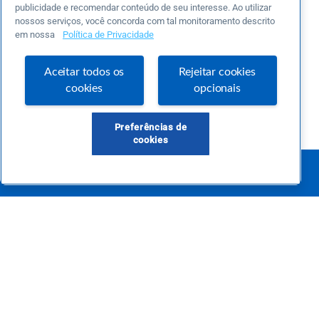
publicidade e recomendar conteúdo de seu interesse. Ao utilizar
nossos serviços, você concorda com tal monitoramento descrito
em nossa
Política de Privacidade
Aceitar todos os
Rejeitar cookies
cookies
opcionais
Preferências de
cookies
Este é um blog colaborativo.
O Sebrae não se responsabiliza pelo conteúdo publicado por terceiros.
Uma das maiores Comunidades de Empreendedorismo do Brasil, a Comunidade
Sebrae foi criada para entregar conteúdos em diversos formatos, inovadores,