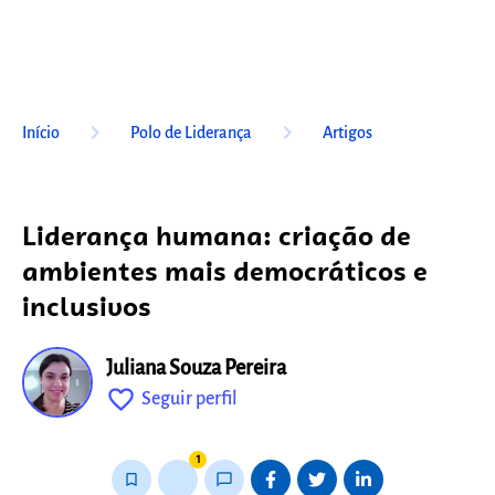
keyboard_arrow_right
keyboard_arrow_right
Início
Polo de Liderança
Artigos
Liderança humana: criação de
ambientes mais democráticos e
inclusivos
Juliana Souza Pereira
favorite_outline
Seguir perfil
fixo
1
bookmark_border
thumb_up_alt
chat_bubble_outline