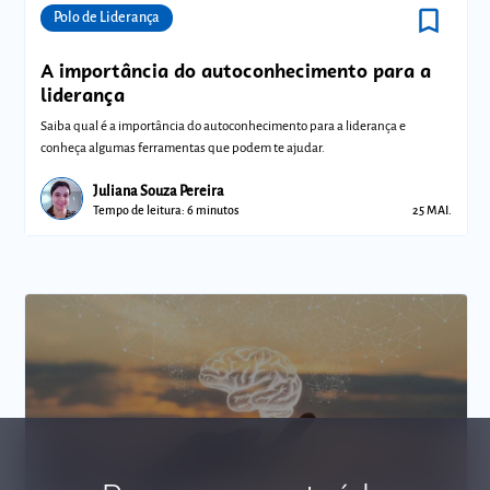
bookmark_border
Comunidades
Polo de Liderança
A importância do autoconhecimento para a
liderança
Saiba qual é a importância do autoconhecimento para a liderança e
conheça algumas ferramentas que podem te ajudar.
Juliana Souza Pereira
Tempo de leitura: 6 minutos
25 MAI.