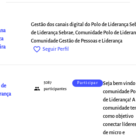
Gestão dos canais digital do Polo de Liderança Seb
ana
de Liderança Sebrae, Comunidade Polo de Lideran
za
Comunidade Gestão de Pessoas e Liderança
ira
favorite_outline
Seguir Perfil
5087
Seja bem vindo
Participar
 de
people
participantes
comunidade Po
rança
de Liderança! A
comunidade t
como objetivo
conectar lídere
de micro e