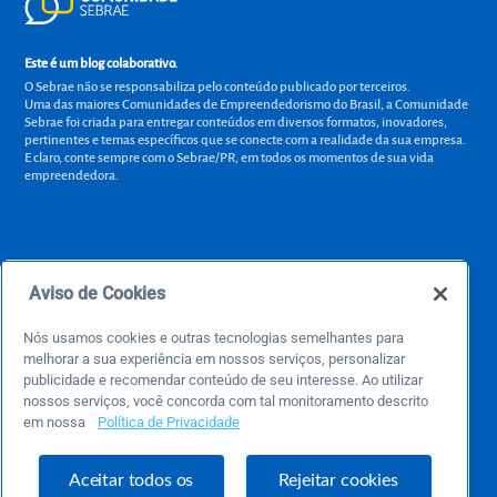
Este é um blog colaborativo.
O Sebrae não se responsabiliza pelo conteúdo publicado por terceiros.
Uma das maiores Comunidades de Empreendedorismo do Brasil, a Comunidade
Sebrae foi criada para entregar conteúdos em diversos formatos, inovadores,
pertinentes e temas específicos que se conecte com a realidade da sua empresa.
E claro, conte sempre com o Sebrae/PR, em todos os momentos de sua vida
empreendedora.
Precisa de ajuda?
Aviso de Cookies
atendimentosebraepr@pr.sebrae.com.br
Nós usamos cookies e outras tecnologias semelhantes para
Central de Relacionamento 0800 570 0800
de segunda a sexta das 8h às 20h e pelos canais digitais até 00h
melhorar a sua experiência em nossos serviços, personalizar
publicidade e recomendar conteúdo de seu interesse. Ao utilizar
nossos serviços, você concorda com tal monitoramento descrito
em nossa
Política de Privacidade
Sobre o Sebrae
Sobre a Comunidade
Aceitar todos os
Rejeitar cookies