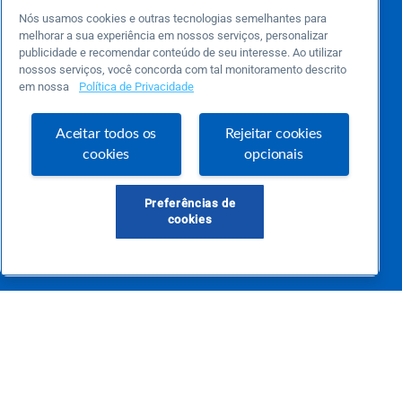
Este é um blog colaborativo.
Nós usamos cookies e outras tecnologias semelhantes para
O Sebrae não se responsabiliza pelo conteúdo publicado por terceiros.
Uma das maiores Comunidades de Empreendedorismo do Brasil, a Comunidade
melhorar a sua experiência em nossos serviços, personalizar
Sebrae foi criada para entregar conteúdos em diversos formatos, inovadores,
publicidade e recomendar conteúdo de seu interesse. Ao utilizar
pertinentes e temas específicos que se conecte com a realidade da sua empresa.
nossos serviços, você concorda com tal monitoramento descrito
E claro, conte sempre com o Sebrae/PR, em todos os momentos de sua vida
em nossa
Política de Privacidade
empreendedora.
Aceitar todos os
Rejeitar cookies
cookies
opcionais
Precisa de ajuda?
atendimentosebraepr@pr.sebrae.com.br
Preferências de
cookies
Central de Relacionamento 0800 570 0800
de segunda a sexta das 8h às 20h e pelos canais digitais até 00h
Sobre o Sebrae
Sobre a Comunidade
Termos de uso