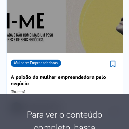
bookmark_border
Comunidades
Mulheres Empreendedoras
A paixão da mulher empreendedora pelo
negócio
[Tech-me]
Acea Evgueni Ratcheva
Tempo de leitura: 7 minutos
03 JUN.
Para ver o conteúdo
completo, basta