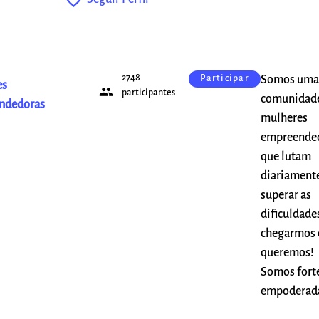
2748
Somos uma
Participar
es
people
participantes
comunidad
ndedoras
mulheres
empreended
que lutam
diariament
superar as
dificuldade
chegarmos
queremos!
Somos forte
empoderad