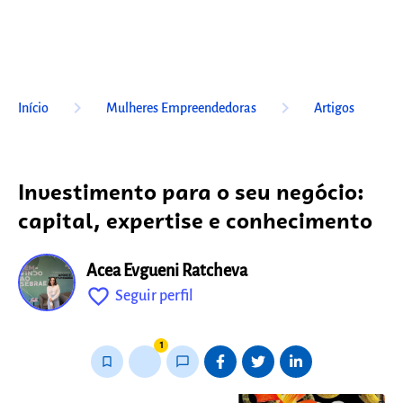
keyboard_arrow_right
keyboard_arrow_right
Início
Mulheres Empreendedoras
Artigos
Investimento para o seu negócio:
capital, expertise e conhecimento
Acea Evgueni Ratcheva
favorite_outline
Seguir perfil
fixo
1
bookmark_border
thumb_up_alt
chat_bubble_outline