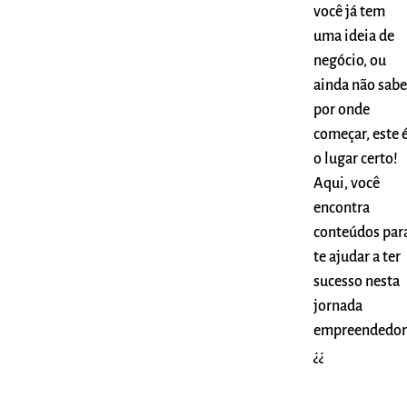
você já tem
uma ideia de
negócio, ou
ainda não sabe
por onde
começar, este 
o lugar certo!
Aqui, você
encontra
conteúdos par
te ajudar a ter
sucesso nesta
jornada
empreendedor
¿¿