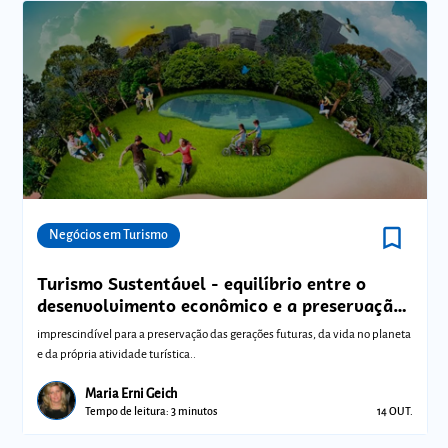
bookmark_border
Comunidades
Negócios em Turismo
Turismo Sustentável - equilíbrio entre o
desenvolvimento econômico e a preservação
ambiental
imprescindível para a preservação das gerações futuras, da vida no planeta
e da própria atividade turística..
Maria Erni Geich
Tempo de leitura: 3 minutos
14 OUT.