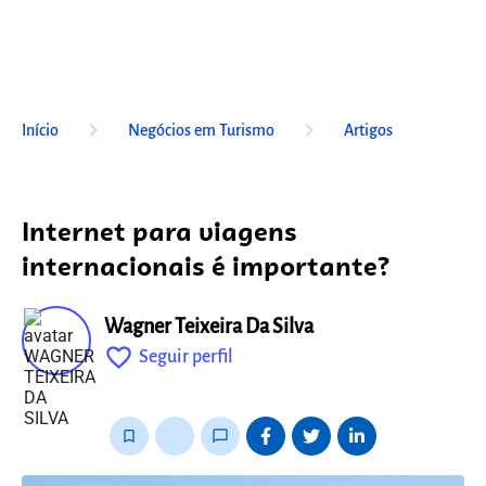
keyboard_arrow_right
keyboard_arrow_right
Início
Negócios em Turismo
Artigos
Internet para viagens
internacionais é importante?
Wagner Teixeira Da Silva
favorite_outline
Seguir perfil
fixo
bookmark_border
thumb_up_alt
chat_bubble_outline