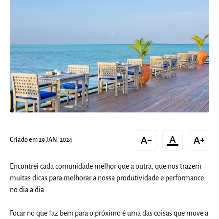
text_decrease
format_color_text
text_increase
Criado em 29 JAN. 2024
Encontrei cada comunidade melhor que a outra, que nos trazem
muitas dicas para melhorar a nossa produtividade e performance
no dia a dia.
Focar no que faz bem para o próximo é uma das coisas que move a