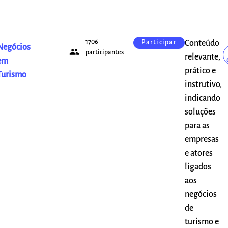
1706
Conteúdo
Participar
Negócios
people
participantes
relevante,
em
prático e
Turismo
instrutivo,
indicando
soluções
para as
empresas
e atores
ligados
aos
negócios
de
turismo e