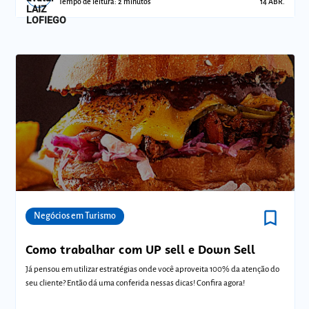
Tempo de leitura: 2 minutos
14 ABR.
bookmark_border
Comunidades
Negócios em Turismo
Como trabalhar com UP sell e Down Sell
Já pensou em utilizar estratégias onde você aproveita 100% da atenção do
seu cliente? Então dá uma conferida nessas dicas! Confira agora!