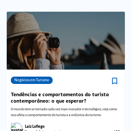
bookmark_border
Comunidades
Negócios em Turismo
Tendências e comportamentos do turista
contemporâneo: o que esperar?
O mundo tem se tornado cada vez mais inovador e tecnológico, veja como
isso afeta o comportamento do turista e a indústria do turismo.
Laiz Lofiego