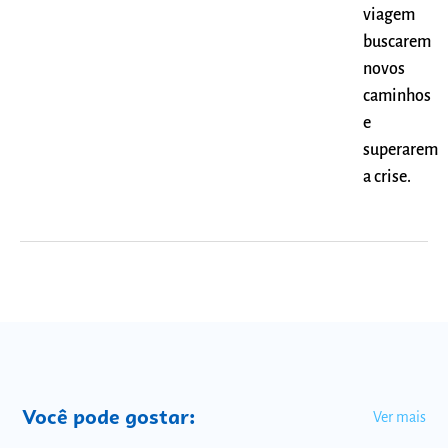
viagem
buscarem
novos
caminhos
e
superarem
a crise.
Você pode gostar:
Ver mais