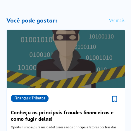
Você pode gostar:
Ver mais
bookmark_border
Comunidades
Finanças e Tributos
Conheça as principais fraudes financeiras e
como fugir delas!
Oportunismo e pura maldade! Esses são os principais fatores por trás das