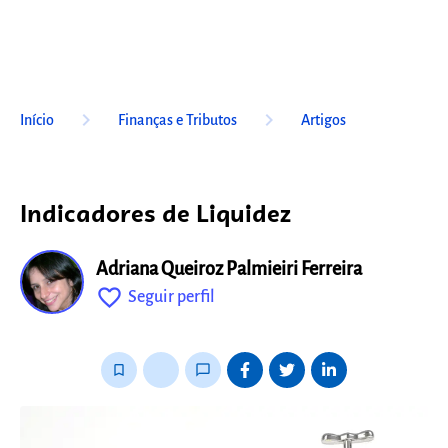
keyboard_arrow_right
keyboard_arrow_right
Início
Finanças e Tributos
Artigos
Indicadores de Liquidez
Adriana Queiroz Palmieiri Ferreira
favorite_outline
Seguir perfil
fixo
bookmark_border
thumb_up_alt
chat_bubble_outline