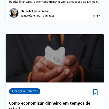
fraudes financeiras, que encontram novas vítimas todos os dias. Em meio
ao ce
Daniele Lee Ferreira
Tempo de leitura: 10 minutos
11 FEV.
bookmark_border
Comunidades
Finanças e Tributos
Como economizar dinheiro em tempos de
crise?