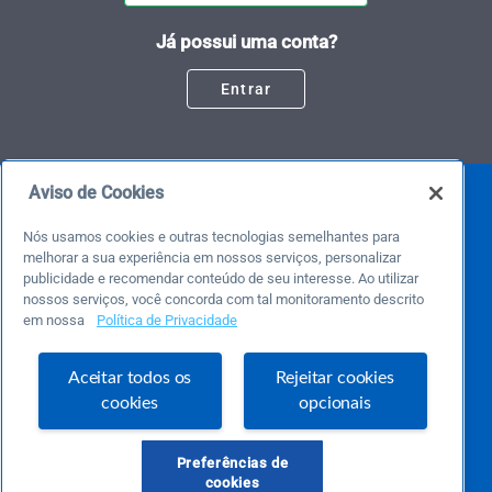
Já possui uma conta?
Entrar
Aviso de Cookies
Nós usamos cookies e outras tecnologias semelhantes para
melhorar a sua experiência em nossos serviços, personalizar
publicidade e recomendar conteúdo de seu interesse. Ao utilizar
nossos serviços, você concorda com tal monitoramento descrito
em nossa
Política de Privacidade
Este é um blog colaborativo.
O Sebrae não se responsabiliza pelo conteúdo publicado por terceiros.
Uma das maiores Comunidades de Empreendedorismo do Brasil, a Comunidade
Aceitar todos os
Rejeitar cookies
Sebrae foi criada para entregar conteúdos em diversos formatos, inovadores,
cookies
opcionais
pertinentes e temas específicos que se conecte com a realidade da sua empresa.
E claro, conte sempre com o Sebrae/PR, em todos os momentos de sua vida
empreendedora.
Preferências de
cookies