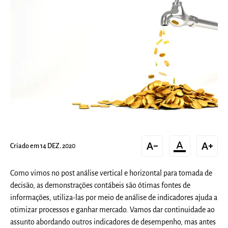
text_decrease
format_color_text
text_increase
Criado em 14 DEZ. 2020
Como vimos no post análise vertical e horizontal para tomada de
decisão, as demonstrações contábeis são ótimas fontes de
informações, utiliza-las por meio de análise de indicadores ajuda a
otimizar processos e ganhar mercado. Vamos dar continuidade ao
assunto abordando outros indicadores de desempenho, mas antes