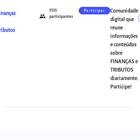
5535
Comunidade
Participar
inanças
people
participantes
digital que
reune
ributos
informações
e conteúdos
sobre
FINANÇAS e
TRIBUTOS
diariamente.
Participe!