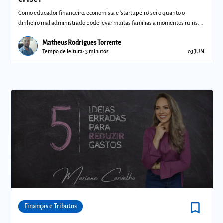
Como educador financeiro, economista e 'startupeiro' sei o quanto o
dinheiro mal administrado pode levar muitas famílias a momentos ruins.
As dicas qu
Matheus Rodrigues Torrente
Tempo de leitura: 3 minutos
03 JUN.
bookmark_border
Comunidades
Finanças e Tributos