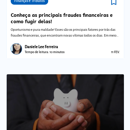
bookmark_border
Comunidades
Finanças e Tributos
Conheça as principais fraudes financeiras e
como fugir delas!
Oportunismo e pura maldade! Esses são os principais fatores por trás das
fraudes financeiras, que encontram novas vítimas todos os dias. Em meio
ao ce
Daniele Lee Ferreira
Tempo de leitura: 10 minutos
11 FEV.