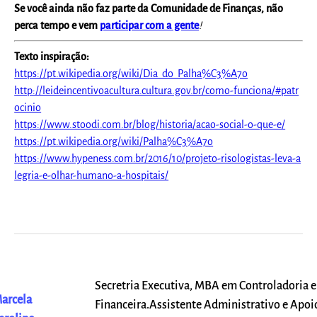
Se você ainda não faz parte da Comunidade de Finanças, não
perca tempo e vem
participar com a gente
!
Texto inspiração:
https://pt.wikipedia.org/wiki/Dia_do_Palha%C3%A7o
http://leideincentivoacultura.cultura.gov.br/como-funciona/#patr
ocinio
https://www.stoodi.com.br/blog/historia/acao-social-o-que-e/
https://pt.wikipedia.org/wiki/Palha%C3%A7o
https://www.hypeness.com.br/2016/10/projeto-risologistas-leva-a
legria-e-olhar-humano-a-hospitais/
Secretria Executiva, MBA em Controladoria e
arcela
Financeira.Assistente Administrativo e Apoi