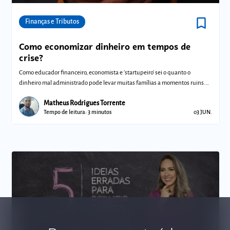
bookmark_border
Comunidades
Finanças e Tributos
Como economizar dinheiro em tempos de
crise?
Como educador financeiro, economista e 'startupeiro' sei o quanto o
dinheiro mal administrado pode levar muitas famílias a momentos ruins.
As dicas qu
Matheus Rodrigues Torrente
Tempo de leitura: 3 minutos
03 JUN.