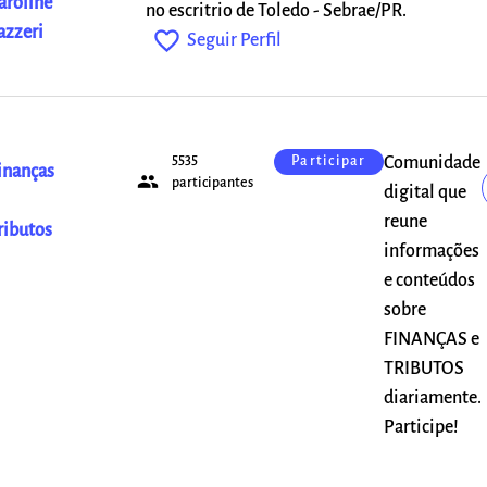
aroline
no escritrio de Toledo - Sebrae/PR.
azzeri
favorite_outline
Seguir Perfil
5535
Comunidade
Participar
inanças
people
participantes
digital que
reune
ributos
informações
e conteúdos
sobre
FINANÇAS e
TRIBUTOS
diariamente.
Participe!