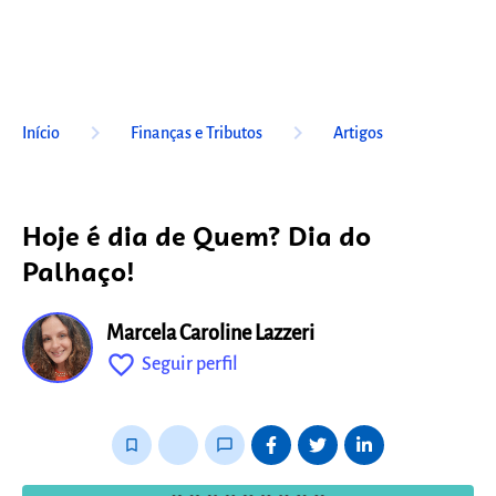
keyboard_arrow_right
keyboard_arrow_right
Início
Finanças e Tributos
Artigos
Hoje é dia de Quem? Dia do
Palhaço!
Marcela Caroline Lazzeri
favorite_outline
Seguir perfil
fixo
bookmark_border
thumb_up_alt
chat_bubble_outline