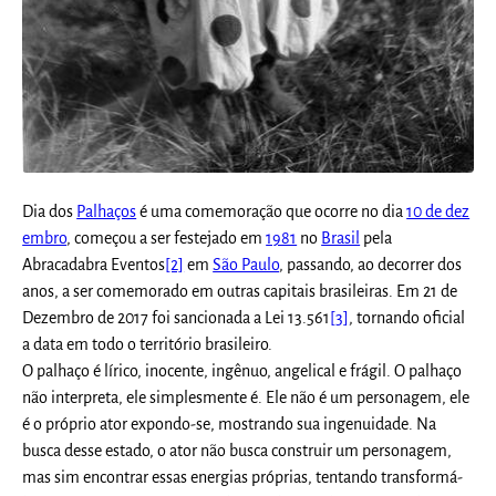
Dia dos
Palhaços
é uma comemoração que ocorre no dia
10 de dez
embro
, começou a ser festejado em
1981
no
Brasil
pela
Abracadabra Eventos
[2]
em
São Paulo
, passando, ao decorrer dos
anos, a ser comemorado em outras capitais brasileiras. Em 21 de
Dezembro de 2017 foi sancionada a Lei 13.561
[3]
, tornando oficial
a data em todo o território brasileiro.
O palhaço é lírico, inocente, ingênuo, angelical e frágil. O palhaço
não interpreta, ele simplesmente é. Ele não é um personagem, ele
é o próprio ator expondo-se, mostrando sua ingenuidade. Na
busca desse estado, o ator não busca construir um personagem,
mas sim encontrar essas energias próprias, tentando transformá-