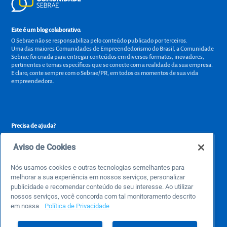
Este é um blog colaborativo.
O Sebrae não se responsabiliza pelo conteúdo publicado por terceiros.
Uma das maiores Comunidades de Empreendedorismo do Brasil, a Comunidade
Sebrae foi criada para entregar conteúdos em diversos formatos, inovadores,
pertinentes e temas específicos que se conecte com a realidade da sua empresa.
E claro, conte sempre com o Sebrae/PR, em todos os momentos de sua vida
empreendedora.
Precisa de ajuda?
atendimentosebraepr@pr.sebrae.com.br
Aviso de Cookies
Central de Relacionamento 0800 570 0800
de segunda a sexta das 8h às 20h e pelos canais digitais até 00h
Nós usamos cookies e outras tecnologias semelhantes para
melhorar a sua experiência em nossos serviços, personalizar
publicidade e recomendar conteúdo de seu interesse. Ao utilizar
nossos serviços, você concorda com tal monitoramento descrito
Sobre o Sebrae
em nossa
Política de Privacidade
Sobre a Comunidade