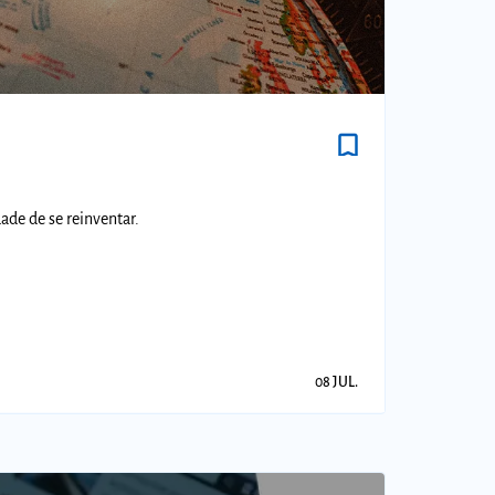
bookmark_border
ade de se reinventar.
08 JUL.