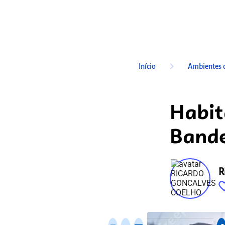
keyboard_arrow_right
Início
Ambientes 
Habit
Bande
R
favorite_
fixo