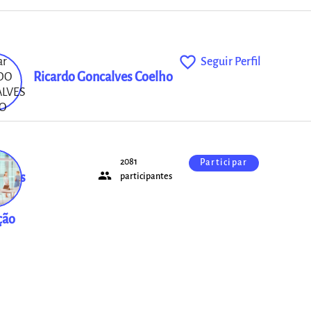
favorite_outline
Seguir Perfil
Ricardo Goncalves Coelho
2081
Participar
people
ntes
participantes
ção