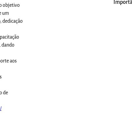
Importâ
 objetivo
de um
o, dedicação
apacitação
, dando
porte aos
s
o de
/