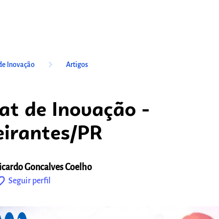
keyboard_arrow_right
de Inovação
Artigos
at de Inovação -
irantes/PR
icardo Goncalves Coelho
outline
Seguir perfil