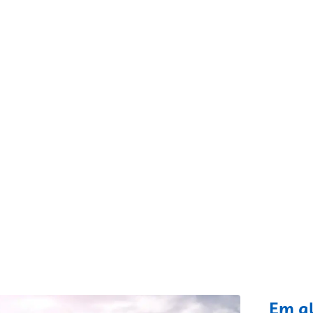
fixo
Em a