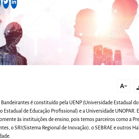
text_decrease
forma
e Bandeirantes é constituído pela UENP (Universidade Estadual d
ro Estadual de Educação Profissional) e a Universidade UNOPAR. 
somente às instituições de ensino, pois temos parceiros como a Pr
ntes, o SRI(Sistema Regional de Inovação), o SEBRAE e outros Ha
dade.