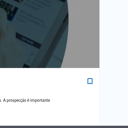
bookmark_border
s. A prospecção é importante