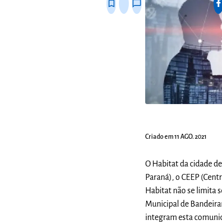
bookmark_border
thumb_up_alt
chat_bubble_outline
Criado em 11 AGO. 2021
O Habitat da cidade d
Paraná), o CEEP (Cent
Habitat não se limita 
Municipal de Bandeira
integram esta comuni