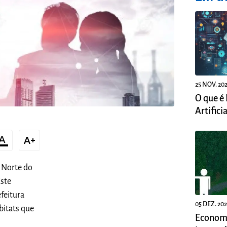
25 NOV. 20
O que é 
Artificia
t_color_text
text_increase
o Norte do
Este
efeitura
05 DEZ. 20
bitats que
Economi