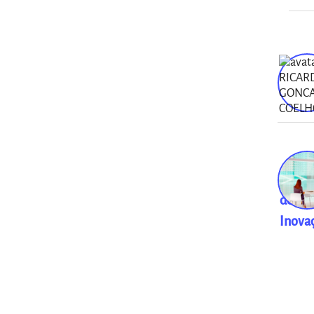
Ambie
de
Inova