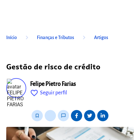
keyboard_arrow_right
keyboard_arrow_right
Início
Finanças e Tributos
Artigos
Gestão de risco de crédito
Felipe Pietro Farias
favorite_outline
Seguir perfil
fixo
bookmark_border
thumb_up_alt
chat_bubble_outline