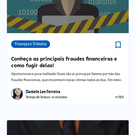
bookmark_border
Comunidades
Finanças e Tributos
Conheça as principais fraudes financeiras e
como fugir delas!
Oportunismo e pura maldade! Esses são os principais fatores por trás das
fraudes financeiras, que encontram novas vítimas todos os dias. Em meio
ao ce
Daniele Lee Ferreira
Tempo de leitura: 10 minutos
11 FEV.