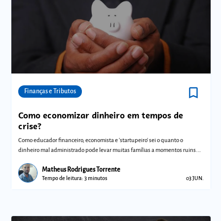
bookmark_border
Comunidades
Finanças e Tributos
Como economizar dinheiro em tempos de
crise?
Como educador financeiro, economista e 'startupeiro' sei o quanto o
dinheiro mal administrado pode levar muitas famílias a momentos ruins.
As dicas qu
Matheus Rodrigues Torrente
Tempo de leitura: 3 minutos
03 JUN.