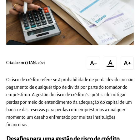
text_decrease
format_color_text
text_increase
Criado em 13 JAN. 2021
O risco de crédito refere-se à probabilidade de perda devido ao não
pagamento de qualquer tipo de dívida por parte do tomador do
empréstimo. A gestão do risco de crédito é a prática de mitigar
perdas por meio do entendimento da adequação do capital de um
banco e das reservas para perdas com empréstimos a qualquer
momento um desafio enfrentado por muitas instituições
financeiras.
Desafios para uma gestão de risco de crédito