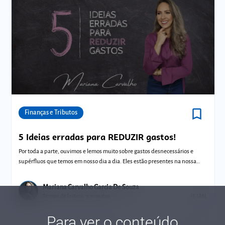
bookmark_border
Comunidades
Finanças e Tributos
5 Ideias erradas para REDUZIR gastos!
Por toda a parte, ouvimos e lemos muito sobre gastos desnecessários e
supérfluos que temos em nosso dia a dia. Eles estão presentes na nossa
vida, por
Mariana Carvalho Garcia De Souza
Tempo de leitura: 2 minutos
18 JAN.
Para ver o conteúdo