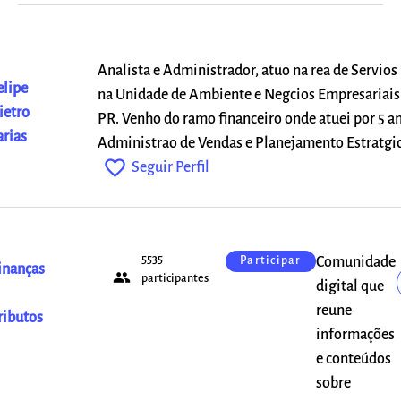
Analista e Administrador, atuo na rea de Servios
elipe
na Unidade de Ambiente e Negcios Empresariai
ietro
PR. Venho do ramo financeiro onde atuei por 5 an
arias
Administrao de Vendas e Planejamento Estratgic
favorite_outline
Seguir Perfil
5535
Comunidade
Participar
inanças
people
participantes
digital que
reune
ributos
informações
e conteúdos
sobre