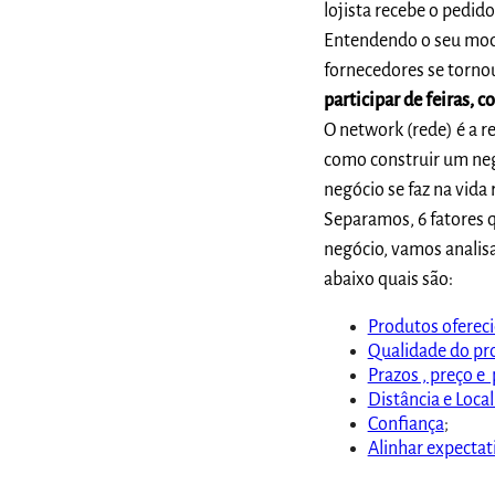
lojista recebe o pedido
Entendendo o seu mod
fornecedores se tornou
participar de feiras,
O
network
(rede) é a 
como construir um negó
negócio se faz na vida 
Separamos,
6 fatores 
negócio, vamos analis
abaixo quais são:
Produtos oferec
Qualidade do pr
Prazos , preço 
Distância e Loca
Confiança
;
Alinhar expectat