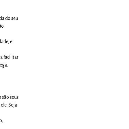
cia do seu
ão
dade, e
facilitar
rega.
m são seus
ele. Seja
o,