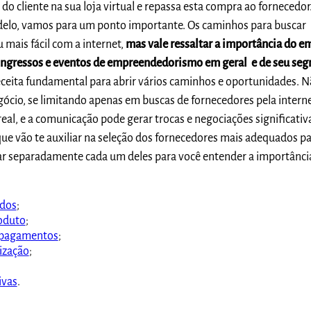
 do cliente na sua loja virtual e repassa esta compra ao fornecedor
elo, vamos para um ponto importante. Os caminhos para buscar
 mais fácil com a internet,
mas vale ressaltar a importância do e
 congressos e eventos de empreendedorismo em geral e de seu se
receita fundamental para abrir vários caminhos e oportunidades. 
cio, se limitando apenas em buscas de fornecedores pela interne
real, e a comunicação pode gerar trocas e negociações significativ
que vão te auxiliar na seleção dos fornecedores
mais adequados pa
ar separadamente cada um deles para você entender a importânci
idos
;
oduto
;
e pagamentos
;
lização
;
ivas
.