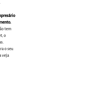
.
mpresário
gmento.
Não tem
t, o
as.
ra o seu
a veja