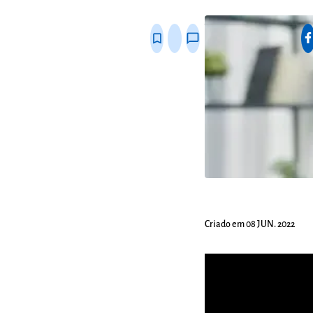
fixo
bookmark_border
thumb_up_alt
chat_bubble_outline
Criado em 08 JUN. 2022