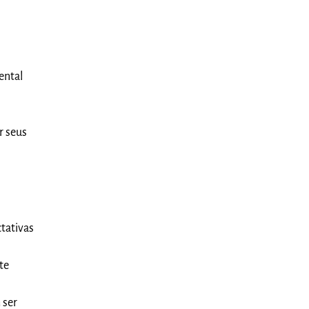
mental
r seus
tativas
te
 ser