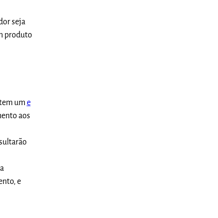
dor seja
um produto
ê tem um
e
mento aos
sultarão
a
ento, e