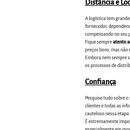
Distância e Lo
A logística tem grand
fornecedor, dependendo
compensando no seu 
Fique sempre
atento a
preços bons, mas não 
Embora nem sempre sej
os processos de distri
Confiança
Pesquise tudo sobre o s
clientes e todas as in
cauteloso nessa etapa 
É extremamente import
especialmente em mome