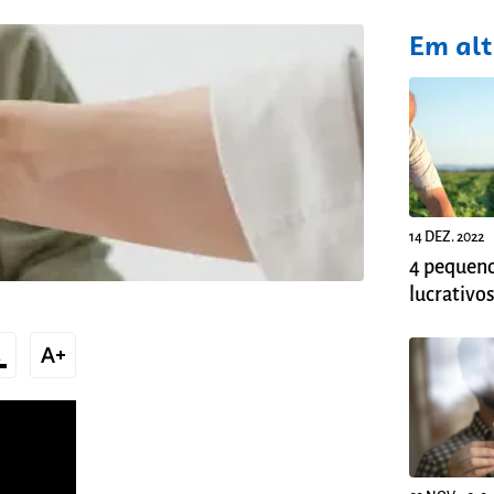
fixo
Em al
14 DEZ. 2022
4 pequeno
lucrativo
_text
text_increase