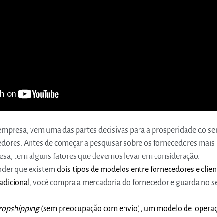
empresa, vem uma das partes decisivas para a prosperidade do se
edores. Antes de começar a pesquisar sobre os fornecedores mais
sa, tem alguns fatores que devemos levar em consideração.
nder que existem
dois tipos de modelos entre fornecedores e clien
radicional
, você compra a mercadoria do fornecedor e guarda no s
ropshipping
(sem preocupação com envio), um modelo de operaç