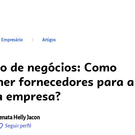
keyboard_arrow_right
o Empresário
Artigos
o de negócios: Como
her fornecedores para a
a empresa?
enata Helly Jacon
outline
Seguir perfil