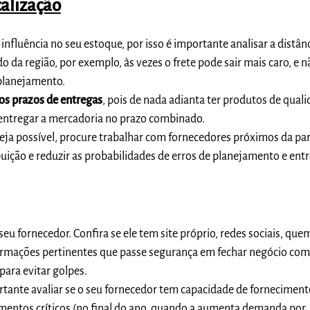
calização
e
influência no seu estoque
, por isso é importante analisar a distân
 da região, por exemplo, às vezes o frete pode sair mais caro, e n
planejamento.
os prazos de entregas
, pois de nada adianta ter produtos de quali
entregar a mercadoria no prazo combinado.
a possível, procure trabalhar com fornecedores próximos da para 
buição e reduzir as probabilidades de erros de planejamento e ent
eu fornecedor. Confira se ele tem site próprio, redes sociais, que
formações pertinentes que passe segurança em fechar negócio com 
para evitar golpes.
ante avaliar se o seu fornecedor tem capacidade de forneciment
ntos críticos (no final do ano, quando a aumenta demanda por