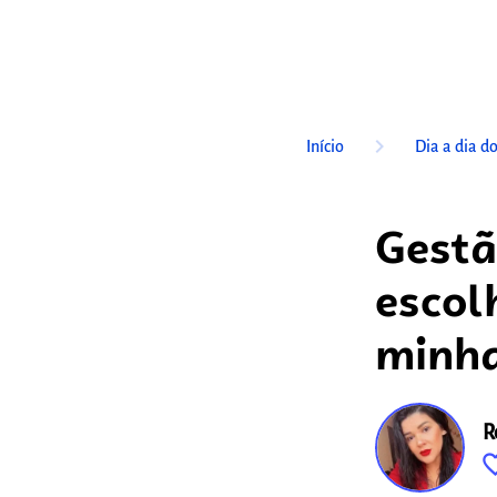
keyboard_arrow_right
Início
Dia a dia d
Gestã
escol
minh
R
favorite_