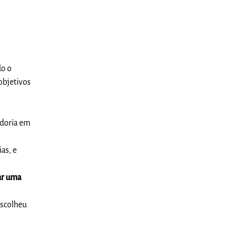
do o
objetivos
adoria em
as, e
ar uma
escolheu