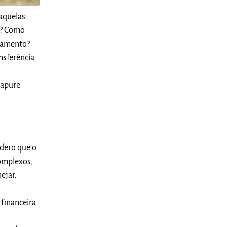
aquelas
a? Como
nhamento?
ansferência
 apure
dero que o
omplexos,
ejar,
financeira