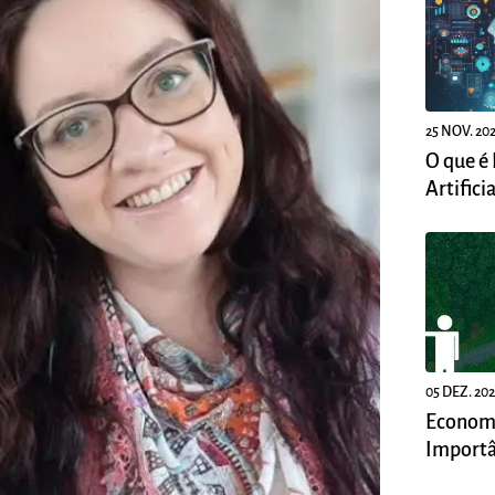
25 NOV. 20
O que é 
Artificia
05 DEZ. 20
Economi
Importâ