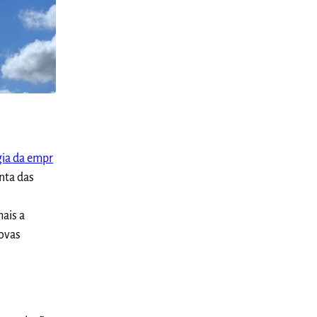
gia da empr
onta das
ais a
novas