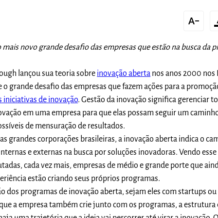
text_decrease
forma
o mais novo grande desafio das empresas que estão na busca da 
ugh lançou sua teoria sobre
inovação aberta
nos anos 2000 nos 
ue o grande desafio das empresas que fazem ações para a promoçã
s iniciativas de inovação
. Gestão da inovação significa gerenciar t
inovação em uma empresa para que elas possam seguir um caminho
ssíveis de mensuração de resultados.
das grandes corporações brasileiras, a inovação aberta indica o c
internas e externas na busca por soluções inovadoras. Vendo ess
utadas, cada vez mais, empresas de médio e grande porte que ain
riência estão criando seus próprios programas.
ão dos programas de inovação aberta, sejam eles com startups ou 
o que a empresa também crie junto com os programas, a estrutura