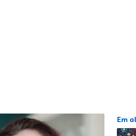
fixo
Em a