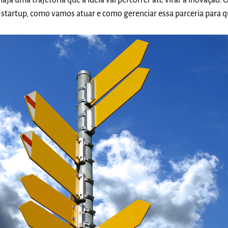
aja uma trajetória que a ideia vai percorrer até virar a inovação. O
startup, como vamos atuar e como gerenciar essa parceria para q