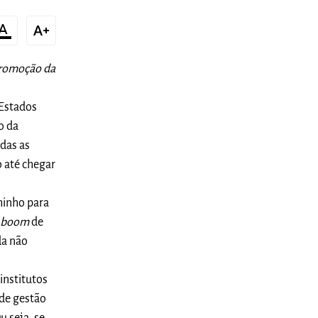
t_color_text
text_increase
promoção da
Estados
o da
odas as
 até chegar
aminho para
e
boom
de
da não
institutos
 de gestão