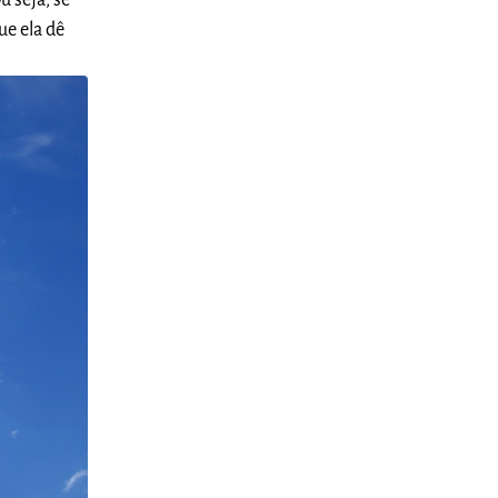
u seja, se
ue ela dê