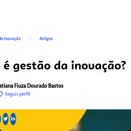
keyboard_arrow_right
de Inovação
Artigos
 é gestão da inovação?
atiana Fiuza Dourado Bastos
outline
Seguir perfil