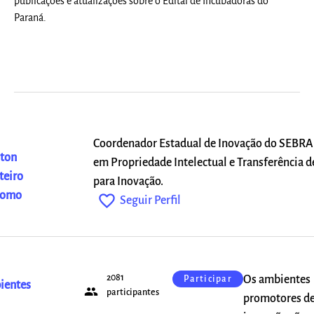
publicações e atualizações sobre o Edital de Incubadoras do
Paraná.
Coordenador Estadual de Inovação do SEBRA
ton
em Propriedade Intelectual e Transferência d
eiro
para Inovação.
domo
favorite_outline
Seguir Perfil
2081
Os ambientes
Participar
ientes
people
participantes
promotores d