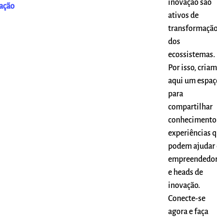
inovação são
ação
ativos de
transformaçã
dos
ecossistemas.
Por isso, cria
aqui um espaç
para
compartilhar
conhecimento
experiências 
podem ajudar 
empreendedo
e heads de
inovação.
Conecte-se
agora e faça