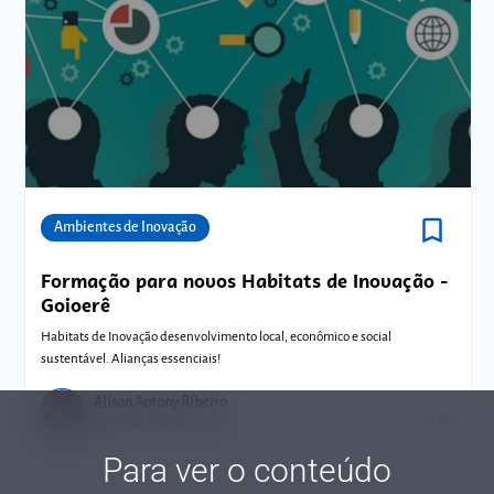
bookmark_border
Comunidades
Ambientes de Inovação
Formação para novos Habitats de Inovação -
Goioerê
Habitats de Inovação desenvolvimento local, econômico e social
sustentável. Alianças essenciais!
Alison Antony Ribeiro
Tempo de leitura: 1 minutos
13 JAN.
Para ver o conteúdo