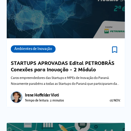
bookmark_border
Comunidades
Ambientes de Inovação
STARTUPS APROVADAS Edital PETROBRÁS
Conexões para Inovação - 2 Módulo
Caros empreendedores das Startups e MPEs de Inovação do Paraná.
Novamente parabéns a todas as Startups do Paraná que participaram da
seletiva do edita
Irene Hoffelder Vioti
Tempo de leitura: 2 minutos
05 NOV.