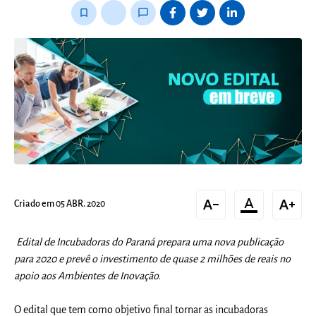
bookmark_border
thumb_up_alt
chat_bubble_outline
text_decrease
format_color_text
text_increase
Criado em 05 ABR. 2020
Edital de Incubadoras do Paraná prepara uma nova publicação
para 2020 e prevê o investimento de quase 2 milhões de reais no
apoio aos Ambientes de Inovação.
O edital que tem como objetivo final tornar as incubadoras