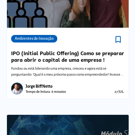
bookmark_border
Comunidades
Ambientes de Inovação
IPO (Initial Public Offering) Como se preparar
para abrir o capital de uma empresa !
Fundou ou está liderando uma empresa, cresceu e agora está se
perguntando: 'Qual é o meu próximo passo como empreendedor? Acesse e
confira!
Jorge Biff Netto
Tempo de leitura: 6 minutos
27 JUL.