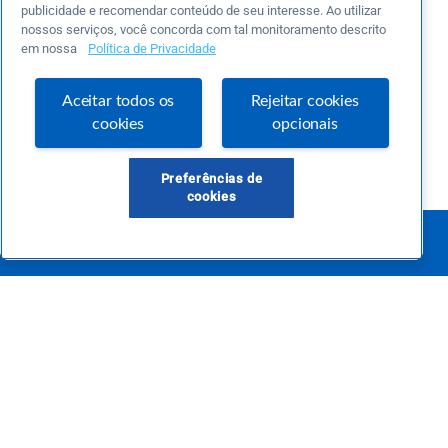
publicidade e recomendar conteúdo de seu interesse. Ao utilizar
nossos serviços, você concorda com tal monitoramento descrito
em nossa
Política de Privacidade
Aceitar todos os
Rejeitar cookies
cookies
opcionais
Preferências de
cookies
Este é um blog colaborativo.
O Sebrae não se responsabiliza pelo conteúdo publicado por terceiros.
Uma das maiores Comunidades de Empreendedorismo do Brasil, a Comunidade
Sebrae foi criada para entregar conteúdos em diversos formatos, inovadores,